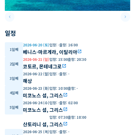
keyboard_arrow_left
keyboard_arrow_right
Previous slide
Next 
일정
2026-06-20 (토)
입항
:
-
출항
:
16:00
1일째
베니스-마르게라, 이탈리아
open_in_new
2026-06-21 (일)
입항
:
15:00
출항
:
20:30
2일째
코토르, 몬테네그로
open_in_new
2026-06-22 (월)
입항
:
-
출항
:
-
3일째
해상
2026-06-23 (화)
입항
:
10:00
출항
:
-
4일째
미코노스 섬, 그리스
open_in_new
2026-06-24 (수)
입항
:
-
출항
:
02:00
5일째
미코노스 섬, 그리스
open_in_new
입항
:
07:30
출항
:
18:00
산토리니 섬, 그리스
open_in_new
2026-06-25 (목)
입항
:
-
출항
:
-