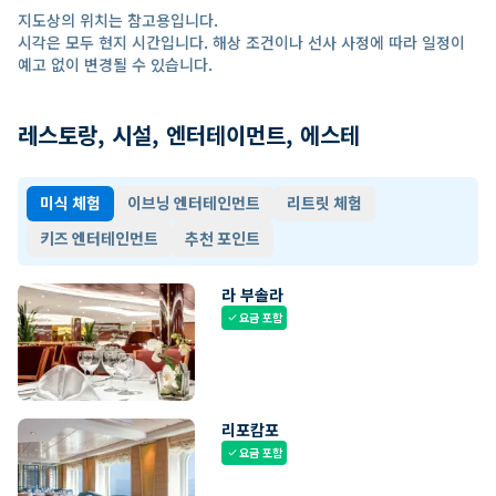
지도상의 위치는 참고용입니다.
시각은 모두 현지 시간입니다. 해상 조건이나 선사 사정에 따라 일정이
예고 없이 변경될 수 있습니다.
레스토랑, 시설, 엔터테이먼트, 에스테
미식 체험
이브닝 엔터테인먼트
리트릿 체험
키즈 엔터테인먼트
추천 포인트
라 부솔라
요금 포함
check
리포캄포
요금 포함
check