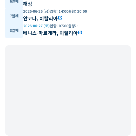
6일째
해상
2026-06-26 (금)
입항
:
14:00
출항
:
20:00
7일째
안코나, 이탈리아
open_in_new
2026-06-27 (토)
입항
:
07:00
출항
:
-
8일째
베니스-마르게라, 이탈리아
open_in_new