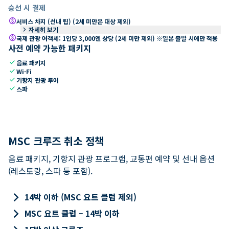
승선 시 결제
paid
서비스 차지 (선내 팁) (2세 미만은 대상 제외)
keyboard_arrow_right
자세히 보기
paid
국제 관광 여객세: 1인당 3,000엔 상당 (2세 미만 제외) ※일본 출발 시에만 적용
사전 예약 가능한 패키지
check
음료 패키지
check
Wi-Fi
check
기항지 관광 투어
check
스파
MSC 크루즈 취소 정책
음료 패키지, 기항지 관광 프로그램, 교통편 예약 및 선내 옵션
(레스토랑, 스파 등 포함).
keyboard_arrow_right
14박 이하 (MSC 요트 클럽 제외)
keyboard_arrow_right
MSC 요트 클럽 – 14박 이하