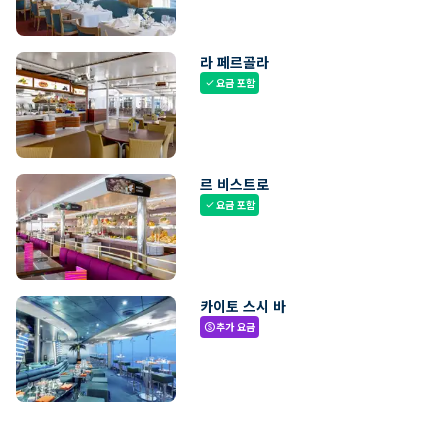
라 페르골라
요금 포함
check
르 비스트로
요금 포함
check
카이토 스시 바
추가 요금
paid