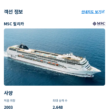
객선 정보
선내지도 보기
ungroup
MSC 릴리카
사양
처음 취항
최대 승객 수
2003
2,648