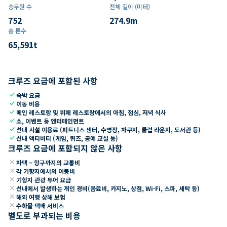
승무원 수
전체 길이 (미터)
752
274.9
m
총 톤수
65,591
t
크루즈 요금에 포함된 사항
check
숙박 요금
check
이동 비용
check
메인 레스토랑 및 뷔페 레스토랑에서의 아침, 점심, 저녁 식사
check
쇼, 이벤트 등 엔터테인먼트
check
선내 시설 이용료 (피트니스 센터, 수영장, 자쿠지, 클럽 라운지, 도서관 등)
check
선내 액티비티 (게임, 퀴즈, 공예 교실 등)
크루즈 요금에 포함되지 않은 사항
close
자택 ~ 항구까지의 교통비
close
각 기항지에서의 이동비
close
기항지 관광 투어 요금
close
선내에서 발생하는 개인 경비(음료비, 카지노, 상점, Wi-Fi, 스파, 세탁 등)
close
해외 여행 상해 보험
close
수하물 택배 서비스
별도로 부과되는 비용