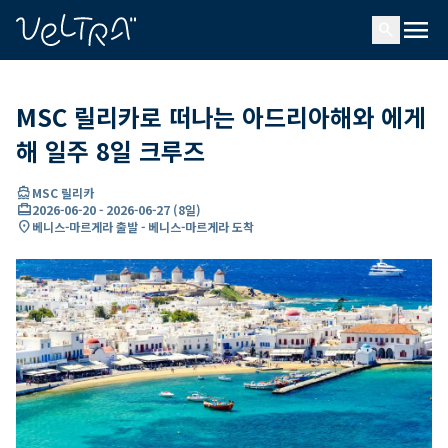
ading...
딩
menu
…
search
MSC 릴리카로 떠나는 아드리아해와 에게
해 일주 8일 크루즈
directions_boat
MSC 릴리카
card_travel
2026-06-20
-
2026-06-27
(
8일
)
location_on
베니스-마르게라 출발 - 베니스-마르게라 도착