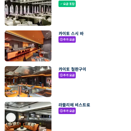
요금 포함
check
카이토 스시 바
추가 요금
paid
카이토 철판구이
추가 요금
paid
라뜰리에 비스트로
추가 요금
paid