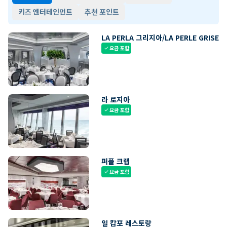
키즈 엔터테인먼트
추천 포인트
LA PERLA 그리지아/LA PERLE GRISE
요금 포함
check
라 로지아
요금 포함
check
퍼플 크랩
요금 포함
check
일 캄포 레스토랑