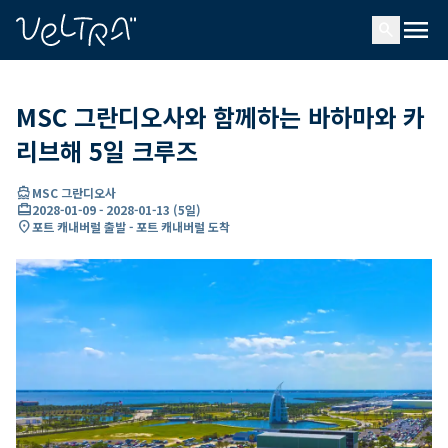
ading...
딩
menu
…
search
MSC 그란디오사와 함께하는 바하마와 카
리브해 5일 크루즈
directions_boat
MSC 그란디오사
card_travel
2028-01-09
-
2028-01-13
(
5일
)
location_on
포트 캐내버럴 출발 - 포트 캐내버럴 도착