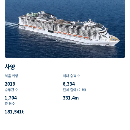
사양
처음 취항
최대 승객 수
2019
6,334
승무원 수
전체 길이 (미터)
1,704
331.4
m
총 톤수
181,541
t