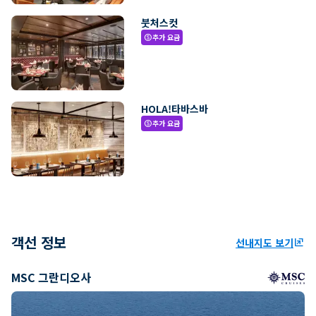
붓처스컷
추가 요금
paid
HOLA!타바스바
추가 요금
paid
객선 정보
선내지도 보기
ungroup
MSC 그란디오사