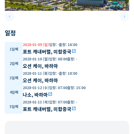
keyboard_arrow_left
keyboard_arrow_right
Previous slide
Next 
일정
2028-01-09 (일)
입항
:
-
출항
:
16:00
1일째
포트 캐내버럴, 미합중국
open_in_new
2028-01-10 (월)
입항
:
08:00
출항
:
-
2일째
오션 케이, 바하마
2028-01-11 (화)
입항
:
-
출항
:
18:00
3일째
오션 케이, 바하마
2028-01-12 (수)
입항
:
07:00
출항
:
15:00
4일째
나소, 바하마
open_in_new
2028-01-13 (목)
입항
:
07:00
출항
:
-
5일째
포트 캐내버럴, 미합중국
open_in_new