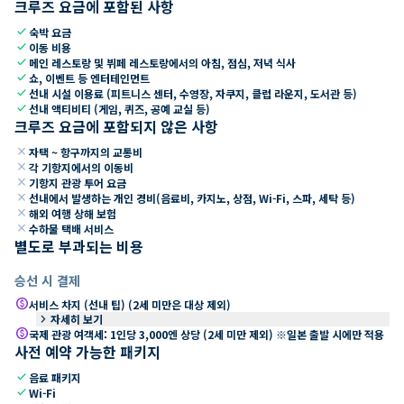
크루즈 요금에 포함된 사항
check
숙박 요금
check
이동 비용
check
메인 레스토랑 및 뷔페 레스토랑에서의 아침, 점심, 저녁 식사
check
쇼, 이벤트 등 엔터테인먼트
check
선내 시설 이용료 (피트니스 센터, 수영장, 자쿠지, 클럽 라운지, 도서관 등)
check
선내 액티비티 (게임, 퀴즈, 공예 교실 등)
크루즈 요금에 포함되지 않은 사항
close
자택 ~ 항구까지의 교통비
close
각 기항지에서의 이동비
close
기항지 관광 투어 요금
close
선내에서 발생하는 개인 경비(음료비, 카지노, 상점, Wi-Fi, 스파, 세탁 등)
close
해외 여행 상해 보험
close
수하물 택배 서비스
별도로 부과되는 비용
승선 시 결제
paid
서비스 차지 (선내 팁) (2세 미만은 대상 제외)
keyboard_arrow_right
자세히 보기
paid
국제 관광 여객세: 1인당 3,000엔 상당 (2세 미만 제외) ※일본 출발 시에만 적용
사전 예약 가능한 패키지
check
음료 패키지
check
Wi-Fi