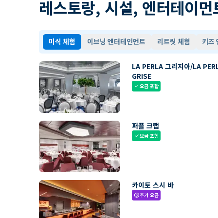
레스토랑, 시설, 엔터테이먼
미식 체험
이브닝 엔터테인먼트
리트릿 체험
키즈
LA PERLA 그리지아/LA PER
GRISE
요금 포함
check
퍼플 크랩
요금 포함
check
카이토 스시 바
추가 요금
paid