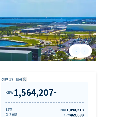
keyboard_arrow_left
keyboard_arrow_right
Previous slide
Next slide
성인 1인 요금
info
1,564,207
-
KRW
12일
1,094,518
KRW
항만 비용
469,689
KRW