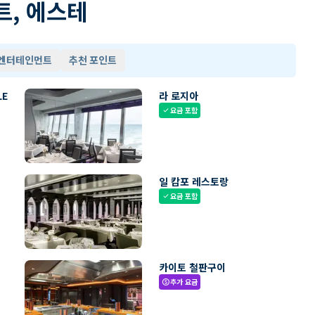
트, 에스테
 엔터테인먼트
추천 포인트
LE
라 로지아
요금 포함
check
일 캄포 레스토랑
요금 포함
check
카이토 철판구이
추가 요금
paid