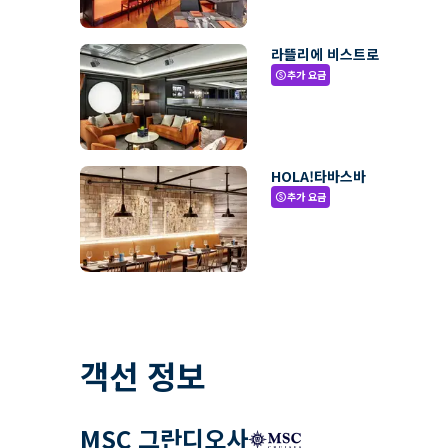
라뜰리에 비스트로
추가 요금
paid
HOLA!타바스바
추가 요금
paid
객선 정보
MSC 그란디오사