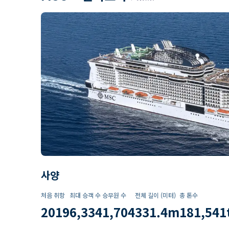
사양
처음 취항
최대 승객 수
승무원 수
전체 길이 (미터)
총 톤수
2019
6,334
1,704
331.4
m
181,541