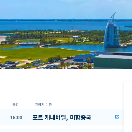
출항
기항지 이름
포트 캐내버럴, 미합중국
16:00
open_in_new