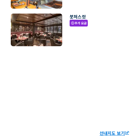
붓처스컷
추가 요금
paid
선내지도 보기
ungroup