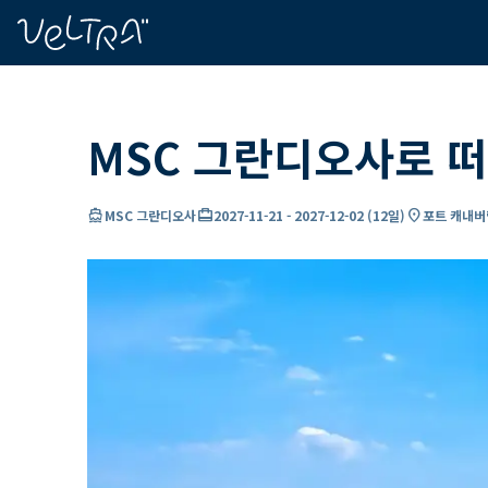
ading...
딩
…
MSC 그란디오사로 떠
directions_boat
card_travel
location_on
MSC 그란디오사
2027-11-21
-
2027-12-02
(
12일
)
포트 캐내버