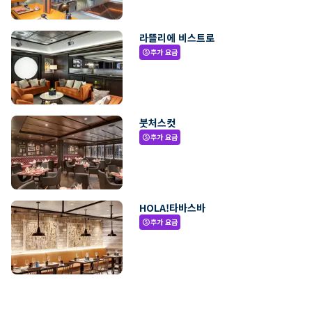
라뜰리에 비스트로
추가 요금
paid
붓처스컷
추가 요금
paid
HOLA!타바스바
추가 요금
paid