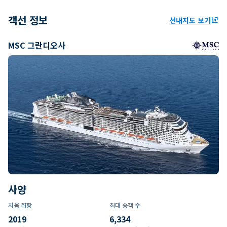
객선 정보
선내지도 보기
ungroup
MSC 그란디오사
사양
처음 취항
최대 승객 수
2019
6,334