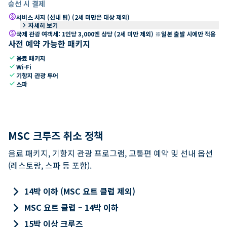
승선 시 결제
paid
서비스 차지 (선내 팁) (2세 미만은 대상 제외)
keyboard_arrow_right
자세히 보기
paid
국제 관광 여객세: 1인당 3,000엔 상당 (2세 미만 제외) ※일본 출발 시에만 적용
사전 예약 가능한 패키지
check
음료 패키지
check
Wi-Fi
check
기항지 관광 투어
check
스파
MSC 크루즈 취소 정책
음료 패키지, 기항지 관광 프로그램, 교통편 예약 및 선내 옵션
(레스토랑, 스파 등 포함).
keyboard_arrow_right
14박 이하 (MSC 요트 클럽 제외)
keyboard_arrow_right
MSC 요트 클럽 – 14박 이하
keyboard_arrow_right
15박 이상 크루즈