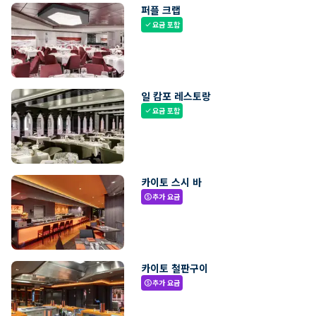
퍼플 크랩
요금 포함
check
일 캄포 레스토랑
요금 포함
check
카이토 스시 바
추가 요금
paid
카이토 철판구이
추가 요금
paid