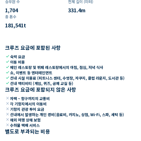
승무원 수
전체 길이 (미터)
1,704
331.4
m
총 톤수
181,541
t
크루즈 요금에 포함된 사항
check
숙박 요금
check
이동 비용
check
메인 레스토랑 및 뷔페 레스토랑에서의 아침, 점심, 저녁 식사
check
쇼, 이벤트 등 엔터테인먼트
check
선내 시설 이용료 (피트니스 센터, 수영장, 자쿠지, 클럽 라운지, 도서관 등)
check
선내 액티비티 (게임, 퀴즈, 공예 교실 등)
크루즈 요금에 포함되지 않은 사항
close
자택 ~ 항구까지의 교통비
close
각 기항지에서의 이동비
close
기항지 관광 투어 요금
close
선내에서 발생하는 개인 경비(음료비, 카지노, 상점, Wi-Fi, 스파, 세탁 등)
close
해외 여행 상해 보험
close
수하물 택배 서비스
별도로 부과되는 비용