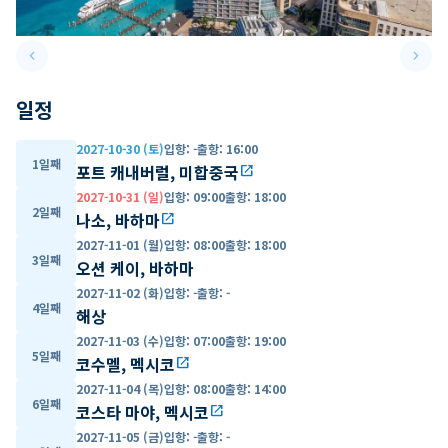
keyboard_arrow_left
keyboard_arrow_right
Previous slide
Next 
일정
2027-10-30 (토)
입항
:
-
출항
:
16:00
1일째
포트 캐내버럴, 미합중국
open_in_new
2027-10-31 (일)
입항
:
09:00
출항
:
18:00
2일째
나소, 바하마
open_in_new
2027-11-01 (월)
입항
:
08:00
출항
:
18:00
3일째
오션 케이, 바하마
2027-11-02 (화)
입항
:
-
출항
:
-
4일째
해상
2027-11-03 (수)
입항
:
07:00
출항
:
19:00
5일째
코수멜, 멕시코
open_in_new
2027-11-04 (목)
입항
:
08:00
출항
:
14:00
6일째
코스타 마야, 멕시코
open_in_new
2027-11-05 (금)
입항
:
-
출항
:
-