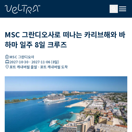
ading...
딩
menu
…
search
MSC 그란디오사로 떠나는 카리브해와 바
하마 일주 8일 크루즈
directions_boat
MSC 그란디오사
card_travel
2027-10-30
-
2027-11-06
(
8일
)
location_on
포트 캐내버럴 출발 - 포트 캐내버럴 도착