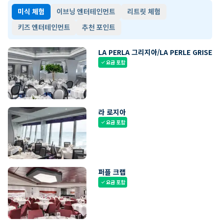
미식 체험
이브닝 엔터테인먼트
리트릿 체험
키즈 엔터테인먼트
추천 포인트
LA PERLA 그리지아/LA PERLE GRISE
요금 포함
check
라 로지아
요금 포함
check
퍼플 크랩
요금 포함
check