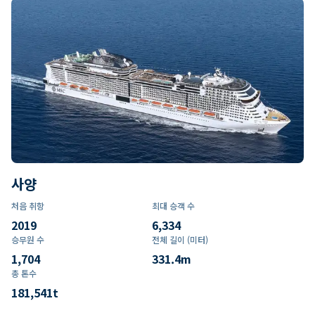
사양
처음 취항
최대 승객 수
2019
6,334
승무원 수
전체 길이 (미터)
1,704
331.4
m
총 톤수
181,541
t