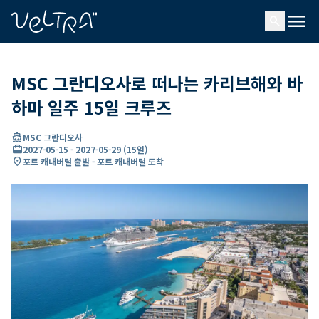
ading...
딩
menu
…
search
MSC 그란디오사로 떠나는 카리브해와 바
하마 일주 15일 크루즈
directions_boat
MSC 그란디오사
card_travel
2027-05-15
-
2027-05-29
(
15일
)
location_on
포트 캐내버럴 출발 - 포트 캐내버럴 도착