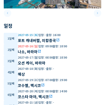
keyboard_arrow_left
keyboard_arrow_right
Previous slide
Next 
일정
2027-05-15 (토)
입항
:
-
출항
:
16:00
1일째
포트 캐내버럴, 미합중국
open_in_new
2027-05-16 (일)
입항
:
09:00
출항
:
18:00
2일째
나소, 바하마
open_in_new
2027-05-17 (월)
입항
:
08:00
출항
:
18:00
3일째
오션 케이, 바하마
2027-05-18 (화)
입항
:
-
출항
:
-
4일째
해상
2027-05-19 (수)
입항
:
07:00
출항
:
19:00
5일째
코수멜, 멕시코
open_in_new
2027-05-20 (목)
입항
:
08:00
출항
:
14:00
6일째
코스타 마야, 멕시코
open_in_new
2027-05-21 (금)
입항
:
-
출항
:
-