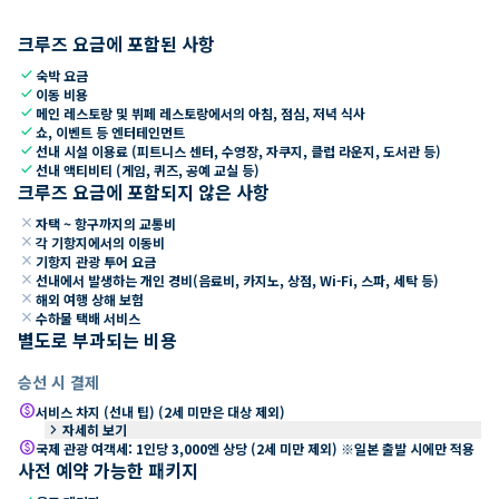
크루즈 요금에 포함된 사항
check
숙박 요금
check
이동 비용
check
메인 레스토랑 및 뷔페 레스토랑에서의 아침, 점심, 저녁 식사
check
쇼, 이벤트 등 엔터테인먼트
check
선내 시설 이용료 (피트니스 센터, 수영장, 자쿠지, 클럽 라운지, 도서관 등)
check
선내 액티비티 (게임, 퀴즈, 공예 교실 등)
크루즈 요금에 포함되지 않은 사항
close
자택 ~ 항구까지의 교통비
close
각 기항지에서의 이동비
close
기항지 관광 투어 요금
close
선내에서 발생하는 개인 경비(음료비, 카지노, 상점, Wi-Fi, 스파, 세탁 등)
close
해외 여행 상해 보험
close
수하물 택배 서비스
별도로 부과되는 비용
승선 시 결제
paid
서비스 차지 (선내 팁) (2세 미만은 대상 제외)
keyboard_arrow_right
자세히 보기
paid
국제 관광 여객세: 1인당 3,000엔 상당 (2세 미만 제외) ※일본 출발 시에만 적용
사전 예약 가능한 패키지