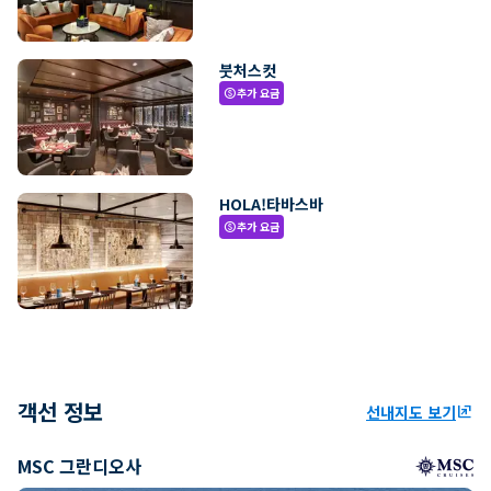
붓처스컷
추가 요금
paid
HOLA!타바스바
추가 요금
paid
객선 정보
선내지도 보기
ungroup
MSC 그란디오사