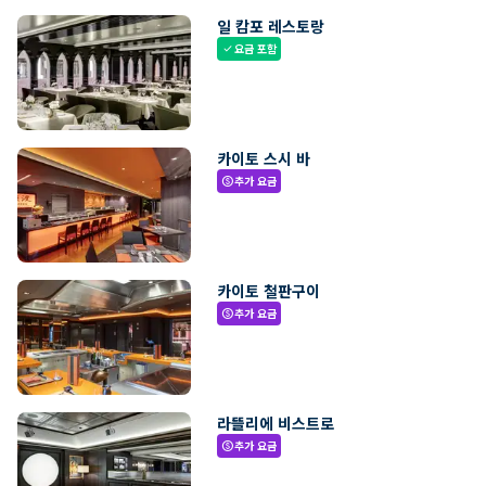
일 캄포 레스토랑
요금 포함
check
카이토 스시 바
추가 요금
paid
카이토 철판구이
추가 요금
paid
라뜰리에 비스트로
추가 요금
paid