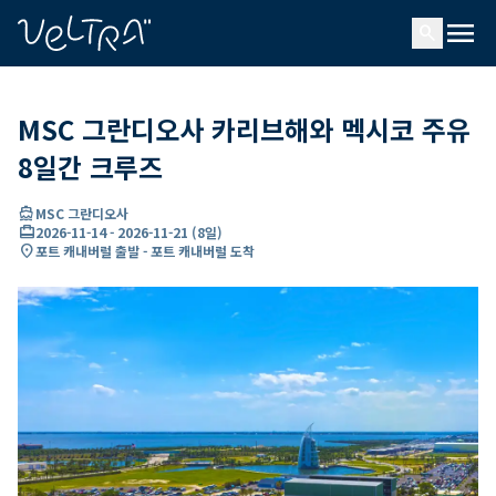
ading...
딩
menu
…
search
MSC 그란디오사 카리브해와 멕시코 주유
8일간 크루즈
directions_boat
MSC 그란디오사
card_travel
2026-11-14
-
2026-11-21
(
8일
)
location_on
포트 캐내버럴 출발 - 포트 캐내버럴 도착