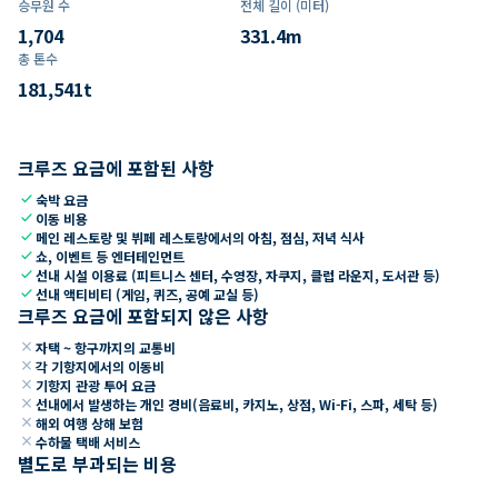
승무원 수
전체 길이 (미터)
1,704
331.4
m
총 톤수
181,541
t
크루즈 요금에 포함된 사항
check
숙박 요금
check
이동 비용
check
메인 레스토랑 및 뷔페 레스토랑에서의 아침, 점심, 저녁 식사
check
쇼, 이벤트 등 엔터테인먼트
check
선내 시설 이용료 (피트니스 센터, 수영장, 자쿠지, 클럽 라운지, 도서관 등)
check
선내 액티비티 (게임, 퀴즈, 공예 교실 등)
크루즈 요금에 포함되지 않은 사항
close
자택 ~ 항구까지의 교통비
close
각 기항지에서의 이동비
close
기항지 관광 투어 요금
close
선내에서 발생하는 개인 경비(음료비, 카지노, 상점, Wi-Fi, 스파, 세탁 등)
close
해외 여행 상해 보험
close
수하물 택배 서비스
별도로 부과되는 비용