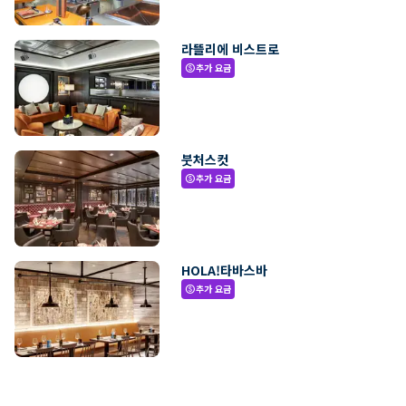
라뜰리에 비스트로
추가 요금
paid
붓처스컷
추가 요금
paid
HOLA!타바스바
추가 요금
paid