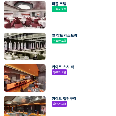
퍼플 크랩
요금 포함
check
일 캄포 레스토랑
요금 포함
check
카이토 스시 바
추가 요금
paid
카이토 철판구이
추가 요금
paid