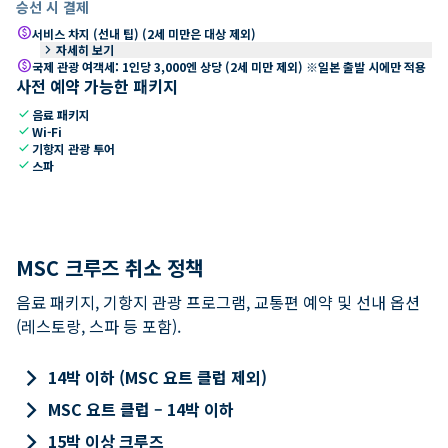
승선 시 결제
paid
서비스 차지 (선내 팁) (2세 미만은 대상 제외)
keyboard_arrow_right
자세히 보기
paid
국제 관광 여객세: 1인당 3,000엔 상당 (2세 미만 제외) ※일본 출발 시에만 적용
사전 예약 가능한 패키지
check
음료 패키지
check
Wi-Fi
check
기항지 관광 투어
check
스파
MSC 크루즈 취소 정책
음료 패키지, 기항지 관광 프로그램, 교통편 예약 및 선내 옵션
(레스토랑, 스파 등 포함).
keyboard_arrow_right
14박 이하 (MSC 요트 클럽 제외)
keyboard_arrow_right
MSC 요트 클럽 – 14박 이하
keyboard_arrow_right
15박 이상 크루즈