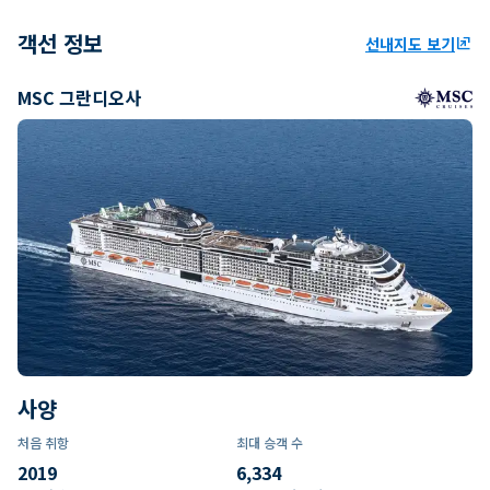
객선 정보
선내지도 보기
ungroup
MSC 그란디오사
사양
처음 취항
최대 승객 수
2019
6,334