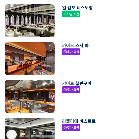
일 캄포 레스토랑
요금 포함
check
카이토 스시 바
추가 요금
paid
카이토 철판구이
추가 요금
paid
라뜰리에 비스트로
추가 요금
paid