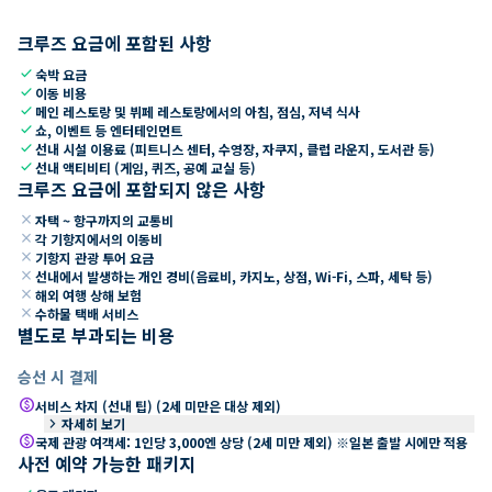
크루즈 요금에 포함된 사항
check
숙박 요금
check
이동 비용
check
메인 레스토랑 및 뷔페 레스토랑에서의 아침, 점심, 저녁 식사
check
쇼, 이벤트 등 엔터테인먼트
check
선내 시설 이용료 (피트니스 센터, 수영장, 자쿠지, 클럽 라운지, 도서관 등)
check
선내 액티비티 (게임, 퀴즈, 공예 교실 등)
크루즈 요금에 포함되지 않은 사항
close
자택 ~ 항구까지의 교통비
close
각 기항지에서의 이동비
close
기항지 관광 투어 요금
close
선내에서 발생하는 개인 경비(음료비, 카지노, 상점, Wi-Fi, 스파, 세탁 등)
close
해외 여행 상해 보험
close
수하물 택배 서비스
별도로 부과되는 비용
승선 시 결제
paid
서비스 차지 (선내 팁) (2세 미만은 대상 제외)
keyboard_arrow_right
자세히 보기
paid
국제 관광 여객세: 1인당 3,000엔 상당 (2세 미만 제외) ※일본 출발 시에만 적용
사전 예약 가능한 패키지