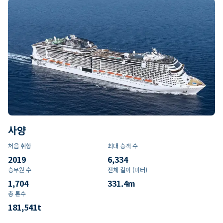
사양
처음 취항
최대 승객 수
2019
6,334
승무원 수
전체 길이 (미터)
1,704
331.4
m
총 톤수
181,541
t