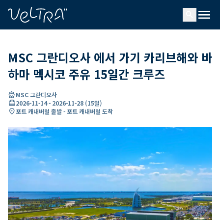
ading...
딩
menu
…
search
MSC 그란디오사 에서 가기 카리브해와 바
하마 멕시코 주유 15일간 크루즈
directions_boat
MSC 그란디오사
card_travel
2026-11-14
-
2026-11-28
(
15일
)
location_on
포트 캐내버럴 출발 - 포트 캐내버럴 도착