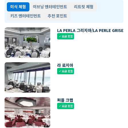
미식 체험
이브닝 엔터테인먼트
리트릿 체험
키즈 엔터테인먼트
추천 포인트
LA PERLA 그리지아/LA PERLE GRISE
요금 포함
check
라 로지아
요금 포함
check
퍼플 크랩
요금 포함
check