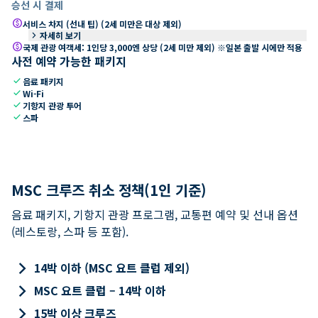
승선 시 결제
paid
서비스 차지 (선내 팁) (2세 미만은 대상 제외)
keyboard_arrow_right
자세히 보기
paid
국제 관광 여객세: 1인당 3,000엔 상당 (2세 미만 제외) ※일본 출발 시에만 적용
사전 예약 가능한 패키지
check
음료 패키지
check
Wi-Fi
check
기항지 관광 투어
check
스파
MSC 크루즈 취소 정책(1인 기준)
음료 패키지, 기항지 관광 프로그램, 교통편 예약 및 선내 옵션
(레스토랑, 스파 등 포함).
keyboard_arrow_right
14박 이하 (MSC 요트 클럽 제외)
keyboard_arrow_right
MSC 요트 클럽 – 14박 이하
keyboard_arrow_right
15박 이상 크루즈