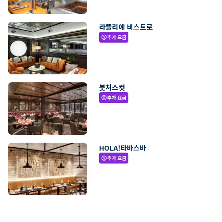
라뜰리에 비스트로
추가 요금
paid
붓처스컷
추가 요금
paid
HOLA!타바스바
추가 요금
paid