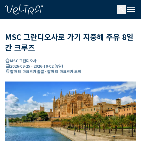
ading...
딩
menu
…
search
MSC 그란디오사로 가기 지중해 주유 8일
간 크루즈
directions_boat
MSC 그란디오사
card_travel
2026-09-25
-
2026-10-02
(
8일
)
location_on
팔마 데 마요르카 출발 - 팔마 데 마요르카 도착