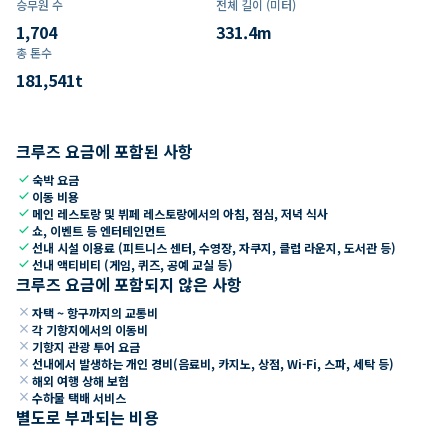
승무원 수
전체 길이 (미터)
1,704
331.4
m
총 톤수
181,541
t
크루즈 요금에 포함된 사항
check
숙박 요금
check
이동 비용
check
메인 레스토랑 및 뷔페 레스토랑에서의 아침, 점심, 저녁 식사
check
쇼, 이벤트 등 엔터테인먼트
check
선내 시설 이용료 (피트니스 센터, 수영장, 자쿠지, 클럽 라운지, 도서관 등)
check
선내 액티비티 (게임, 퀴즈, 공예 교실 등)
크루즈 요금에 포함되지 않은 사항
close
자택 ~ 항구까지의 교통비
close
각 기항지에서의 이동비
close
기항지 관광 투어 요금
close
선내에서 발생하는 개인 경비(음료비, 카지노, 상점, Wi-Fi, 스파, 세탁 등)
close
해외 여행 상해 보험
close
수하물 택배 서비스
별도로 부과되는 비용