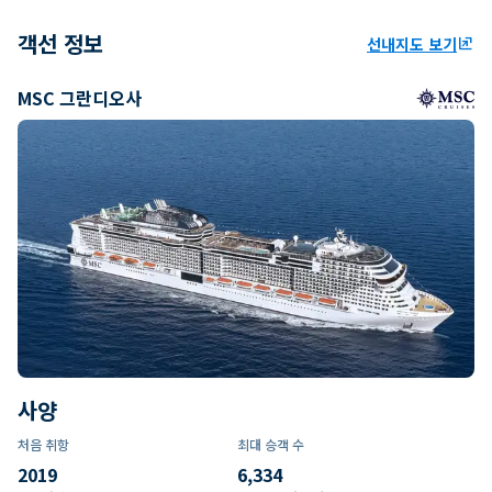
객선 정보
선내지도 보기
ungroup
MSC 그란디오사
사양
처음 취항
최대 승객 수
2019
6,334