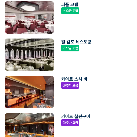
퍼플 크랩
요금 포함
check
일 캄포 레스토랑
요금 포함
check
카이토 스시 바
추가 요금
paid
카이토 철판구이
추가 요금
paid