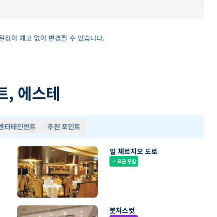
일정이 예고 없이 변경될 수 있습니다.
트, 에스테
 엔터테인먼트
추천 포인트
일 체르치오 도로
요금 포함
check
붓처스컷