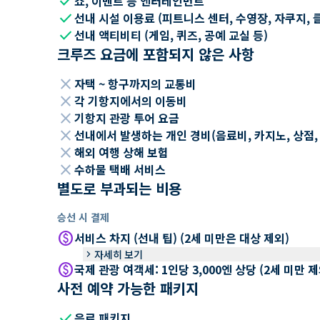
check
쇼, 이벤트 등 엔터테인먼트
check
선내 시설 이용료 (피트니스 센터, 수영장, 자쿠지, 
check
선내 액티비티 (게임, 퀴즈, 공예 교실 등)
크루즈 요금에 포함되지 않은 사항
close
자택 ~ 항구까지의 교통비
close
각 기항지에서의 이동비
close
기항지 관광 투어 요금
close
선내에서 발생하는 개인 경비(음료비, 카지노, 상점, Wi
close
해외 여행 상해 보험
close
수하물 택배 서비스
별도로 부과되는 비용
승선 시 결제
paid
서비스 차지 (선내 팁) (2세 미만은 대상 제외)
keyboard_arrow_right
자세히 보기
paid
국제 관광 여객세: 1인당 3,000엔 상당 (2세 미만
사전 예약 가능한 패키지
check
음료 패키지