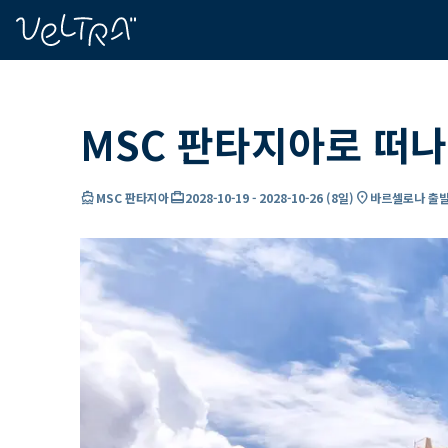
ading...
딩
…
MSC 판타지아로 떠나
directions_boat
card_travel
location_on
MSC 판타지아
2028-10-19
-
2028-10-26
(
8일
)
바르셀로나 출발