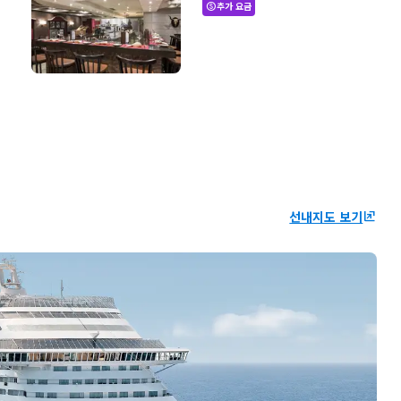
추가 요금
paid
선내지도 보기
ungroup