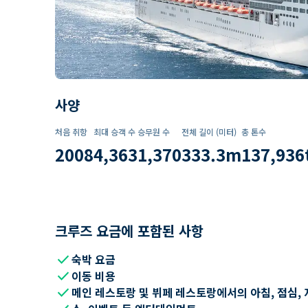
사양
처음 취항
최대 승객 수
승무원 수
전체 길이 (미터)
총 톤수
2008
4,363
1,370
333.3
m
137,936
크루즈 요금에 포함된 사항
check
숙박 요금
check
이동 비용
check
메인 레스토랑 및 뷔페 레스토랑에서의 아침, 점심, 