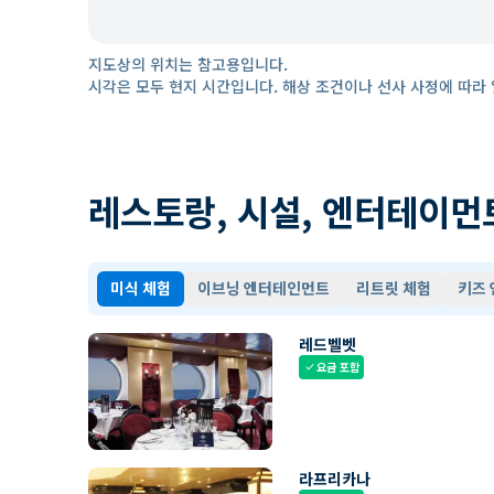
지도상의 위치는 참고용입니다.
시각은 모두 현지 시간입니다. 해상 조건이나 선사 사정에 따라 
레스토랑, 시설, 엔터테이먼
미식 체험
이브닝 엔터테인먼트
리트릿 체험
키즈
레드벨벳
요금 포함
check
라프리카나