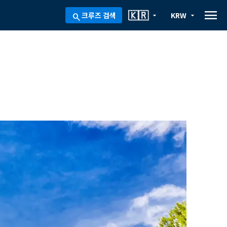
menu
🇰🇷
크루즈 검색
KRW
arrow_drop_down
arrow_drop_down
search