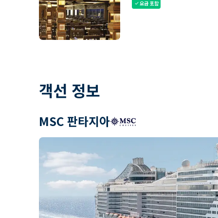
요금 포함
check
객선 정보
MSC 판타지아