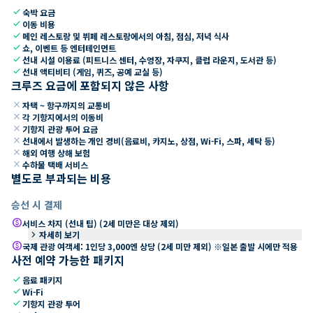
check
숙박 요금
check
이동 비용
check
메인 레스토랑 및 뷔페 레스토랑에서의 아침, 점심, 저녁 식사
check
쇼, 이벤트 등 엔터테인먼트
check
선내 시설 이용료 (피트니스 센터, 수영장, 자쿠지, 클럽 라운지, 도서관 등)
check
선내 액티비티 (게임, 퀴즈, 공예 교실 등)
크루즈 요금에 포함되지 않은 사항
close
자택 ~ 항구까지의 교통비
close
각 기항지에서의 이동비
close
기항지 관광 투어 요금
close
선내에서 발생하는 개인 경비(음료비, 카지노, 상점, Wi-Fi, 스파, 세탁 등)
close
해외 여행 상해 보험
close
수하물 택배 서비스
별도로 부과되는 비용
승선 시 결제
paid
서비스 차지 (선내 팁) (2세 미만은 대상 제외)
keyboard_arrow_right
자세히 보기
paid
국제 관광 여객세: 1인당 3,000엔 상당 (2세 미만 제외) ※일본 출발 시에만 적용
사전 예약 가능한 패키지
check
음료 패키지
check
Wi-Fi
check
기항지 관광 투어