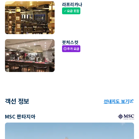
라프리카나
요금 포함
check
붓처스컷
추가 요금
paid
객선 정보
선내지도 보기
ungroup
MSC 판타지아