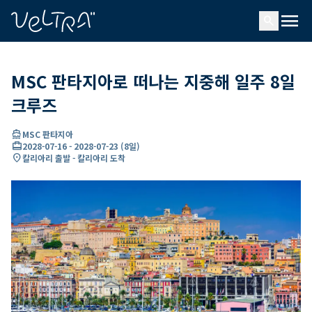
ading...
딩
menu
…
search
MSC 판타지아로 떠나는 지중해 일주 8일
크루즈
directions_boat
MSC 판타지아
card_travel
2028-07-16
-
2028-07-23
(
8일
)
location_on
칼리아리 출발 - 칼리아리 도착