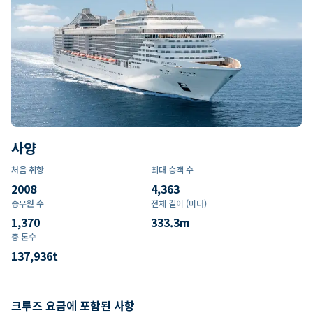
사양
처음 취항
최대 승객 수
2008
4,363
승무원 수
전체 길이 (미터)
1,370
333.3
m
총 톤수
137,936
t
크루즈 요금에 포함된 사항