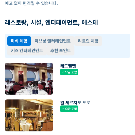
예고 없이 변경될 수 있습니다.
레스토랑, 시설, 엔터테이먼트, 에스테
미식 체험
이브닝 엔터테인먼트
리트릿 체험
키즈 엔터테인먼트
추천 포인트
레드벨벳
요금 포함
check
일 체르치오 도로
요금 포함
check