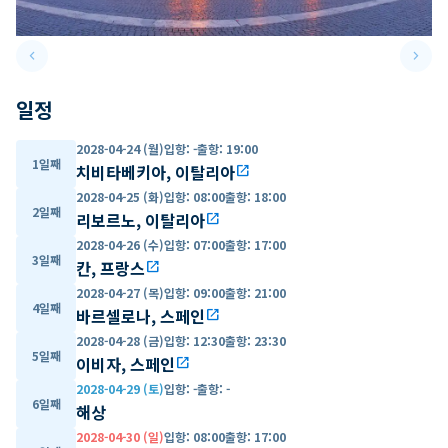
keyboard_arrow_left
keyboard_arrow_right
Previous slide
Next 
일정
2028-04-24 (월)
입항
:
-
출항
:
19:00
1일째
치비타베키아, 이탈리아
open_in_new
2028-04-25 (화)
입항
:
08:00
출항
:
18:00
2일째
리보르노, 이탈리아
open_in_new
2028-04-26 (수)
입항
:
07:00
출항
:
17:00
3일째
칸, 프랑스
open_in_new
2028-04-27 (목)
입항
:
09:00
출항
:
21:00
4일째
바르셀로나, 스페인
open_in_new
2028-04-28 (금)
입항
:
12:30
출항
:
23:30
5일째
이비자, 스페인
open_in_new
2028-04-29 (토)
입항
:
-
출항
:
-
6일째
해상
2028-04-30 (일)
입항
:
08:00
출항
:
17:00