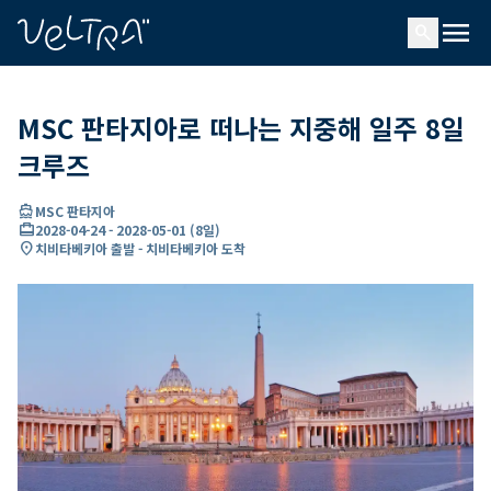
ading...
딩
menu
…
search
MSC 판타지아로 떠나는 지중해 일주 8일
크루즈
directions_boat
MSC 판타지아
card_travel
2028-04-24
-
2028-05-01
(
8일
)
location_on
치비타베키아 출발 - 치비타베키아 도착