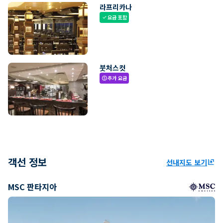
라프리카나
요금 포함
check
붓처스컷
추가 요금
paid
객선 정보
선내지도 보기
ungroup
MSC 판타지아