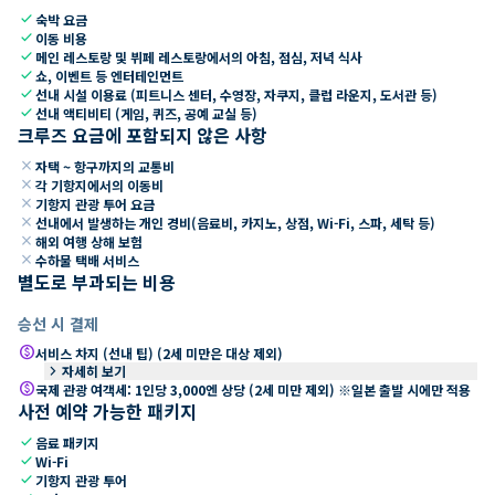
check
숙박 요금
check
이동 비용
check
메인 레스토랑 및 뷔페 레스토랑에서의 아침, 점심, 저녁 식사
check
쇼, 이벤트 등 엔터테인먼트
check
선내 시설 이용료 (피트니스 센터, 수영장, 자쿠지, 클럽 라운지, 도서관 등)
check
선내 액티비티 (게임, 퀴즈, 공예 교실 등)
크루즈 요금에 포함되지 않은 사항
close
자택 ~ 항구까지의 교통비
close
각 기항지에서의 이동비
close
기항지 관광 투어 요금
close
선내에서 발생하는 개인 경비(음료비, 카지노, 상점, Wi-Fi, 스파, 세탁 등)
close
해외 여행 상해 보험
close
수하물 택배 서비스
별도로 부과되는 비용
승선 시 결제
paid
서비스 차지 (선내 팁) (2세 미만은 대상 제외)
keyboard_arrow_right
자세히 보기
paid
국제 관광 여객세: 1인당 3,000엔 상당 (2세 미만 제외) ※일본 출발 시에만 적용
사전 예약 가능한 패키지
check
음료 패키지
check
Wi-Fi
check
기항지 관광 투어