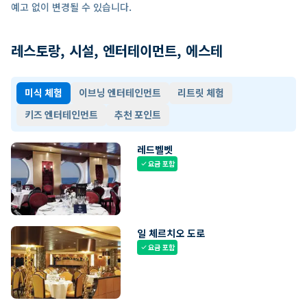
예고 없이 변경될 수 있습니다.
레스토랑, 시설, 엔터테이먼트, 에스테
미식 체험
이브닝 엔터테인먼트
리트릿 체험
키즈 엔터테인먼트
추천 포인트
레드벨벳
요금 포함
check
일 체르치오 도로
요금 포함
check