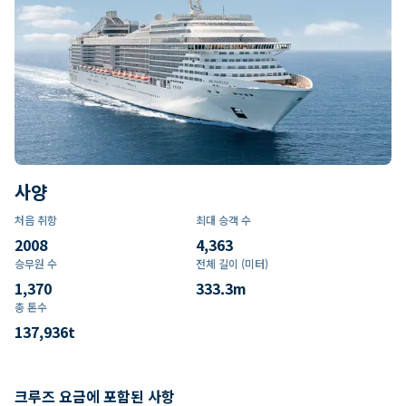
사양
처음 취항
최대 승객 수
2008
4,363
승무원 수
전체 길이 (미터)
1,370
333.3
m
총 톤수
137,936
t
크루즈 요금에 포함된 사항