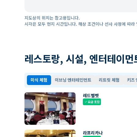
지도상의 위치는 참고용입니다.
시각은 모두 현지 시간입니다. 해상 조건이나 선사 사정에 따라 
레스토랑, 시설, 엔터테이먼
미식 체험
이브닝 엔터테인먼트
리트릿 체험
키즈
레드벨벳
요금 포함
check
라프리카나