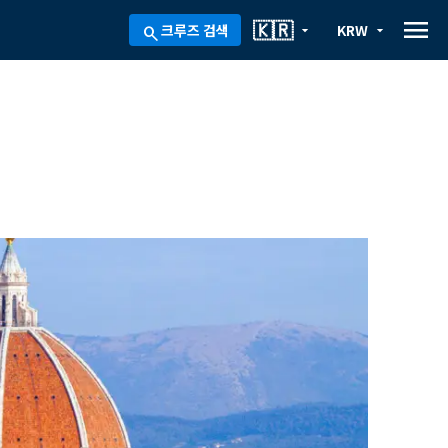
menu
🇰🇷
크루즈 검색
KRW
arrow_drop_down
arrow_drop_down
search