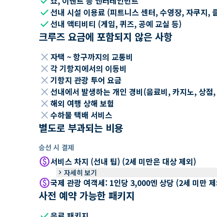
check
쇼, 이벤트 등 엔터테인먼트
check
선내 시설 이용료 (피트니스 센터, 수영장, 자쿠지, 
check
선내 액티비티 (게임, 퀴즈, 공예 교실 등)
크루즈 요금에 포함되지 않은 사항
close
자택 ~ 항구까지의 교통비
close
각 기항지에서의 이동비
close
기항지 관광 투어 요금
close
선내에서 발생하는 개인 경비(음료비, 카지노, 상점, Wi
close
해외 여행 상해 보험
close
수하물 택배 서비스
별도로 부과되는 비용
승선 시 결제
paid
서비스 차지 (선내 팁) (2세 미만은 대상 제외)
keyboard_arrow_right
자세히 보기
paid
국제 관광 여객세: 1인당 3,000엔 상당 (2세 미만
사전 예약 가능한 패키지
check
음료 패키지