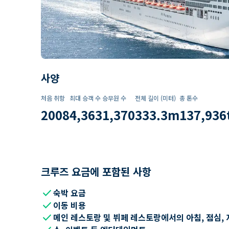
사양
처음 취항
최대 승객 수
승무원 수
전체 길이 (미터)
총 톤수
2008
4,363
1,370
333.3
m
137,936
크루즈 요금에 포함된 사항
check
숙박 요금
check
이동 비용
check
메인 레스토랑 및 뷔페 레스토랑에서의 아침, 점심, 