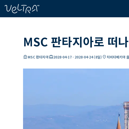
ading...
딩
…
MSC 판타지아로 떠나
directions_boat
card_travel
location_on
MSC 판타지아
2028-04-17
-
2028-04-24
(
8일
)
치비타베키아 출