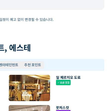
일정이 예고 없이 변경될 수 있습니다.
트, 에스테
 엔터테인먼트
추천 포인트
일 체르치오 도로
요금 포함
check
붓처스컷