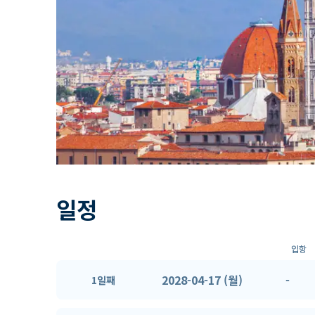
일정
입항
2028-04-17 (월)
-
1일째