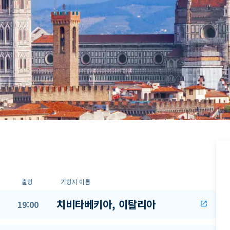
출항
기항지 이름
치비타베키아, 이탈리아
19:00
open_in_new