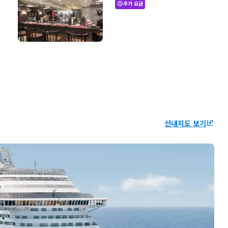
추가 요금
paid
선내지도 보기
ungroup