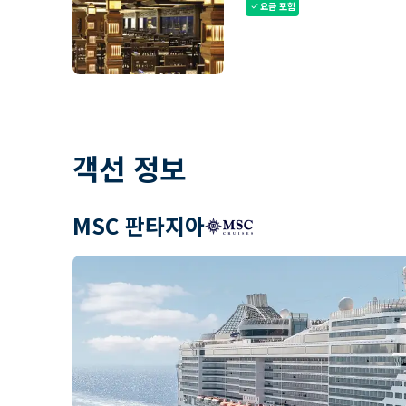
요금 포함
check
객선 정보
MSC 판타지아