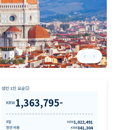
keyboard_arrow_left
keyboard_arrow_right
Previous slide
Next slide
성인 1인 요금
info
1,363,795
-
KRW
8일
1,022,491
KRW
항만 비용
341,304
KRW