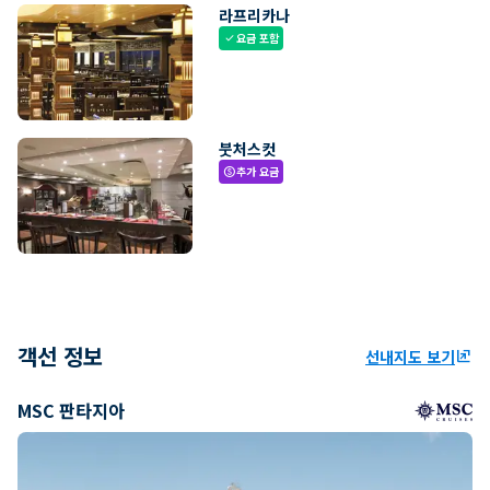
라프리카나
요금 포함
check
붓처스컷
추가 요금
paid
객선 정보
선내지도 보기
ungroup
MSC 판타지아