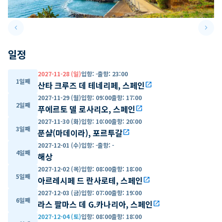
keyboard_arrow_left
keyboard_arrow_right
Previous slide
Next 
일정
2027-11-28 (일)
입항
:
-
출항
:
23:00
1일째
산타 크루즈 데 테네리페, 스페인
open_in_new
2027-11-29 (월)
입항
:
09:00
출항
:
17:00
2일째
푸에르토 델 로사리오, 스페인
open_in_new
2027-11-30 (화)
입항
:
10:00
출항
:
20:00
3일째
푼샬(마데이라), 포르투갈
open_in_new
2027-12-01 (수)
입항
:
-
출항
:
-
4일째
해상
2027-12-02 (목)
입항
:
08:00
출항
:
18:00
5일째
아르레시페 드 란사로테, 스페인
open_in_new
2027-12-03 (금)
입항
:
07:00
출항
:
19:00
6일째
라스 팔마스 데 G.카나리아, 스페인
open_in_new
2027-12-04 (토)
입항
:
08:00
출항
:
18:00