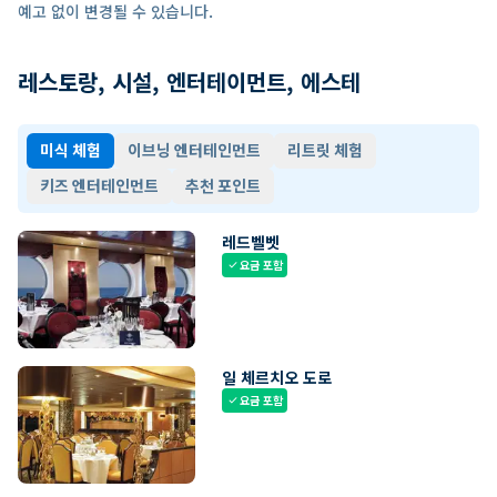
예고 없이 변경될 수 있습니다.
레스토랑, 시설, 엔터테이먼트, 에스테
미식 체험
이브닝 엔터테인먼트
리트릿 체험
키즈 엔터테인먼트
추천 포인트
레드벨벳
요금 포함
check
일 체르치오 도로
요금 포함
check