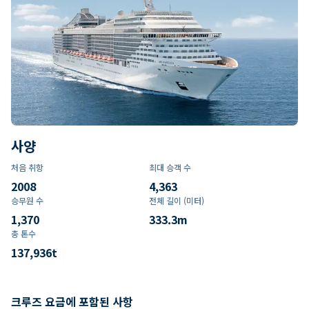
사양
처음 취항
최대 승객 수
2008
4,363
승무원 수
전체 길이 (미터)
1,370
333.3
m
총 톤수
137,936
t
크루즈 요금에 포함된 사항