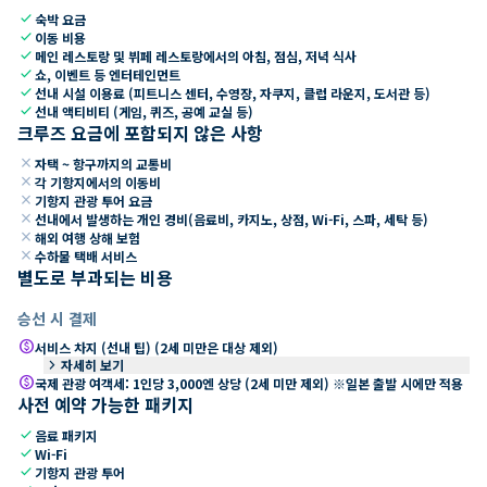
check
숙박 요금
check
이동 비용
check
메인 레스토랑 및 뷔페 레스토랑에서의 아침, 점심, 저녁 식사
check
쇼, 이벤트 등 엔터테인먼트
check
선내 시설 이용료 (피트니스 센터, 수영장, 자쿠지, 클럽 라운지, 도서관 등)
check
선내 액티비티 (게임, 퀴즈, 공예 교실 등)
크루즈 요금에 포함되지 않은 사항
close
자택 ~ 항구까지의 교통비
close
각 기항지에서의 이동비
close
기항지 관광 투어 요금
close
선내에서 발생하는 개인 경비(음료비, 카지노, 상점, Wi-Fi, 스파, 세탁 등)
close
해외 여행 상해 보험
close
수하물 택배 서비스
별도로 부과되는 비용
승선 시 결제
paid
서비스 차지 (선내 팁) (2세 미만은 대상 제외)
keyboard_arrow_right
자세히 보기
paid
국제 관광 여객세: 1인당 3,000엔 상당 (2세 미만 제외) ※일본 출발 시에만 적용
사전 예약 가능한 패키지
check
음료 패키지
check
Wi-Fi
check
기항지 관광 투어