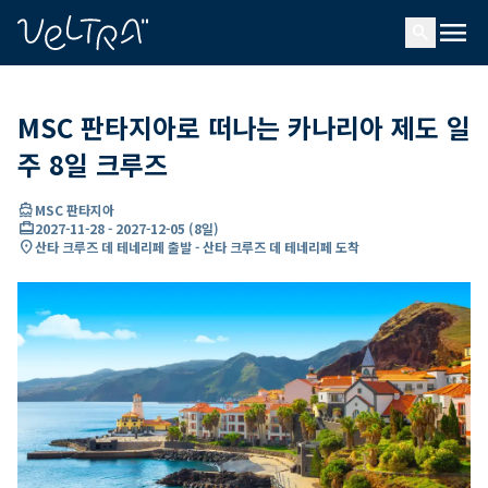
ading...
딩
menu
…
search
MSC 판타지아로 떠나는 카나리아 제도 일
주 8일 크루즈
directions_boat
MSC 판타지아
card_travel
2027-11-28
-
2027-12-05
(
8일
)
location_on
산타 크루즈 데 테네리페 출발 - 산타 크루즈 데 테네리페 도착