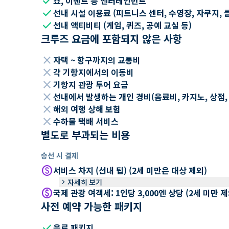
check
쇼, 이벤트 등 엔터테인먼트
check
선내 시설 이용료 (피트니스 센터, 수영장, 자쿠지, 
check
선내 액티비티 (게임, 퀴즈, 공예 교실 등)
크루즈 요금에 포함되지 않은 사항
close
자택 ~ 항구까지의 교통비
close
각 기항지에서의 이동비
close
기항지 관광 투어 요금
close
선내에서 발생하는 개인 경비(음료비, 카지노, 상점, Wi
close
해외 여행 상해 보험
close
수하물 택배 서비스
별도로 부과되는 비용
승선 시 결제
paid
서비스 차지 (선내 팁) (2세 미만은 대상 제외)
keyboard_arrow_right
자세히 보기
paid
국제 관광 여객세: 1인당 3,000엔 상당 (2세 미만
사전 예약 가능한 패키지
check
음료 패키지