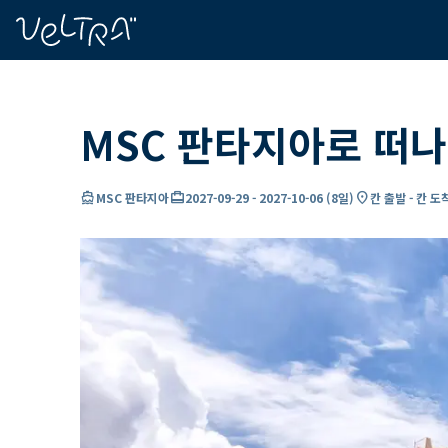
ading...
딩
…
MSC 판타지아로 떠나
directions_boat
card_travel
location_on
MSC 판타지아
2027-09-29
-
2027-10-06
(
8일
)
칸 출발 - 칸 도