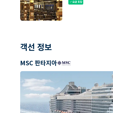
요금 포함
check
객선 정보
MSC 판타지아