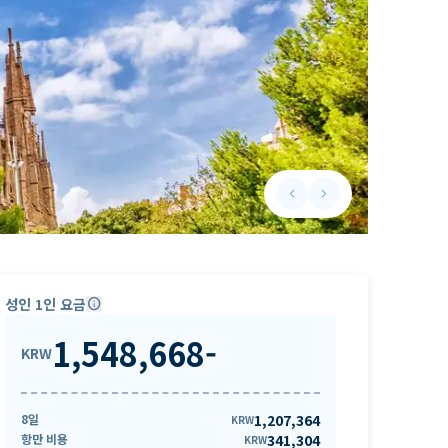
keyboard_arrow_left
keyboard_arrow_right
Previous slide
Next slide
성인 1인 요금
info
1,548,668
-
KRW
8일
1,207,364
KRW
항만 비용
341,304
KRW