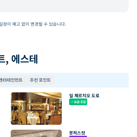
일정이 예고 없이 변경될 수 있습니다.
트, 에스테
 엔터테인먼트
추천 포인트
일 체르치오 도로
요금 포함
check
붓처스컷