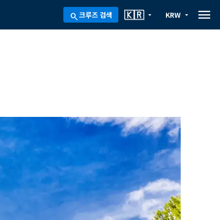
menu
🇰🇷
크루즈 검색
KRW
arrow_drop_down
arrow_drop_down
search