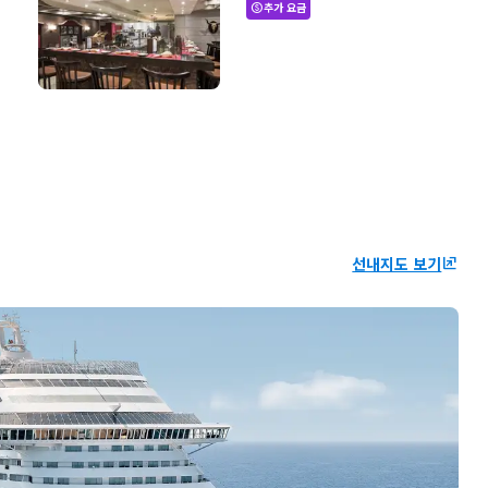
추가 요금
paid
선내지도 보기
ungroup