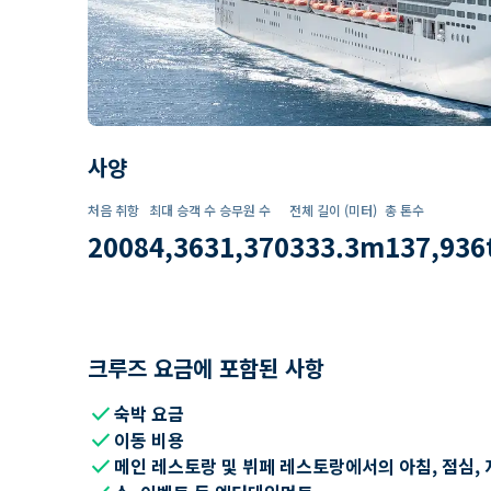
사양
처음 취항
최대 승객 수
승무원 수
전체 길이 (미터)
총 톤수
2008
4,363
1,370
333.3
m
137,936
크루즈 요금에 포함된 사항
check
숙박 요금
check
이동 비용
check
메인 레스토랑 및 뷔페 레스토랑에서의 아침, 점심, 