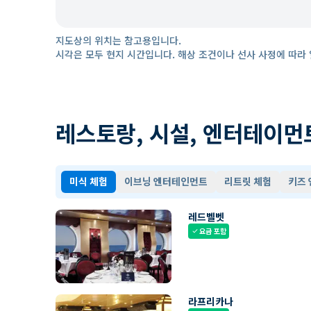
지도상의 위치는 참고용입니다.
시각은 모두 현지 시간입니다. 해상 조건이나 선사 사정에 따라 
레스토랑, 시설, 엔터테이먼
미식 체험
이브닝 엔터테인먼트
리트릿 체험
키즈
레드벨벳
요금 포함
check
라프리카나