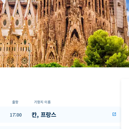
출항
기항지 이름
칸, 프랑스
17:00
open_in_new