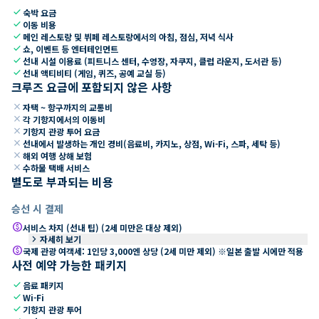
check
숙박 요금
check
이동 비용
check
메인 레스토랑 및 뷔페 레스토랑에서의 아침, 점심, 저녁 식사
check
쇼, 이벤트 등 엔터테인먼트
check
선내 시설 이용료 (피트니스 센터, 수영장, 자쿠지, 클럽 라운지, 도서관 등)
check
선내 액티비티 (게임, 퀴즈, 공예 교실 등)
크루즈 요금에 포함되지 않은 사항
close
자택 ~ 항구까지의 교통비
close
각 기항지에서의 이동비
close
기항지 관광 투어 요금
close
선내에서 발생하는 개인 경비(음료비, 카지노, 상점, Wi-Fi, 스파, 세탁 등)
close
해외 여행 상해 보험
close
수하물 택배 서비스
별도로 부과되는 비용
승선 시 결제
paid
서비스 차지 (선내 팁) (2세 미만은 대상 제외)
keyboard_arrow_right
자세히 보기
paid
국제 관광 여객세: 1인당 3,000엔 상당 (2세 미만 제외) ※일본 출발 시에만 적용
사전 예약 가능한 패키지
check
음료 패키지
check
Wi-Fi
check
기항지 관광 투어