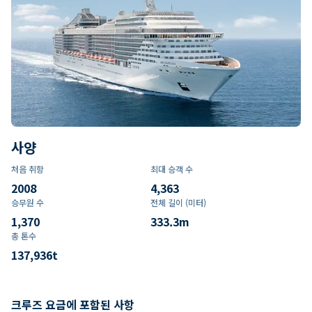
사양
처음 취항
최대 승객 수
2008
4,363
승무원 수
전체 길이 (미터)
1,370
333.3
m
총 톤수
137,936
t
크루즈 요금에 포함된 사항