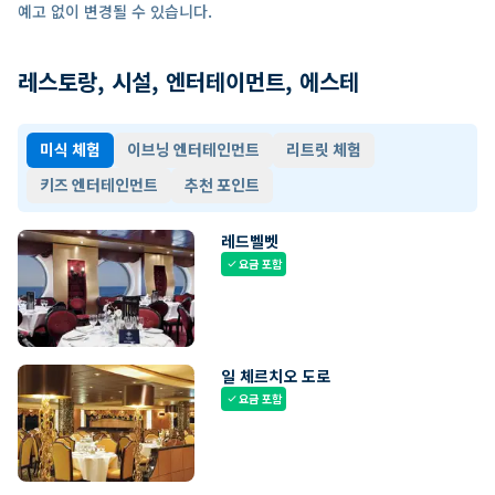
예고 없이 변경될 수 있습니다.
레스토랑, 시설, 엔터테이먼트, 에스테
미식 체험
이브닝 엔터테인먼트
리트릿 체험
키즈 엔터테인먼트
추천 포인트
레드벨벳
요금 포함
check
일 체르치오 도로
요금 포함
check