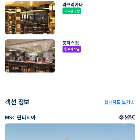
라프리카나
요금 포함
check
붓처스컷
추가 요금
paid
객선 정보
선내지도 보기
ungroup
MSC 판타지아