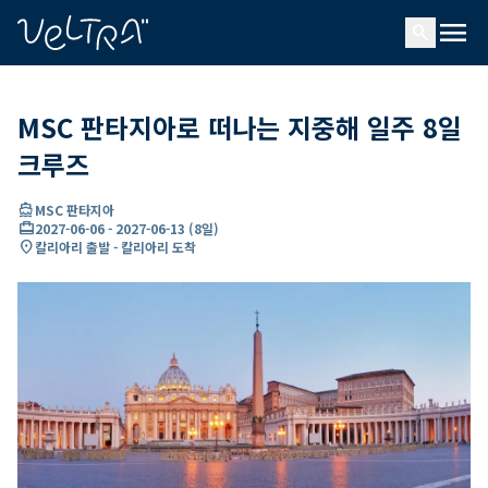
ading...
딩
menu
…
search
MSC 판타지아로 떠나는 지중해 일주 8일
크루즈
directions_boat
MSC 판타지아
card_travel
2027-06-06
-
2027-06-13
(
8일
)
location_on
칼리아리 출발 - 칼리아리 도착