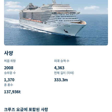
사양
처음 취항
최대 승객 수
2008
4,363
승무원 수
전체 길이 (미터)
1,370
333.3
m
총 톤수
137,936
t
크루즈 요금에 포함된 사항