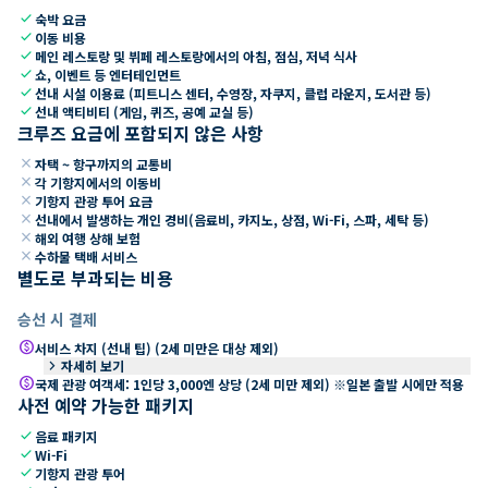
check
숙박 요금
check
이동 비용
check
메인 레스토랑 및 뷔페 레스토랑에서의 아침, 점심, 저녁 식사
check
쇼, 이벤트 등 엔터테인먼트
check
선내 시설 이용료 (피트니스 센터, 수영장, 자쿠지, 클럽 라운지, 도서관 등)
check
선내 액티비티 (게임, 퀴즈, 공예 교실 등)
크루즈 요금에 포함되지 않은 사항
close
자택 ~ 항구까지의 교통비
close
각 기항지에서의 이동비
close
기항지 관광 투어 요금
close
선내에서 발생하는 개인 경비(음료비, 카지노, 상점, Wi-Fi, 스파, 세탁 등)
close
해외 여행 상해 보험
close
수하물 택배 서비스
별도로 부과되는 비용
승선 시 결제
paid
서비스 차지 (선내 팁) (2세 미만은 대상 제외)
keyboard_arrow_right
자세히 보기
paid
국제 관광 여객세: 1인당 3,000엔 상당 (2세 미만 제외) ※일본 출발 시에만 적용
사전 예약 가능한 패키지
check
음료 패키지
check
Wi-Fi
check
기항지 관광 투어