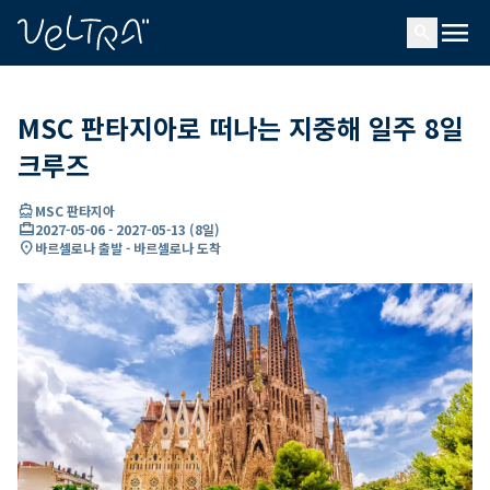
ading...
딩
menu
…
search
MSC 판타지아로 떠나는 지중해 일주 8일
크루즈
directions_boat
MSC 판타지아
card_travel
2027-05-06
-
2027-05-13
(
8일
)
location_on
바르셀로나 출발 - 바르셀로나 도착