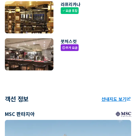
라프리카나
요금 포함
check
붓처스컷
추가 요금
paid
객선 정보
선내지도 보기
ungroup
MSC 판타지아