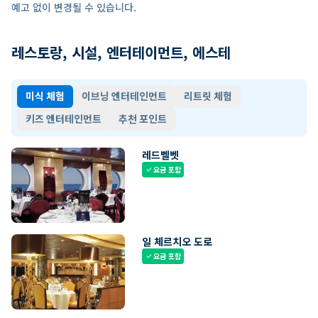
예고 없이 변경될 수 있습니다.
레스토랑, 시설, 엔터테이먼트, 에스테
미식 체험
이브닝 엔터테인먼트
리트릿 체험
키즈 엔터테인먼트
추천 포인트
레드벨벳
요금 포함
check
일 체르치오 도로
요금 포함
check