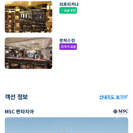
라프리카나
요금 포함
check
붓처스컷
추가 요금
paid
객선 정보
선내지도 보기
ungroup
MSC 판타지아