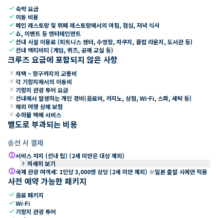
check
숙박 요금
check
이동 비용
check
메인 레스토랑 및 뷔페 레스토랑에서의 아침, 점심, 저녁 식사
check
쇼, 이벤트 등 엔터테인먼트
check
선내 시설 이용료 (피트니스 센터, 수영장, 자쿠지, 클럽 라운지, 도서관 등)
check
선내 액티비티 (게임, 퀴즈, 공예 교실 등)
크루즈 요금에 포함되지 않은 사항
close
자택 ~ 항구까지의 교통비
close
각 기항지에서의 이동비
close
기항지 관광 투어 요금
close
선내에서 발생하는 개인 경비(음료비, 카지노, 상점, Wi-Fi, 스파, 세탁 등)
close
해외 여행 상해 보험
close
수하물 택배 서비스
별도로 부과되는 비용
승선 시 결제
paid
서비스 차지 (선내 팁) (2세 미만은 대상 제외)
keyboard_arrow_right
자세히 보기
paid
국제 관광 여객세: 1인당 3,000엔 상당 (2세 미만 제외) ※일본 출발 시에만 적용
사전 예약 가능한 패키지
check
음료 패키지
check
Wi-Fi
check
기항지 관광 투어