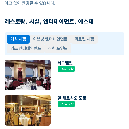
예고 없이 변경될 수 있습니다.
레스토랑, 시설, 엔터테이먼트, 에스테
미식 체험
이브닝 엔터테인먼트
리트릿 체험
키즈 엔터테인먼트
추천 포인트
레드벨벳
요금 포함
check
일 체르치오 도로
요금 포함
check