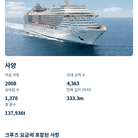
사양
처음 취항
최대 승객 수
2008
4,363
승무원 수
전체 길이 (미터)
1,370
333.3
m
총 톤수
137,936
t
크루즈 요금에 포함된 사항