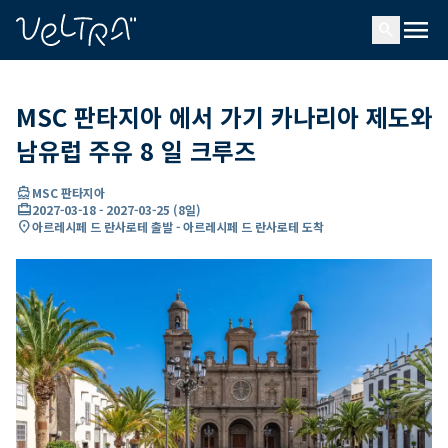
ading...
딩
menu
…
search
MSC 판타지아 에서 가기 카나리아 제도와
남유럽 주유 8 일 크루즈
directions_boat
MSC 판타지아
card_travel
2027-03-18
-
2027-03-25
(
8일
)
location_on
아르레시페 드 란사로테 출발 - 아르레시페 드 란사로테 도착