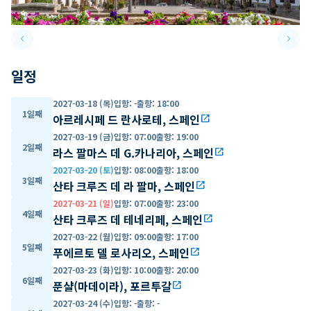
keyboard_arrow_left
keyboard_arrow_right
Previous slide
Next 
일정
2027-03-18 (목)
입항
:
-
출항
:
18:00
1일째
아르레시페 드 란사로테, 스페인
open_in_new
2027-03-19 (금)
입항
:
07:00
출항
:
19:00
2일째
라스 팔마스 데 G.카나리아, 스페인
open_in_new
2027-03-20 (토)
입항
:
08:00
출항
:
18:00
3일째
산타 크루즈 데 라 팔마, 스페인
open_in_new
2027-03-21 (일)
입항
:
07:00
출항
:
23:00
4일째
산타 크루즈 데 테네리페, 스페인
open_in_new
2027-03-22 (월)
입항
:
09:00
출항
:
17:00
5일째
푸에르토 델 로사리오, 스페인
open_in_new
2027-03-23 (화)
입항
:
10:00
출항
:
20:00
6일째
푼샬(마데이라), 포르투갈
open_in_new
2027-03-24 (수)
입항
:
-
출항
:
-