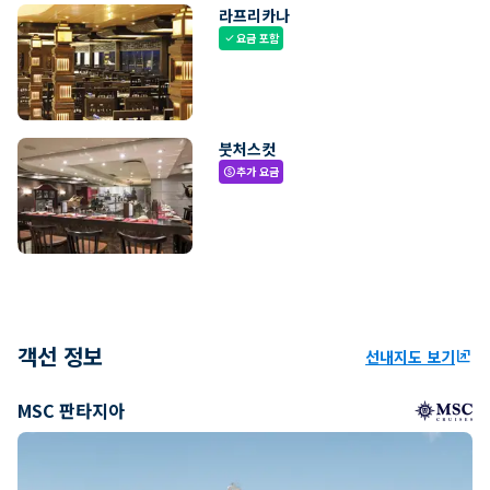
라프리카나
요금 포함
check
붓처스컷
추가 요금
paid
객선 정보
선내지도 보기
ungroup
MSC 판타지아