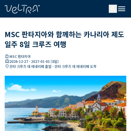
ading...
딩
menu
…
search
MSC 판타지아와 함께하는 카나리아 제도
일주 8일 크루즈 여행
directions_boat
MSC 판타지아
card_travel
2026-12-27
-
2027-01-03
(
8일
)
location_on
산타 크루즈 데 테네리페 출발 - 산타 크루즈 데 테네리페 도착