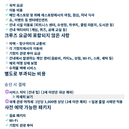
check
숙박 요금
check
이동 비용
check
메인 레스토랑 및 뷔페 레스토랑에서의 아침, 점심, 저녁 식사
check
쇼, 이벤트 등 엔터테인먼트
check
선내 시설 이용료 (피트니스 센터, 수영장, 자쿠지, 클럽 라운지, 도서관 등)
check
선내 액티비티 (게임, 퀴즈, 공예 교실 등)
크루즈 요금에 포함되지 않은 사항
close
자택 ~ 항구까지의 교통비
close
각 기항지에서의 이동비
close
기항지 관광 투어 요금
close
선내에서 발생하는 개인 경비(음료비, 카지노, 상점, Wi-Fi, 스파, 세탁 등)
close
해외 여행 상해 보험
close
수하물 택배 서비스
별도로 부과되는 비용
승선 시 결제
paid
서비스 차지 (선내 팁) (2세 미만은 대상 제외)
keyboard_arrow_right
자세히 보기
paid
국제 관광 여객세: 1인당 3,000엔 상당 (2세 미만 제외) ※일본 출발 시에만 적용
사전 예약 가능한 패키지
check
음료 패키지
check
Wi-Fi
check
기항지 관광 투어