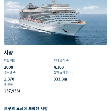
사양
처음 취항
최대 승객 수
2008
4,363
승무원 수
전체 길이 (미터)
1,370
333.3
m
총 톤수
137,936
t
크루즈 요금에 포함된 사항