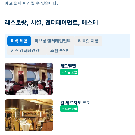
예고 없이 변경될 수 있습니다.
레스토랑, 시설, 엔터테이먼트, 에스테
미식 체험
이브닝 엔터테인먼트
리트릿 체험
키즈 엔터테인먼트
추천 포인트
레드벨벳
요금 포함
check
일 체르치오 도로
요금 포함
check