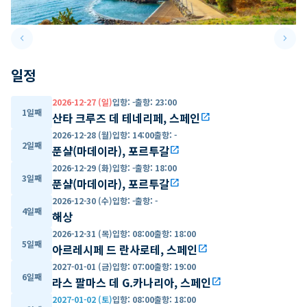
keyboard_arrow_left
keyboard_arrow_right
Previous slide
Next 
일정
2026-12-27 (일)
입항
:
-
출항
:
23:00
1일째
산타 크루즈 데 테네리페, 스페인
open_in_new
2026-12-28 (월)
입항
:
14:00
출항
:
-
2일째
푼샬(마데이라), 포르투갈
open_in_new
2026-12-29 (화)
입항
:
-
출항
:
18:00
3일째
푼샬(마데이라), 포르투갈
open_in_new
2026-12-30 (수)
입항
:
-
출항
:
-
4일째
해상
2026-12-31 (목)
입항
:
08:00
출항
:
18:00
5일째
아르레시페 드 란사로테, 스페인
open_in_new
2027-01-01 (금)
입항
:
07:00
출항
:
19:00
6일째
라스 팔마스 데 G.카나리아, 스페인
open_in_new
2027-01-02 (토)
입항
:
08:00
출항
:
18:00