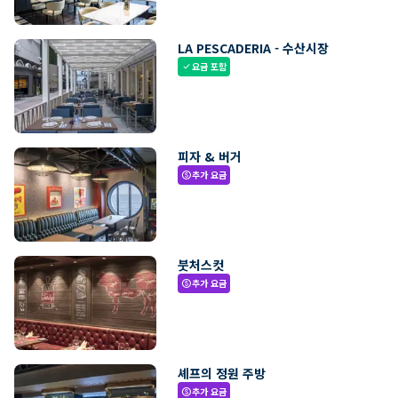
LA PESCADERIA - 수산시장
요금 포함
check
피자 & 버거
추가 요금
paid
붓처스컷
추가 요금
paid
셰프의 정원 주방
추가 요금
paid