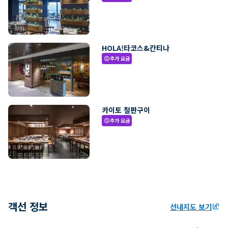
HOLA!타코스&칸티나
추가 요금
paid
카이토 철판구이
추가 요금
paid
객선 정보
선내지도 보기
ungroup