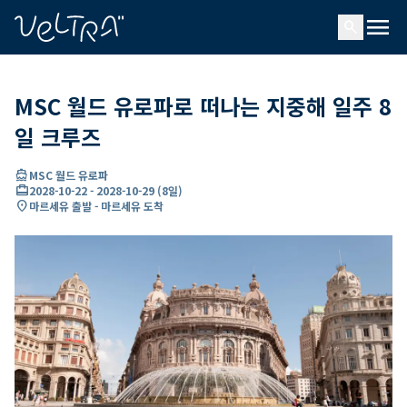
ading...
딩
menu
…
search
MSC 월드 유로파로 떠나는 지중해 일주 8
일 크루즈
directions_boat
MSC 월드 유로파
card_travel
2028-10-22
-
2028-10-29
(
8일
)
location_on
마르세유 출발 - 마르세유 도착