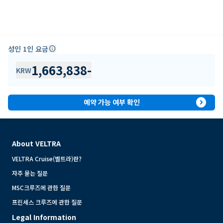
성인 1인 요금
info
1,663,838
-
KRW
expand_circle_right
예약 가능 여부 확인
About VELTRA
VELTRA Cruise(벨트라)란?
자주 묻는 질문
MSC크루즈에 관한 질문
프린세스 크루즈에 관한 질문
Legal Information