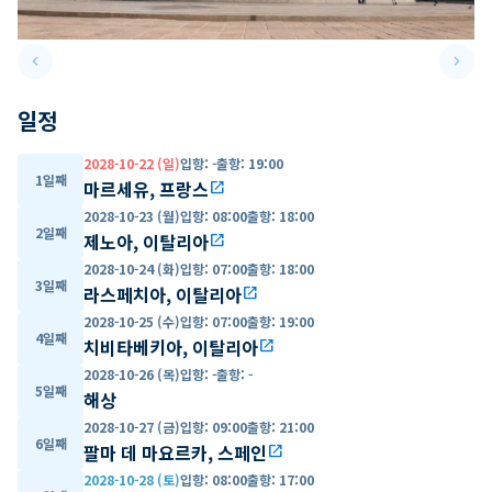
keyboard_arrow_left
keyboard_arrow_right
Previous slide
Next 
일정
2028-10-22 (일)
입항
:
-
출항
:
19:00
1일째
마르세유, 프랑스
open_in_new
2028-10-23 (월)
입항
:
08:00
출항
:
18:00
2일째
제노아, 이탈리아
open_in_new
2028-10-24 (화)
입항
:
07:00
출항
:
18:00
3일째
라스페치아, 이탈리아
open_in_new
2028-10-25 (수)
입항
:
07:00
출항
:
19:00
4일째
치비타베키아, 이탈리아
open_in_new
2028-10-26 (목)
입항
:
-
출항
:
-
5일째
해상
2028-10-27 (금)
입항
:
09:00
출항
:
21:00
6일째
팔마 데 마요르카, 스페인
open_in_new
2028-10-28 (토)
입항
:
08:00
출항
:
17:00