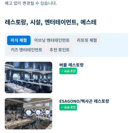
예고 없이 변경될 수 있습니다.
레스토랑, 시설, 엔터테이먼트, 에스테
미식 체험
이브닝 엔터테인먼트
리트릿 체험
키즈 엔터테인먼트
추천 포인트
버블 레스토랑
요금 포함
check
ESAGONO/헥사곤 레스토랑
요금 포함
check