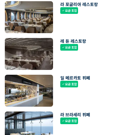
라 포글리아 레스토랑
요금 포함
check
레 듄 레스토랑
요금 포함
check
일 메르카토 뷔페
요금 포함
check
라 브라세리 뷔페
요금 포함
check