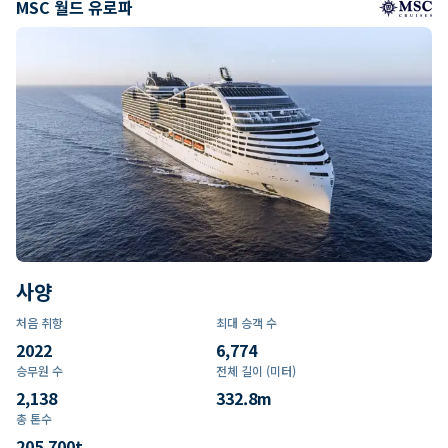
MSC 월드 유로파
사양
처음 취항
최대 승객 수
2022
6,774
승무원 수
전체 길이 (미터)
2,138
332.8
m
총 톤수
205,700
t