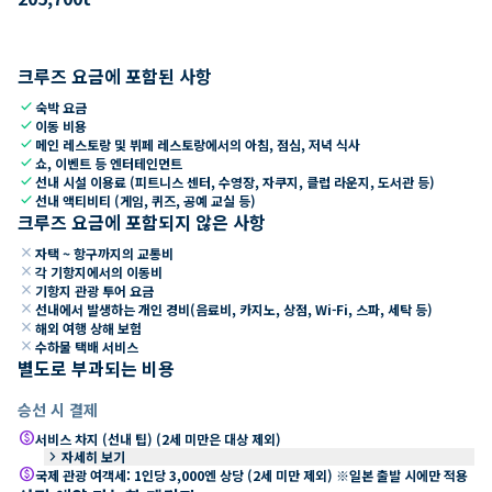
크루즈 요금에 포함된 사항
check
숙박 요금
check
이동 비용
check
메인 레스토랑 및 뷔페 레스토랑에서의 아침, 점심, 저녁 식사
check
쇼, 이벤트 등 엔터테인먼트
check
선내 시설 이용료 (피트니스 센터, 수영장, 자쿠지, 클럽 라운지, 도서관 등)
check
선내 액티비티 (게임, 퀴즈, 공예 교실 등)
크루즈 요금에 포함되지 않은 사항
close
자택 ~ 항구까지의 교통비
close
각 기항지에서의 이동비
close
기항지 관광 투어 요금
close
선내에서 발생하는 개인 경비(음료비, 카지노, 상점, Wi-Fi, 스파, 세탁 등)
close
해외 여행 상해 보험
close
수하물 택배 서비스
별도로 부과되는 비용
승선 시 결제
paid
서비스 차지 (선내 팁) (2세 미만은 대상 제외)
keyboard_arrow_right
자세히 보기
paid
국제 관광 여객세: 1인당 3,000엔 상당 (2세 미만 제외) ※일본 출발 시에만 적용