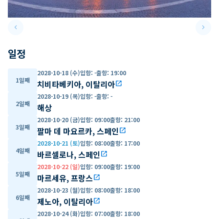
keyboard_arrow_left
keyboard_arrow_right
Previous slide
Next 
일정
2028-10-18 (수)
입항
:
-
출항
:
19:00
1일째
치비타베키아, 이탈리아
open_in_new
2028-10-19 (목)
입항
:
-
출항
:
-
2일째
해상
2028-10-20 (금)
입항
:
09:00
출항
:
21:00
3일째
팔마 데 마요르카, 스페인
open_in_new
2028-10-21 (토)
입항
:
08:00
출항
:
17:00
4일째
바르셀로나, 스페인
open_in_new
2028-10-22 (일)
입항
:
09:00
출항
:
19:00
5일째
마르세유, 프랑스
open_in_new
2028-10-23 (월)
입항
:
08:00
출항
:
18:00
6일째
제노아, 이탈리아
open_in_new
2028-10-24 (화)
입항
:
07:00
출항
:
18:00