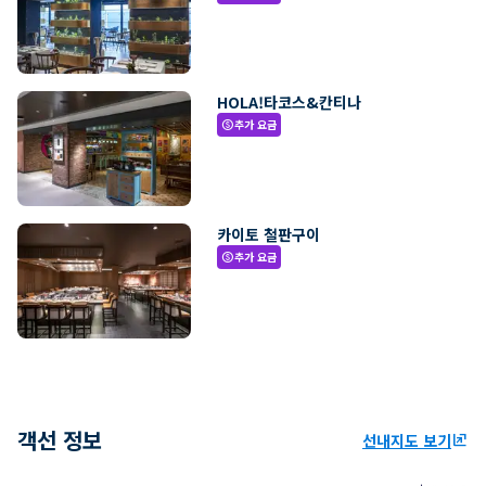
HOLA!타코스&칸티나
추가 요금
paid
카이토 철판구이
추가 요금
paid
객선 정보
선내지도 보기
ungroup