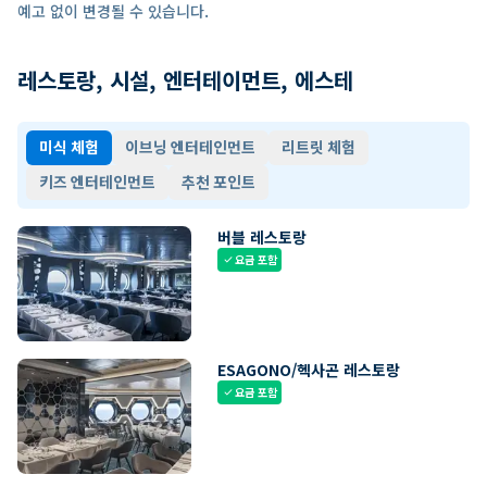
예고 없이 변경될 수 있습니다.
레스토랑, 시설, 엔터테이먼트, 에스테
미식 체험
이브닝 엔터테인먼트
리트릿 체험
키즈 엔터테인먼트
추천 포인트
버블 레스토랑
요금 포함
check
ESAGONO/헥사곤 레스토랑
요금 포함
check