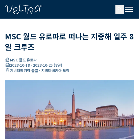
ading...
딩
menu
…
search
MSC 월드 유로파로 떠나는 지중해 일주 8
일 크루즈
directions_boat
MSC 월드 유로파
card_travel
2028-10-18
-
2028-10-25
(
8일
)
location_on
치비타베키아 출발 - 치비타베키아 도착