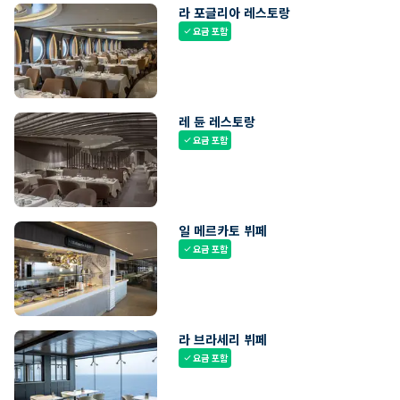
라 포글리아 레스토랑
요금 포함
check
레 듄 레스토랑
요금 포함
check
일 메르카토 뷔페
요금 포함
check
라 브라세리 뷔페
요금 포함
check