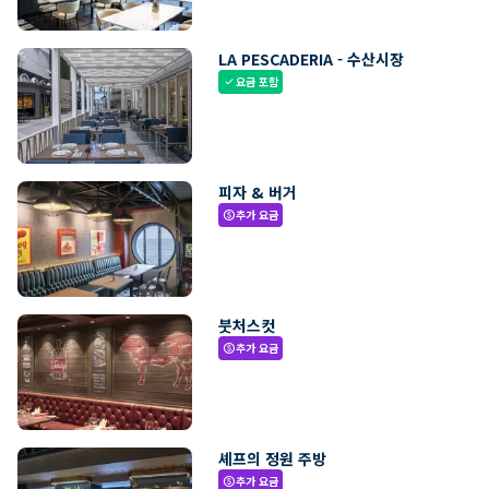
LA PESCADERIA - 수산시장
요금 포함
check
피자 & 버거
추가 요금
paid
붓처스컷
추가 요금
paid
셰프의 정원 주방
추가 요금
paid