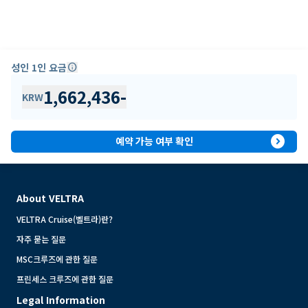
성인 1인 요금
info
1,662,436
-
KRW
expand_circle_right
예약 가능 여부 확인
About VELTRA
VELTRA Cruise(벨트라)란?
자주 묻는 질문
MSC크루즈에 관한 질문
프린세스 크루즈에 관한 질문
Legal Information