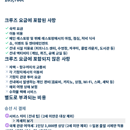
크루즈 요금에 포함된 사항
check
숙박 요금
check
이동 비용
check
메인 레스토랑 및 뷔페 레스토랑에서의 아침, 점심, 저녁 식사
check
쇼, 이벤트 등 엔터테인먼트
check
선내 시설 이용료 (피트니스 센터, 수영장, 자쿠지, 클럽 라운지, 도서관 등)
check
선내 액티비티 (게임, 퀴즈, 공예 교실 등)
크루즈 요금에 포함되지 않은 사항
close
자택 ~ 항구까지의 교통비
close
각 기항지에서의 이동비
close
기항지 관광 투어 요금
close
선내에서 발생하는 개인 경비(음료비, 카지노, 상점, Wi-Fi, 스파, 세탁 등)
close
해외 여행 상해 보험
close
수하물 택배 서비스
별도로 부과되는 비용
승선 시 결제
paid
서비스 차지 (선내 팁) (2세 미만은 대상 제외)
keyboard_arrow_right
자세히 보기
paid
국제 관광 여객세: 1인당 3,000엔 상당 (2세 미만 제외) ※일본 출발 시에만 적용