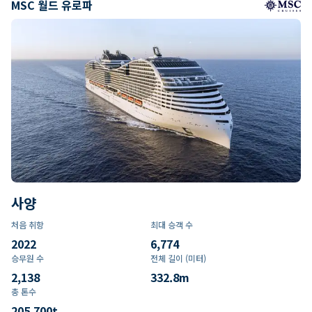
MSC 월드 유로파
사양
처음 취항
최대 승객 수
2022
6,774
승무원 수
전체 길이 (미터)
2,138
332.8
m
총 톤수
205,700
t