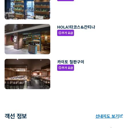
HOLA!타코스&칸티나
추가 요금
paid
카이토 철판구이
추가 요금
paid
객선 정보
선내지도 보기
ungroup