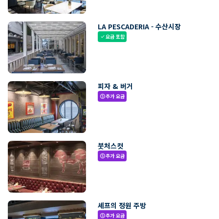
LA PESCADERIA - 수산시장
요금 포함
check
피자 & 버거
추가 요금
paid
붓처스컷
추가 요금
paid
셰프의 정원 주방
추가 요금
paid