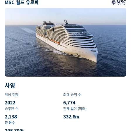
MSC 월드 유로파
사양
처음 취항
최대 승객 수
2022
6,774
승무원 수
전체 길이 (미터)
2,138
332.8
m
총 톤수
205,700
t