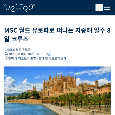
ading...
딩
menu
…
search
MSC 월드 유로파로 떠나는 지중해 일주 8
일 크루즈
directions_boat
MSC 월드 유로파
card_travel
2028-08-04
-
2028-08-11
(
8일
)
location_on
팔마 데 마요르카 출발 - 팔마 데 마요르카 도착