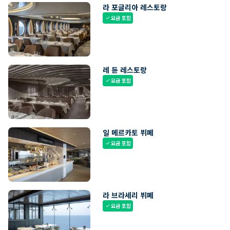
라 포글리아 레스토랑
요금 포함
check
레 듄 레스토랑
요금 포함
check
일 메르카토 뷔페
요금 포함
check
라 브라세리 뷔페
요금 포함
check