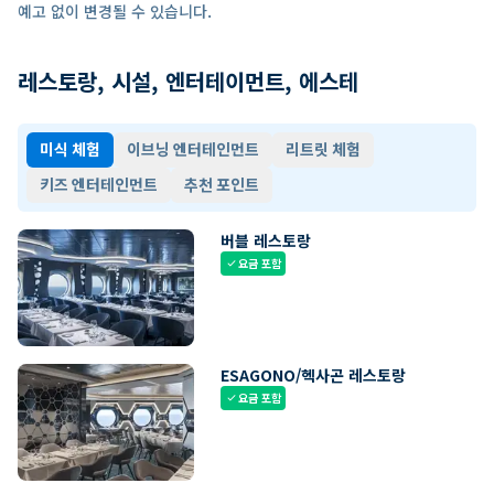
예고 없이 변경될 수 있습니다.
레스토랑, 시설, 엔터테이먼트, 에스테
미식 체험
이브닝 엔터테인먼트
리트릿 체험
키즈 엔터테인먼트
추천 포인트
버블 레스토랑
요금 포함
check
ESAGONO/헥사곤 레스토랑
요금 포함
check