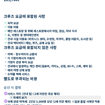
크루즈 요금에 포함된 사항
check
숙박 요금
check
이동 비용
check
메인 레스토랑 및 뷔페 레스토랑에서의 아침, 점심, 저녁 식사
check
쇼, 이벤트 등 엔터테인먼트
check
선내 시설 이용료 (피트니스 센터, 수영장, 자쿠지, 클럽 라운지, 도서관 등)
check
선내 액티비티 (게임, 퀴즈, 공예 교실 등)
크루즈 요금에 포함되지 않은 사항
close
자택 ~ 항구까지의 교통비
close
각 기항지에서의 이동비
close
기항지 관광 투어 요금
close
선내에서 발생하는 개인 경비(음료비, 카지노, 상점, Wi-Fi, 스파, 세탁 등)
close
해외 여행 상해 보험
close
수하물 택배 서비스
별도로 부과되는 비용
승선 시 결제
paid
서비스 차지 (선내 팁) (2세 미만은 대상 제외)
keyboard_arrow_right
자세히 보기
paid
국제 관광 여객세: 1인당 3,000엔 상당 (2세 미만 제외) ※일본 출발 시에만 적용