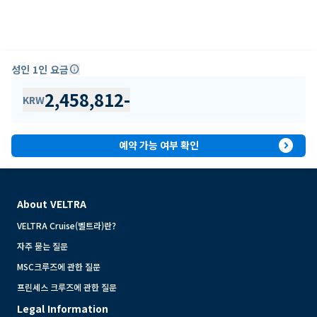
성인 1인 요금
info
2,458,812
-
KRW
expand_circle_right
예약 가능 여부 확인
About VELTRA
VELTRA Cruise(벨트라)란?
자주 묻는 질문
MSC크루즈에 관한 질문
프린세스 크루즈에 관한 질문
Legal Information