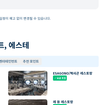
일정이 예고 없이 변경될 수 있습니다.
트, 에스테
 엔터테인먼트
추천 포인트
ESAGONO/헥사곤 레스토랑
요금 포함
check
레 듄 레스토랑