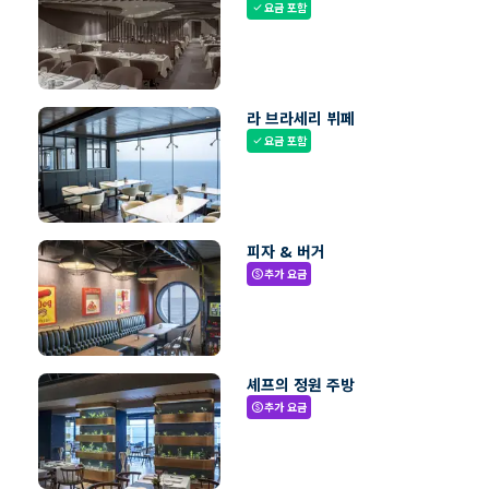
요금 포함
check
라 브라세리 뷔페
요금 포함
check
피자 & 버거
추가 요금
paid
셰프의 정원 주방
추가 요금
paid