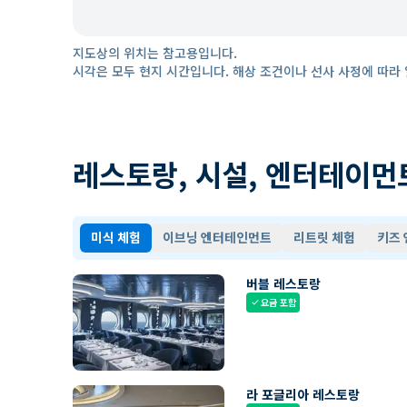
지도상의 위치는 참고용입니다.
시각은 모두 현지 시간입니다. 해상 조건이나 선사 사정에 따라 
레스토랑, 시설, 엔터테이먼
미식 체험
이브닝 엔터테인먼트
리트릿 체험
키즈
버블 레스토랑
요금 포함
check
라 포글리아 레스토랑