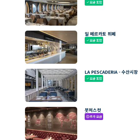
요금 포함
check
일 메르카토 뷔페
요금 포함
check
LA PESCADERIA - 수산시장
요금 포함
check
붓처스컷
추가 요금
paid