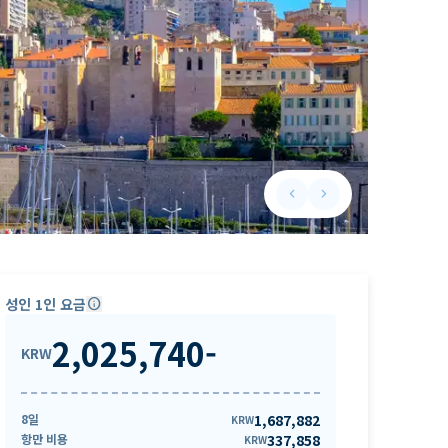
keyboard_arrow_left
keyboard_arrow_right
Previous slide
Next slide
성인 1인 요금
info
2,025,740
-
KRW
8일
1,687,882
KRW
항만 비용
337,858
KRW