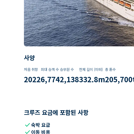
사양
처음 취항
최대 승객 수
승무원 수
전체 길이 (미터)
총 톤수
2022
6,774
2,138
332.8
m
205,700
크루즈 요금에 포함된 사항
check
숙박 요금
check
이동 비용