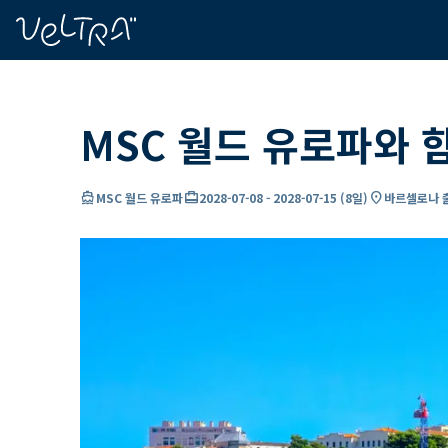
ading...
딩
…
MSC 월드 유로파와 
directions_boat
card_travel
location_on
MSC 월드 유로파
2028-07-08
-
2028-07-15
(
8일
)
바르셀로나 출