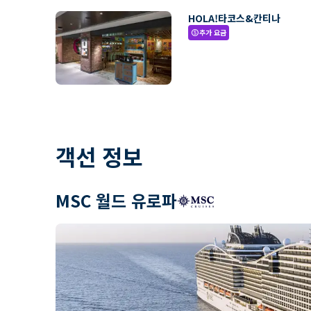
HOLA!타코스&칸티나
추가 요금
paid
객선 정보
MSC 월드 유로파