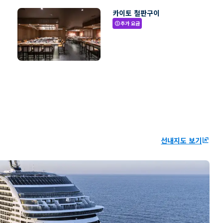
카이토 철판구이
추가 요금
paid
선내지도 보기
ungroup