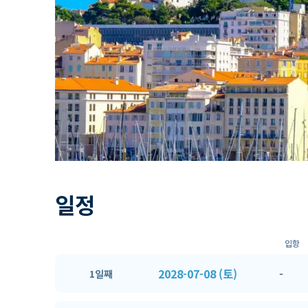
일정
입항
2028-07-08 (토)
-
1일째