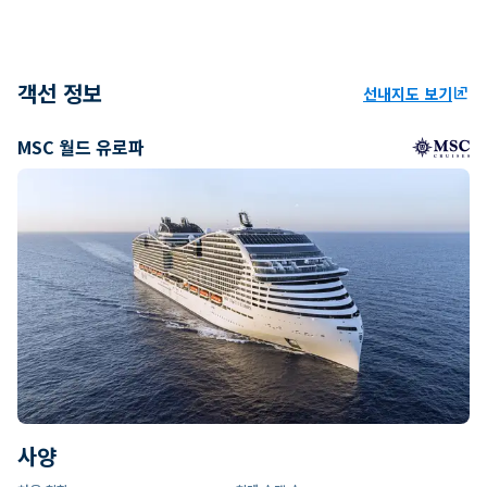
객선 정보
선내지도 보기
ungroup
MSC 월드 유로파
사양