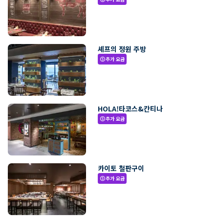
셰프의 정원 주방
추가 요금
paid
HOLA!타코스&칸티나
추가 요금
paid
카이토 철판구이
추가 요금
paid