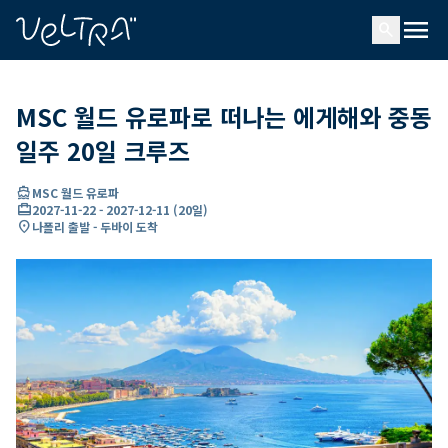
ading...
딩
menu
…
search
MSC 월드 유로파로 떠나는 에게해와 중동
일주 20일 크루즈
directions_boat
MSC 월드 유로파
card_travel
2027-11-22
-
2027-12-11
(
20일
)
location_on
나폴리 출발 - 두바이 도착