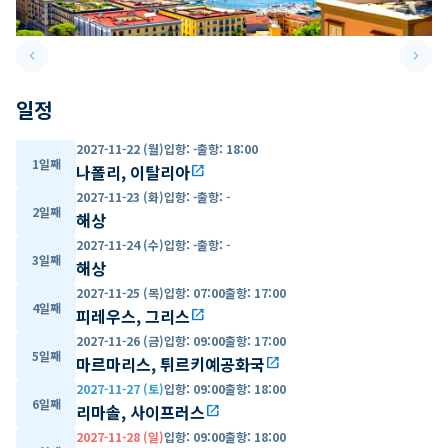
keyboard_arrow_left
keyboard_arrow_right
Previous slide
Next 
일정
2027-11-22 (월)
입항
:
-
출항
:
18:00
1일째
나폴리, 이탈리아
open_in_new
2027-11-23 (화)
입항
:
-
출항
:
-
2일째
해상
2027-11-24 (수)
입항
:
-
출항
:
-
3일째
해상
2027-11-25 (목)
입항
:
07:00
출항
:
17:00
4일째
피레우스, 그리스
open_in_new
2027-11-26 (금)
입항
:
09:00
출항
:
17:00
5일째
마르마리스, 튀르키예공화국
open_in_new
2027-11-27 (토)
입항
:
09:00
출항
:
18:00
6일째
리마솔, 사이프러스
open_in_new
2027-11-28 (일)
입항
:
09:00
출항
:
18:00