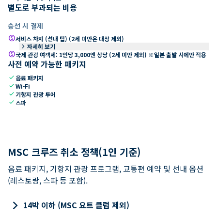
별도로 부과되는 비용
승선 시 결제
paid
서비스 차지 (선내 팁) (2세 미만은 대상 제외)
keyboard_arrow_right
자세히 보기
paid
국제 관광 여객세: 1인당 3,000엔 상당 (2세 미만 제외) ※일본 출발 시에만 적용
사전 예약 가능한 패키지
check
음료 패키지
check
Wi-Fi
check
기항지 관광 투어
check
스파
MSC 크루즈 취소 정책(1인 기준)
음료 패키지, 기항지 관광 프로그램, 교통편 예약 및 선내 옵션
(레스토랑, 스파 등 포함).
keyboard_arrow_right
14박 이하 (MSC 요트 클럽 제외)