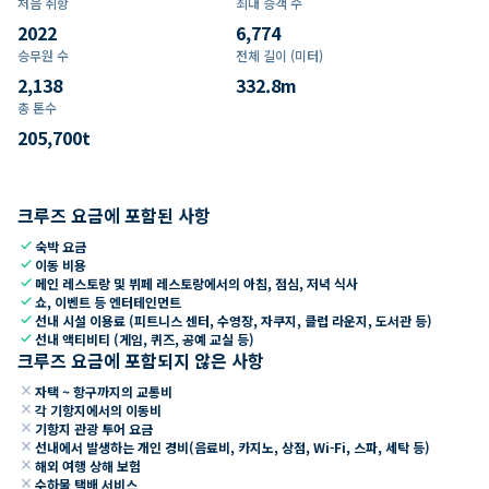
처음 취항
최대 승객 수
2022
6,774
승무원 수
전체 길이 (미터)
2,138
332.8
m
총 톤수
205,700
t
크루즈 요금에 포함된 사항
check
숙박 요금
check
이동 비용
check
메인 레스토랑 및 뷔페 레스토랑에서의 아침, 점심, 저녁 식사
check
쇼, 이벤트 등 엔터테인먼트
check
선내 시설 이용료 (피트니스 센터, 수영장, 자쿠지, 클럽 라운지, 도서관 등)
check
선내 액티비티 (게임, 퀴즈, 공예 교실 등)
크루즈 요금에 포함되지 않은 사항
close
자택 ~ 항구까지의 교통비
close
각 기항지에서의 이동비
close
기항지 관광 투어 요금
close
선내에서 발생하는 개인 경비(음료비, 카지노, 상점, Wi-Fi, 스파, 세탁 등)
close
해외 여행 상해 보험
close
수하물 택배 서비스