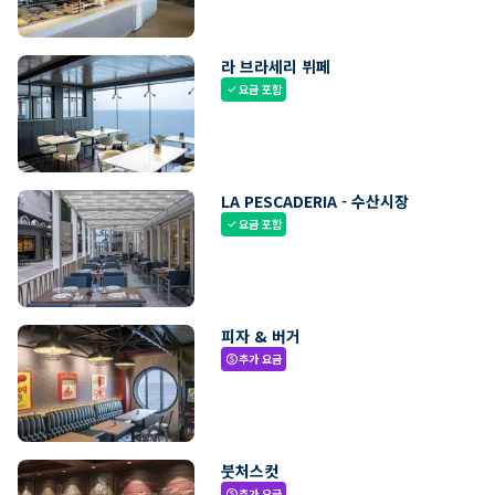
라 브라세리 뷔페
요금 포함
check
LA PESCADERIA - 수산시장
요금 포함
check
피자 & 버거
추가 요금
paid
붓처스컷
추가 요금
paid