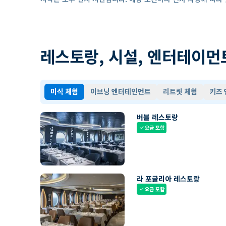
레스토랑, 시설, 엔터테이먼
미식 체험
이브닝 엔터테인먼트
리트릿 체험
키즈
버블 레스토랑
요금 포함
check
라 포글리아 레스토랑
요금 포함
check