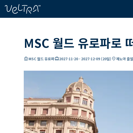
ading...
딩
…
MSC 월드 유로파로 
directions_boat
card_travel
location_on
MSC 월드 유로파
2027-11-20
-
2027-12-09
(
20일
)
제노아 출발