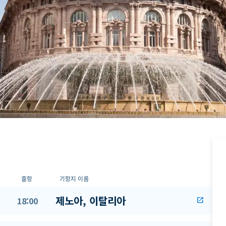
출항
기항지 이름
제노아, 이탈리아
18:00
open_in_new