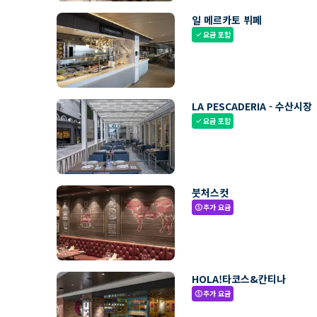
일 메르카토 뷔페
요금 포함
check
LA PESCADERIA - 수산시장
요금 포함
check
붓처스컷
추가 요금
paid
HOLA!타코스&칸티나
추가 요금
paid