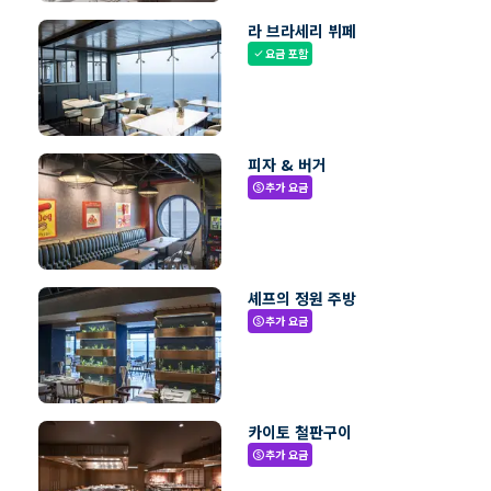
라 브라세리 뷔페
요금 포함
check
피자 & 버거
추가 요금
paid
셰프의 정원 주방
추가 요금
paid
카이토 철판구이
추가 요금
paid