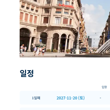
일정
입항
2027-11-20 (토)
-
1일째