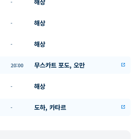
해상
-
해상
-
해상
-
무스카트 포도, 오만
20:00
open_in_new
해상
-
도하, 카타르
-
open_in_new