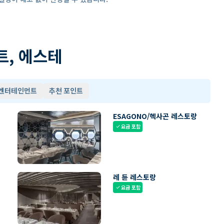
트, 에스테
 엔터테인먼트
추천 포인트
ESAGONO/헥사곤 레스토랑
요금 포함
check
레 듄 레스토랑
요금 포함
check