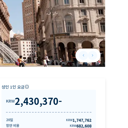
keyboard_arrow_left
keyboard_arrow_right
Previous slide
Next slide
성인 1인 요금
info
2,430,370
-
KRW
20일
1,747,762
KRW
항만 비용
682,608
KRW