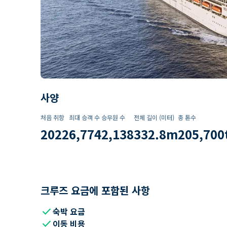
사양
처음 취항
최대 승객 수
승무원 수
전체 길이 (미터)
총 톤수
2022
6,774
2,138
332.8
m
205,700
크루즈 요금에 포함된 사항
check
숙박 요금
check
이동 비용