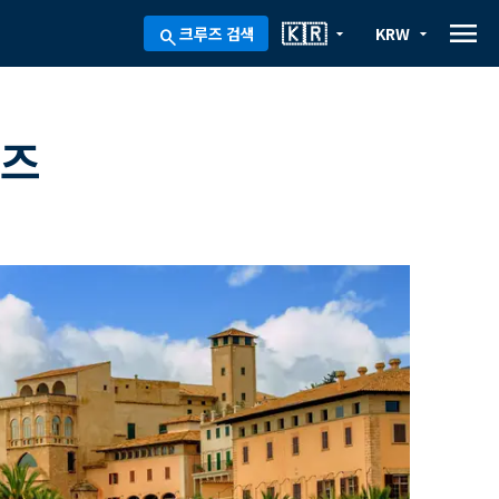
menu
🇰🇷
크루즈 검색
KRW
arrow_drop_down
arrow_drop_down
search
루즈