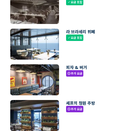
요금 포함
check
라 브라세리 뷔페
요금 포함
check
피자 & 버거
추가 요금
paid
셰프의 정원 주방
추가 요금
paid