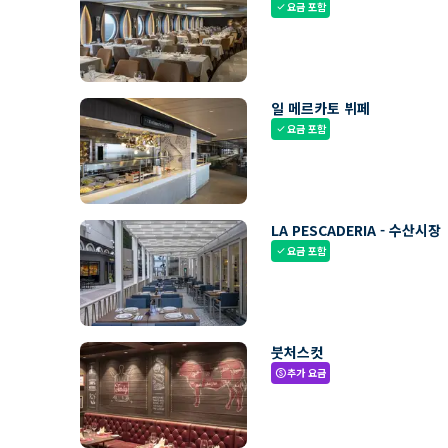
요금 포함
check
일 메르카토 뷔페
요금 포함
check
LA PESCADERIA - 수산시장
요금 포함
check
붓처스컷
추가 요금
paid