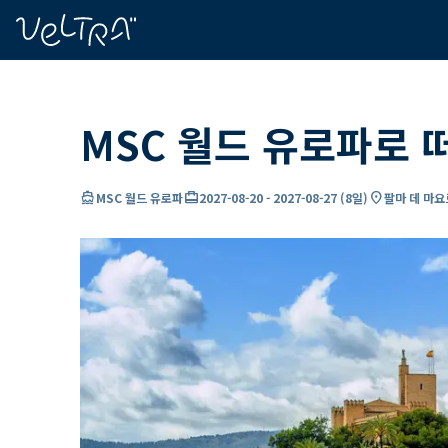
ading...
딩
…
MSC 월드 유로파로 
directions_boat
card_travel
location_on
MSC 월드 유로파
2027-08-20
-
2027-08-27
(
8일
)
팔마 데 마요