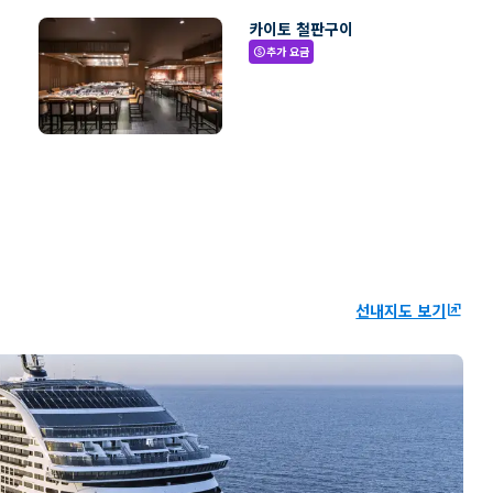
카이토 철판구이
추가 요금
paid
선내지도 보기
ungroup