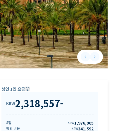
keyboard_arrow_left
keyboard_arrow_right
Previous slide
Next slide
성인 1인 요금
info
2,318,557
-
KRW
8일
1,976,965
KRW
항만 비용
341,592
KRW