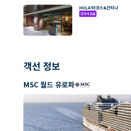
HOLA!타코스&칸티나
추가 요금
paid
객선 정보
MSC 월드 유로파