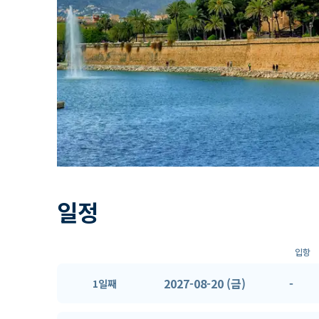
일정
입항
2027-08-20 (금)
-
1일째