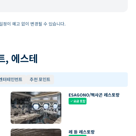
일정이 예고 없이 변경될 수 있습니다.
트, 에스테
 엔터테인먼트
추천 포인트
ESAGONO/헥사곤 레스토랑
요금 포함
check
레 듄 레스토랑