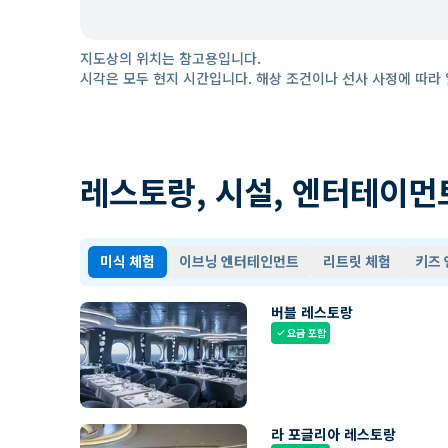
지도상의 위치는 참고용입니다.
시각은 모두 현지 시간입니다. 해상 조건이나 선사 사정에 따라 
레스토랑, 시설, 엔터테이먼
미식 체험
이브닝 엔터테인먼트
리트릿 체험
키즈
버블 레스토랑
요금 포함
check
라 포글리아 레스토랑