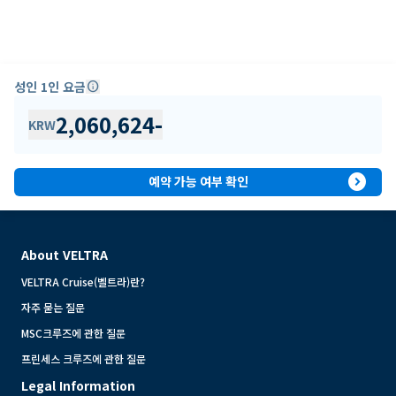
성인 1인 요금
info
2,060,624
-
KRW
expand_circle_right
예약 가능 여부 확인
About VELTRA
VELTRA Cruise(벨트라)란?
자주 묻는 질문
MSC크루즈에 관한 질문
프린세스 크루즈에 관한 질문
Legal Information