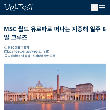
ading...
딩
menu
…
search
MSC 월드 유로파로 떠나는 지중해 일주 8
일 크루즈
directions_boat
MSC 월드 유로파
card_travel
2027-07-14
-
2027-07-21
(
8일
)
location_on
치비타베키아 출발 - 치비타베키아 도착