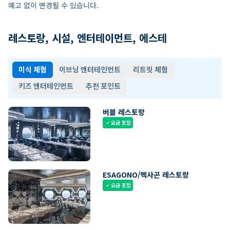
예고 없이 변경될 수 있습니다.
레스토랑, 시설, 엔터테이먼트, 에스테
미식 체험
이브닝 엔터테인먼트
리트릿 체험
키즈 엔터테인먼트
추천 포인트
버블 레스토랑
요금 포함
check
ESAGONO/헥사곤 레스토랑
요금 포함
check