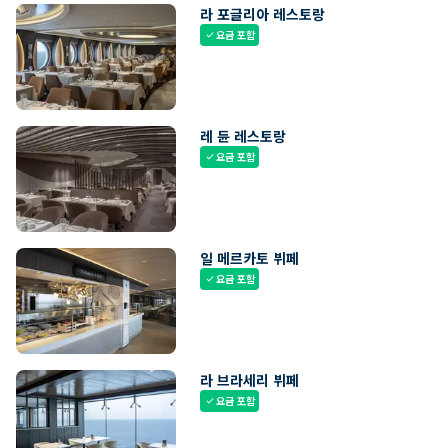
라 포글리아 레스토랑
요금 포함
check
레 듄 레스토랑
요금 포함
check
일 메르카토 뷔페
요금 포함
check
라 브라세리 뷔페
요금 포함
check