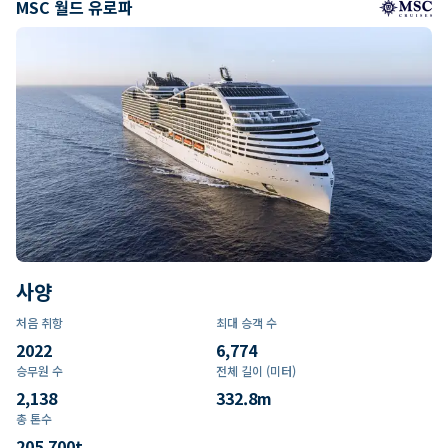
MSC 월드 유로파
사양
처음 취항
최대 승객 수
2022
6,774
승무원 수
전체 길이 (미터)
2,138
332.8
m
총 톤수
205,700
t