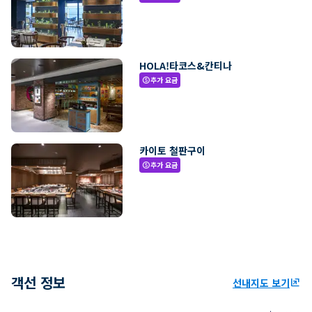
HOLA!타코스&칸티나
추가 요금
paid
카이토 철판구이
추가 요금
paid
객선 정보
선내지도 보기
ungroup