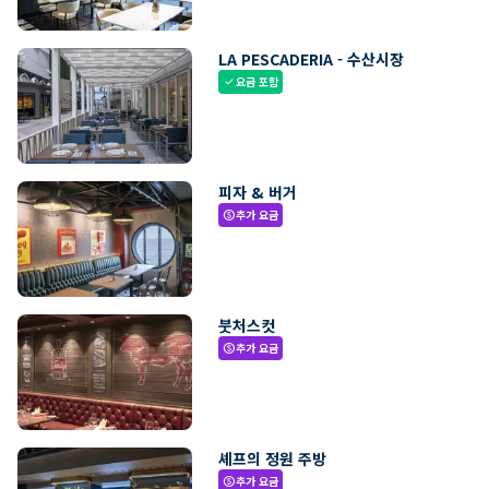
LA PESCADERIA - 수산시장
요금 포함
check
피자 & 버거
추가 요금
paid
붓처스컷
추가 요금
paid
셰프의 정원 주방
추가 요금
paid