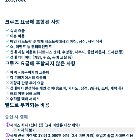
크루즈 요금에 포함된 사항
check
숙박 요금
check
이동 비용
check
메인 레스토랑 및 뷔페 레스토랑에서의 아침, 점심, 저녁 식사
check
쇼, 이벤트 등 엔터테인먼트
check
선내 시설 이용료 (피트니스 센터, 수영장, 자쿠지, 클럽 라운지, 도서관 등)
check
선내 액티비티 (게임, 퀴즈, 공예 교실 등)
크루즈 요금에 포함되지 않은 사항
close
자택 ~ 항구까지의 교통비
close
각 기항지에서의 이동비
close
기항지 관광 투어 요금
close
선내에서 발생하는 개인 경비(음료비, 카지노, 상점, Wi-Fi, 스파, 세탁 등)
close
해외 여행 상해 보험
close
수하물 택배 서비스
별도로 부과되는 비용
승선 시 결제
paid
서비스 차지 (선내 팁) (2세 미만은 대상 제외)
keyboard_arrow_right
자세히 보기
paid
국제 관광 여객세: 1인당 3,000엔 상당 (2세 미만 제외) ※일본 출발 시에만 적용