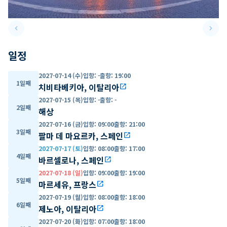
keyboard_arrow_left
keyboard_arrow_right
Previous slide
Next 
일정
2027-07-14 (수)
입항
:
-
출항
:
19:00
1일째
치비타베키아, 이탈리아
open_in_new
2027-07-15 (목)
입항
:
-
출항
:
-
2일째
해상
2027-07-16 (금)
입항
:
09:00
출항
:
21:00
3일째
팔마 데 마요르카, 스페인
open_in_new
2027-07-17 (토)
입항
:
08:00
출항
:
17:00
4일째
바르셀로나, 스페인
open_in_new
2027-07-18 (일)
입항
:
09:00
출항
:
19:00
5일째
마르세유, 프랑스
open_in_new
2027-07-19 (월)
입항
:
08:00
출항
:
18:00
6일째
제노아, 이탈리아
open_in_new
2027-07-20 (화)
입항
:
07:00
출항
:
18:00