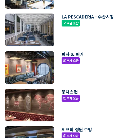
LA PESCADERIA - 수산시장
요금 포함
check
피자 & 버거
추가 요금
paid
붓처스컷
추가 요금
paid
셰프의 정원 주방
추가 요금
paid