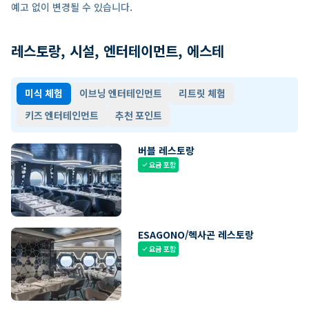
예고 없이 변경될 수 있습니다.
레스토랑, 시설, 엔터테이먼트, 에스테
미식 체험
이브닝 엔터테인먼트
리트릿 체험
키즈 엔터테인먼트
추천 포인트
버블 레스토랑
요금 포함
check
ESAGONO/헥사곤 레스토랑
요금 포함
check