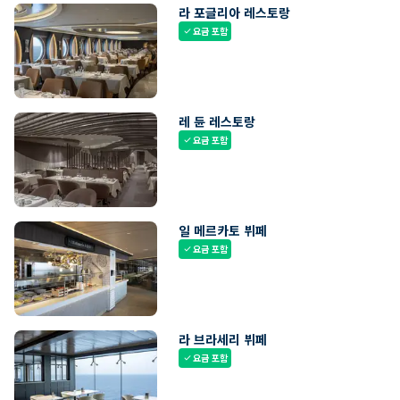
라 포글리아 레스토랑
요금 포함
check
레 듄 레스토랑
요금 포함
check
일 메르카토 뷔페
요금 포함
check
라 브라세리 뷔페
요금 포함
check