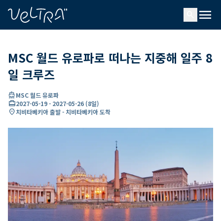
ading...
딩
menu
…
search
MSC 월드 유로파로 떠나는 지중해 일주 8
일 크루즈
directions_boat
MSC 월드 유로파
card_travel
2027-05-19
-
2027-05-26
(
8일
)
location_on
치비타베키아 출발 - 치비타베키아 도착