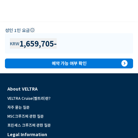
성인 1인 요금
info
1,659,705
-
KRW
expand_circle_right
예약 가능 여부 확인
About VELTRA
VELTRA Cruise(벨트라)란?
자주 묻는 질문
MSC크루즈에 관한 질문
프린세스 크루즈에 관한 질문
Legal Information