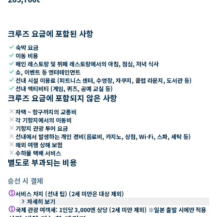
크루즈 요금에 포함된 사항
check
숙박 요금
check
이동 비용
check
메인 레스토랑 및 뷔페 레스토랑에서의 아침, 점심, 저녁 식사
check
쇼, 이벤트 등 엔터테인먼트
check
선내 시설 이용료 (피트니스 센터, 수영장, 자쿠지, 클럽 라운지, 도서관 등)
check
선내 액티비티 (게임, 퀴즈, 공예 교실 등)
크루즈 요금에 포함되지 않은 사항
close
자택 ~ 항구까지의 교통비
close
각 기항지에서의 이동비
close
기항지 관광 투어 요금
close
선내에서 발생하는 개인 경비(음료비, 카지노, 상점, Wi-Fi, 스파, 세탁 등)
close
해외 여행 상해 보험
close
수하물 택배 서비스
별도로 부과되는 비용
승선 시 결제
paid
서비스 차지 (선내 팁) (2세 미만은 대상 제외)
keyboard_arrow_right
자세히 보기
paid
국제 관광 여객세: 1인당 3,000엔 상당 (2세 미만 제외) ※일본 출발 시에만 적용