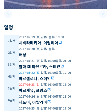
keyboard_arrow_left
keyboard_arrow_right
Previous slide
Next 
일정
2027-05-19 (수)
입항
:
-
출항
:
19:00
1일째
치비타베키아, 이탈리아
open_in_new
2027-05-20 (목)
입항
:
-
출항
:
-
2일째
해상
2027-05-21 (금)
입항
:
09:00
출항
:
21:00
3일째
팔마 데 마요르카, 스페인
open_in_new
2027-05-22 (토)
입항
:
08:00
출항
:
17:00
4일째
바르셀로나, 스페인
open_in_new
2027-05-23 (일)
입항
:
09:00
출항
:
19:00
5일째
마르세유, 프랑스
open_in_new
2027-05-24 (월)
입항
:
08:00
출항
:
18:00
6일째
제노아, 이탈리아
open_in_new
2027-05-25 (화)
입항
:
07:00
출항
:
18:00