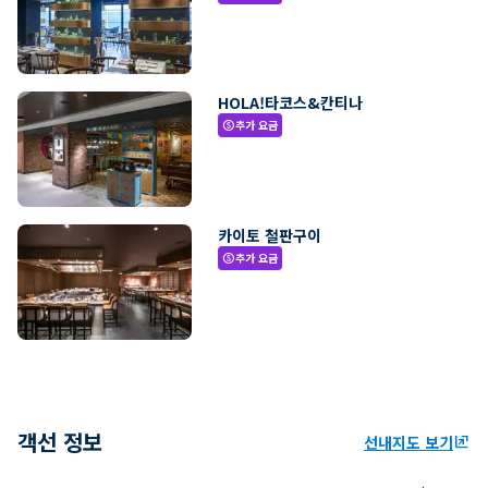
HOLA!타코스&칸티나
추가 요금
paid
카이토 철판구이
추가 요금
paid
객선 정보
선내지도 보기
ungroup