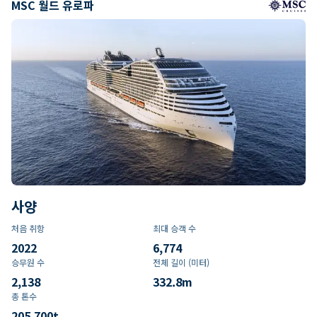
MSC 월드 유로파
사양
처음 취항
최대 승객 수
2022
6,774
승무원 수
전체 길이 (미터)
2,138
332.8
m
총 톤수
205,700
t