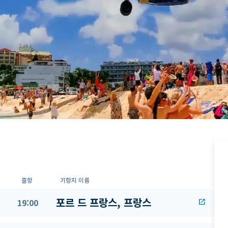
출항
기항지 이름
포르 드 프랑스, 프랑스
19:00
open_in_new