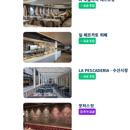
요금 포함
check
일 메르카토 뷔페
요금 포함
check
LA PESCADERIA - 수산시장
요금 포함
check
붓처스컷
추가 요금
paid