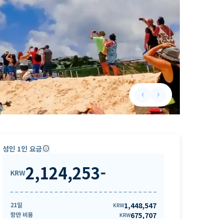
keyboard_arrow_left
keyboard_arrow_right
Previous slide
Next slide
성인 1인 요금
info
2,124,253
-
KRW
21일
1,448,547
KRW
항만 비용
675,707
KRW