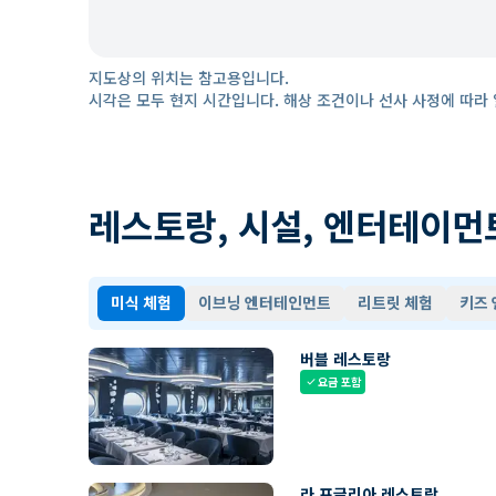
지도상의 위치는 참고용입니다.
시각은 모두 현지 시간입니다. 해상 조건이나 선사 사정에 따라 
레스토랑, 시설, 엔터테이먼
미식 체험
이브닝 엔터테인먼트
리트릿 체험
키즈
버블 레스토랑
요금 포함
check
라 포글리아 레스토랑