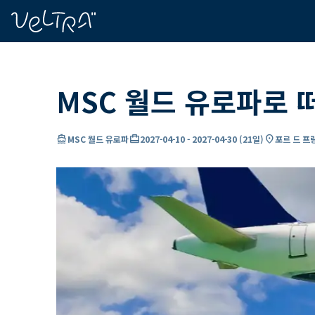
ading...
딩
…
MSC 월드 유로파로 
directions_boat
card_travel
location_on
MSC 월드 유로파
2027-04-10
-
2027-04-30
(
21일
)
포르 드 프