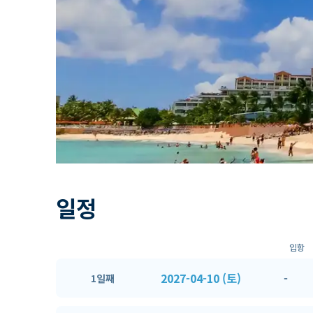
일정
입항
2027-04-10 (토)
-
1일째