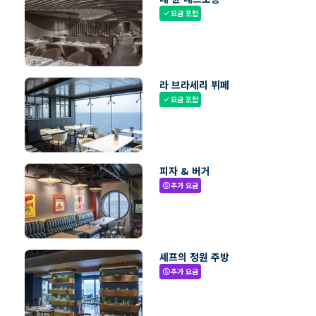
요금 포함
check
라 브라세리 뷔페
요금 포함
check
피자 & 버거
추가 요금
paid
셰프의 정원 주방
추가 요금
paid