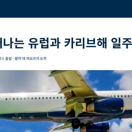
떠나는 유럽과 카리브해 일주
랑스 출발 - 팔마 데 마요르카 도착