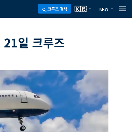
menu
🇰🇷
크루즈 검색
KRW
arrow_drop_down
arrow_drop_down
search
 21일 크루즈