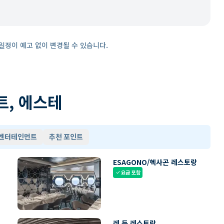
일정이 예고 없이 변경될 수 있습니다.
트, 에스테
 엔터테인먼트
추천 포인트
ESAGONO/헥사곤 레스토랑
요금 포함
check
레 듄 레스토랑