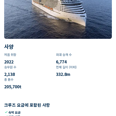
사양
처음 취항
최대 승객 수
2022
6,774
승무원 수
전체 길이 (미터)
2,138
332.8
m
총 톤수
205,700
t
크루즈 요금에 포함된 사항
check
숙박 요금