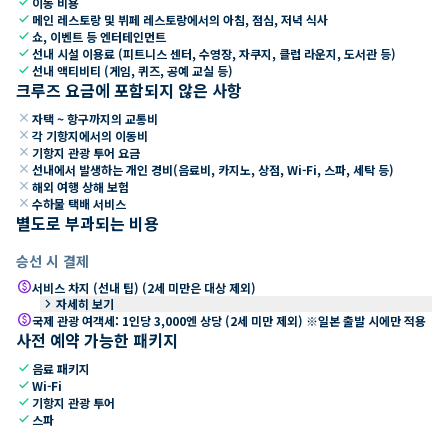
check
이동 비용
check
메인 레스토랑 및 뷔페 레스토랑에서의 아침, 점심, 저녁 식사
check
쇼, 이벤트 등 엔터테인먼트
check
선내 시설 이용료 (피트니스 센터, 수영장, 자쿠지, 클럽 라운지, 도서관 등)
check
선내 액티비티 (게임, 퀴즈, 공예 교실 등)
크루즈 요금에 포함되지 않은 사항
close
자택 ~ 항구까지의 교통비
close
각 기항지에서의 이동비
close
기항지 관광 투어 요금
close
선내에서 발생하는 개인 경비(음료비, 카지노, 상점, Wi-Fi, 스파, 세탁 등)
close
해외 여행 상해 보험
close
수하물 택배 서비스
별도로 부과되는 비용
승선 시 결제
paid
서비스 차지 (선내 팁) (2세 미만은 대상 제외)
keyboard_arrow_right
자세히 보기
paid
국제 관광 여객세: 1인당 3,000엔 상당 (2세 미만 제외) ※일본 출발 시에만 적용
사전 예약 가능한 패키지
check
음료 패키지
check
Wi-Fi
check
기항지 관광 투어
check
스파