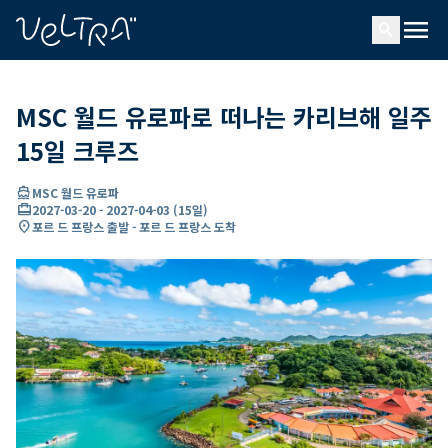
ading...
딩
menu
…
search
MSC 월드 유로파로 떠나는 카리브해 일주
15일 크루즈
directions_boat
MSC 월드 유로파
card_travel
2027-03-20
-
2027-04-03
(
15일
)
location_on
포르 드 프랑스 출발 - 포르 드 프랑스 도착