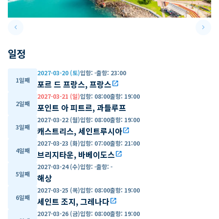
keyboard_arrow_left
keyboard_arrow_right
Previous slide
Next 
일정
2027-03-20 (토)
입항
:
-
출항
:
23:00
1일째
포르 드 프랑스, 프랑스
open_in_new
2027-03-21 (일)
입항
:
08:00
출항
:
19:00
2일째
포인트 아 피트르, 과들루프
2027-03-22 (월)
입항
:
08:00
출항
:
19:00
3일째
캐스트리스, 세인트루시아
open_in_new
2027-03-23 (화)
입항
:
07:00
출항
:
21:00
4일째
브리지타운, 바베이도스
open_in_new
2027-03-24 (수)
입항
:
-
출항
:
-
5일째
해상
2027-03-25 (목)
입항
:
08:00
출항
:
19:00
6일째
세인트 조지, 그레나다
open_in_new
2027-03-26 (금)
입항
:
08:00
출항
:
19:00