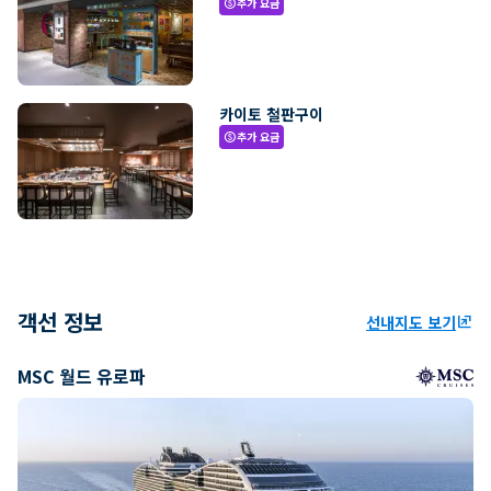
추가 요금
paid
카이토 철판구이
추가 요금
paid
객선 정보
선내지도 보기
ungroup
MSC 월드 유로파