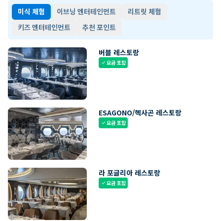
미식 체험
이브닝 엔터테인먼트
리트릿 체험
키즈 엔터테인먼트
추천 포인트
버블 레스토랑
요금 포함
check
ESAGONO/헥사곤 레스토랑
요금 포함
check
라 포글리아 레스토랑
요금 포함
check