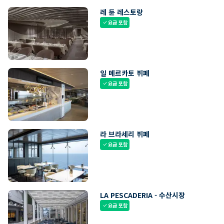
레 듄 레스토랑
요금 포함
check
일 메르카토 뷔페
요금 포함
check
라 브라세리 뷔페
요금 포함
check
LA PESCADERIA - 수산시장
요금 포함
check