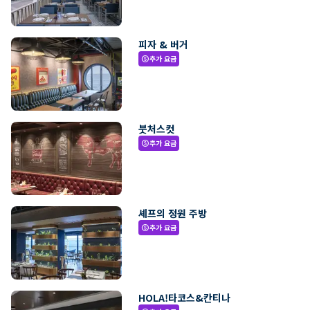
피자 & 버거
추가 요금
paid
붓처스컷
추가 요금
paid
셰프의 정원 주방
추가 요금
paid
HOLA!타코스&칸티나