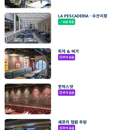
LA PESCADERIA - 수산시장
요금 포함
check
피자 & 버거
추가 요금
paid
붓처스컷
추가 요금
paid
셰프의 정원 주방
추가 요금
paid