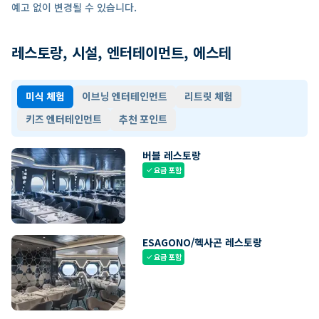
예고 없이 변경될 수 있습니다.
레스토랑, 시설, 엔터테이먼트, 에스테
미식 체험
이브닝 엔터테인먼트
리트릿 체험
키즈 엔터테인먼트
추천 포인트
버블 레스토랑
요금 포함
check
ESAGONO/헥사곤 레스토랑
요금 포함
check