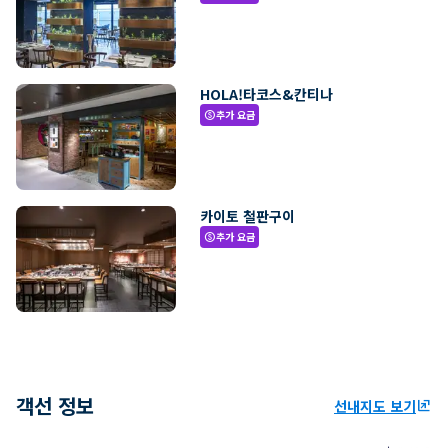
HOLA!타코스&칸티나
추가 요금
paid
카이토 철판구이
추가 요금
paid
객선 정보
선내지도 보기
ungroup