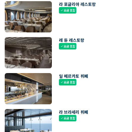
라 포글리아 레스토랑
요금 포함
check
레 듄 레스토랑
요금 포함
check
일 메르카토 뷔페
요금 포함
check
라 브라세리 뷔페
요금 포함
check