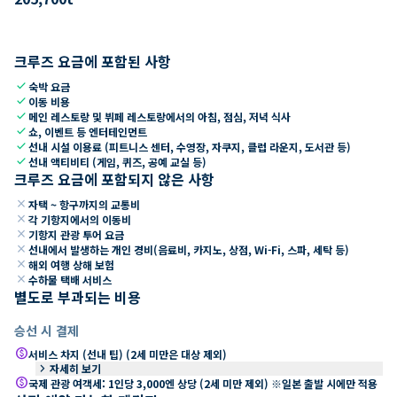
크루즈 요금에 포함된 사항
check
숙박 요금
check
이동 비용
check
메인 레스토랑 및 뷔페 레스토랑에서의 아침, 점심, 저녁 식사
check
쇼, 이벤트 등 엔터테인먼트
check
선내 시설 이용료 (피트니스 센터, 수영장, 자쿠지, 클럽 라운지, 도서관 등)
check
선내 액티비티 (게임, 퀴즈, 공예 교실 등)
크루즈 요금에 포함되지 않은 사항
close
자택 ~ 항구까지의 교통비
close
각 기항지에서의 이동비
close
기항지 관광 투어 요금
close
선내에서 발생하는 개인 경비(음료비, 카지노, 상점, Wi-Fi, 스파, 세탁 등)
close
해외 여행 상해 보험
close
수하물 택배 서비스
별도로 부과되는 비용
승선 시 결제
paid
서비스 차지 (선내 팁) (2세 미만은 대상 제외)
keyboard_arrow_right
자세히 보기
paid
국제 관광 여객세: 1인당 3,000엔 상당 (2세 미만 제외) ※일본 출발 시에만 적용