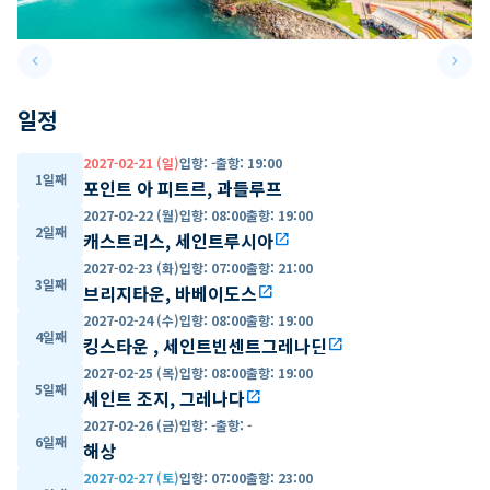
keyboard_arrow_left
keyboard_arrow_right
Previous slide
Next 
일정
2027-02-21 (일)
입항
:
-
출항
:
19:00
1일째
포인트 아 피트르, 과들루프
2027-02-22 (월)
입항
:
08:00
출항
:
19:00
2일째
캐스트리스, 세인트루시아
open_in_new
2027-02-23 (화)
입항
:
07:00
출항
:
21:00
3일째
브리지타운, 바베이도스
open_in_new
2027-02-24 (수)
입항
:
08:00
출항
:
19:00
4일째
킹스타운 , 세인트빈센트그레나딘
open_in_new
2027-02-25 (목)
입항
:
08:00
출항
:
19:00
5일째
세인트 조지, 그레나다
open_in_new
2027-02-26 (금)
입항
:
-
출항
:
-
6일째
해상
2027-02-27 (토)
입항
:
07:00
출항
:
23:00