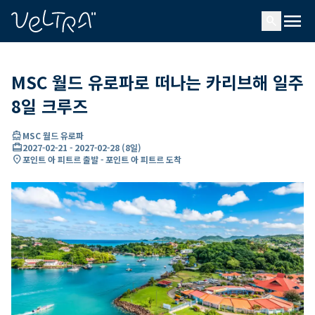
ading...
딩
menu
…
search
MSC 월드 유로파로 떠나는 카리브해 일주
8일 크루즈
directions_boat
MSC 월드 유로파
card_travel
2027-02-21
-
2027-02-28
(
8일
)
location_on
포인트 아 피트르 출발 - 포인트 아 피트르 도착