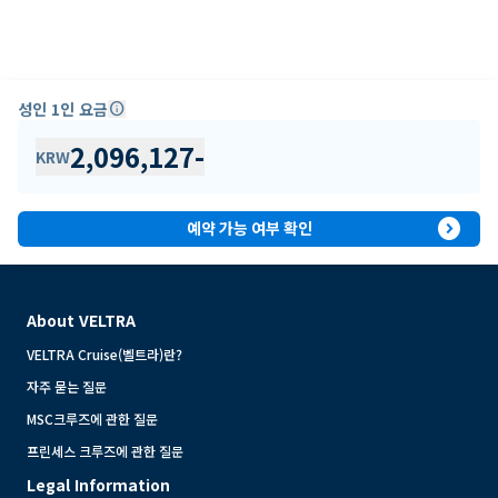
성인 1인 요금
info
2,096,127
-
KRW
expand_circle_right
예약 가능 여부 확인
About VELTRA
VELTRA Cruise(벨트라)란?
자주 묻는 질문
MSC크루즈에 관한 질문
프린세스 크루즈에 관한 질문
Legal Information