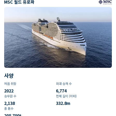
MSC 월드 유로파
사양
처음 취항
최대 승객 수
2022
6,774
승무원 수
전체 길이 (미터)
2,138
332.8
m
총 톤수
205,700
t