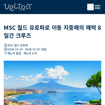
ading...
딩
menu
…
search
MSC 월드 유로파로 이동 지중해의 매력 8
일간 크루즈
directions_boat
MSC 월드 유로파
card_travel
2026-10-18
-
2026-10-25
(
8일
)
location_on
제노아 출발 - 제노아 도착