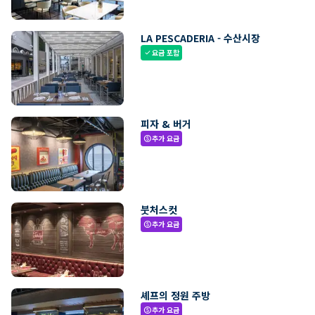
LA PESCADERIA - 수산시장
요금 포함
check
피자 & 버거
추가 요금
paid
붓처스컷
추가 요금
paid
셰프의 정원 주방
추가 요금
paid