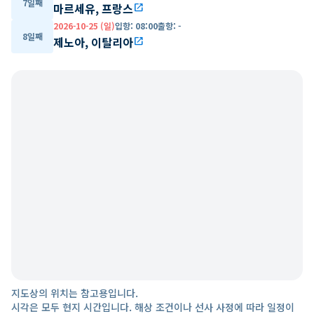
7일째
마르세유, 프랑스
open_in_new
2026-10-25 (일)
입항
:
08:00
출항
:
-
8일째
제노아, 이탈리아
open_in_new
지도상의 위치는 참고용입니다.
시각은 모두 현지 시간입니다. 해상 조건이나 선사 사정에 따라 일정이