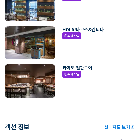
HOLA!타코스&칸티나
추가 요금
paid
카이토 철판구이
추가 요금
paid
객선 정보
선내지도 보기
ungroup