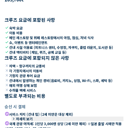
크루즈 요금에 포함된 사항
check
숙박 요금
check
이동 비용
check
메인 레스토랑 및 뷔페 레스토랑에서의 아침, 점심, 저녁 식사
check
쇼, 이벤트 등 엔터테인먼트
check
선내 시설 이용료 (피트니스 센터, 수영장, 자쿠지, 클럽 라운지, 도서관 등)
check
선내 액티비티 (게임, 퀴즈, 공예 교실 등)
크루즈 요금에 포함되지 않은 사항
close
자택 ~ 항구까지의 교통비
close
각 기항지에서의 이동비
close
기항지 관광 투어 요금
close
선내에서 발생하는 개인 경비(음료비, 카지노, 상점, Wi-Fi, 스파, 세탁 등)
close
해외 여행 상해 보험
close
수하물 택배 서비스
별도로 부과되는 비용
승선 시 결제
paid
서비스 차지 (선내 팁) (2세 미만은 대상 제외)
keyboard_arrow_right
자세히 보기
paid
국제 관광 여객세: 1인당 3,000엔 상당 (2세 미만 제외) ※일본 출발 시에만 적용