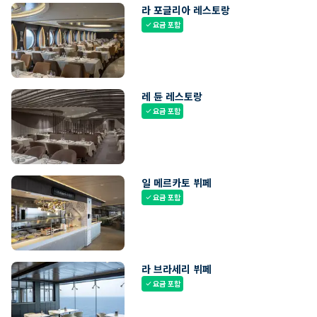
라 포글리아 레스토랑
요금 포함
check
레 듄 레스토랑
요금 포함
check
일 메르카토 뷔페
요금 포함
check
라 브라세리 뷔페
요금 포함
check