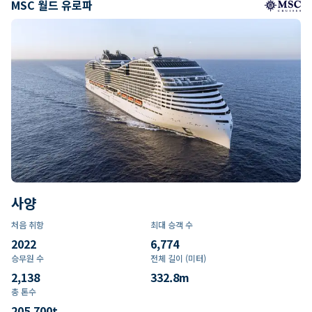
MSC 월드 유로파
사양
처음 취항
최대 승객 수
2022
6,774
승무원 수
전체 길이 (미터)
2,138
332.8
m
총 톤수
205,700
t