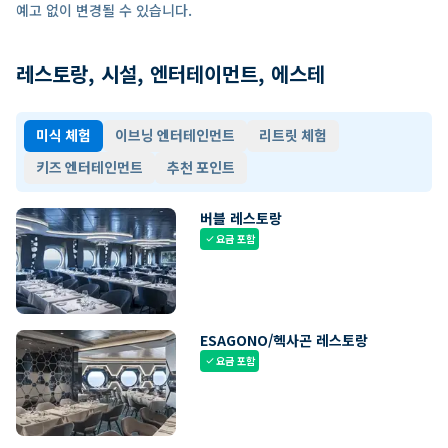
예고 없이 변경될 수 있습니다.
레스토랑, 시설, 엔터테이먼트, 에스테
미식 체험
이브닝 엔터테인먼트
리트릿 체험
키즈 엔터테인먼트
추천 포인트
버블 레스토랑
요금 포함
check
ESAGONO/헥사곤 레스토랑
요금 포함
check