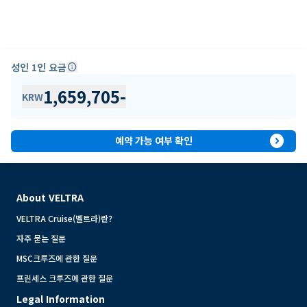
성인 1인 요금
info
1,659,705
-
KRW
expand_circle_right
예약 가능 여부 확인
About VELTRA
VELTRA Cruise(벨트라)란?
자주 묻는 질문
MSC크루즈에 관한 질문
프린세스 크루즈에 관한 질문
Legal Information