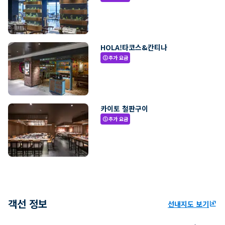
HOLA!타코스&칸티나
추가 요금
paid
카이토 철판구이
추가 요금
paid
객선 정보
선내지도 보기
ungroup