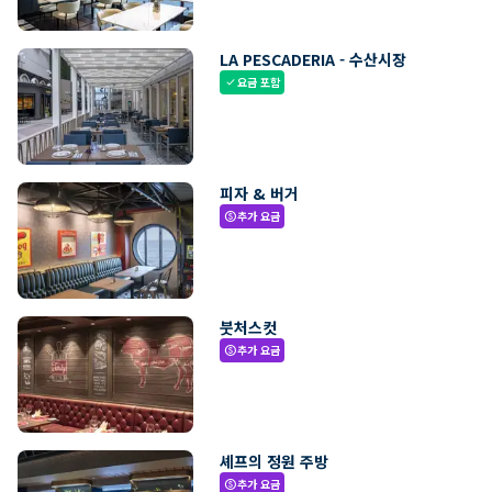
LA PESCADERIA - 수산시장
요금 포함
check
피자 & 버거
추가 요금
paid
붓처스컷
추가 요금
paid
셰프의 정원 주방
추가 요금
paid