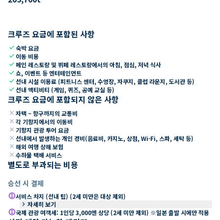
크루즈 요금에 포함된 사항
check
숙박 요금
check
이동 비용
check
메인 레스토랑 및 뷔페 레스토랑에서의 아침, 점심, 저녁 식사
check
쇼, 이벤트 등 엔터테인먼트
check
선내 시설 이용료 (피트니스 센터, 수영장, 자쿠지, 클럽 라운지, 도서관 등)
check
선내 액티비티 (게임, 퀴즈, 공예 교실 등)
크루즈 요금에 포함되지 않은 사항
close
자택 ~ 항구까지의 교통비
close
각 기항지에서의 이동비
close
기항지 관광 투어 요금
close
선내에서 발생하는 개인 경비(음료비, 카지노, 상점, Wi-Fi, 스파, 세탁 등)
close
해외 여행 상해 보험
close
수하물 택배 서비스
별도로 부과되는 비용
승선 시 결제
paid
서비스 차지 (선내 팁) (2세 미만은 대상 제외)
keyboard_arrow_right
자세히 보기
paid
국제 관광 여객세: 1인당 3,000엔 상당 (2세 미만 제외) ※일본 출발 시에만 적용