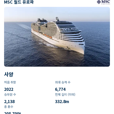
MSC 월드 유로파
사양
처음 취항
최대 승객 수
2022
6,774
승무원 수
전체 길이 (미터)
2,138
332.8
m
총 톤수
205,700
t