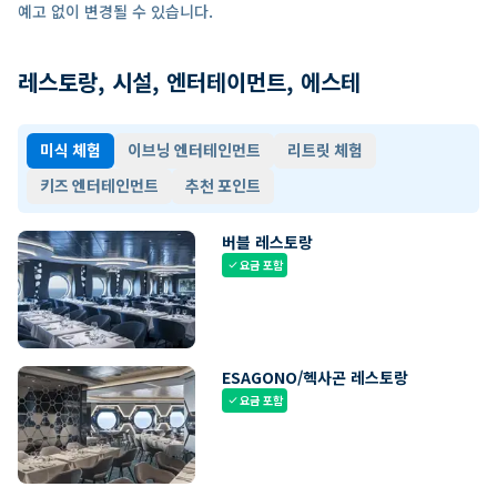
예고 없이 변경될 수 있습니다.
레스토랑, 시설, 엔터테이먼트, 에스테
미식 체험
이브닝 엔터테인먼트
리트릿 체험
키즈 엔터테인먼트
추천 포인트
버블 레스토랑
요금 포함
check
ESAGONO/헥사곤 레스토랑
요금 포함
check