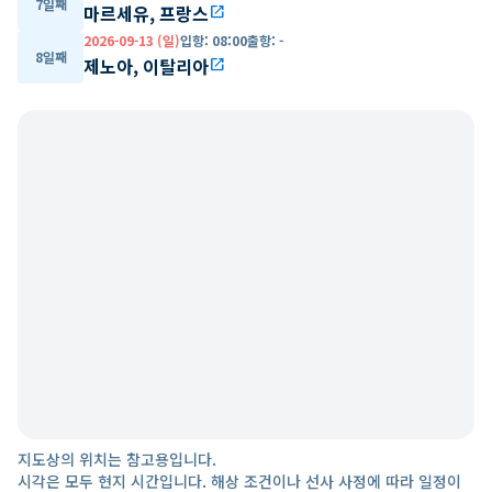
7일째
마르세유, 프랑스
open_in_new
2026-09-13 (일)
입항
:
08:00
출항
:
-
8일째
제노아, 이탈리아
open_in_new
지도상의 위치는 참고용입니다.
시각은 모두 현지 시간입니다. 해상 조건이나 선사 사정에 따라 일정이