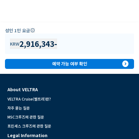
성인 1인 요금
info
2,916,343
-
KRW
expand_circle_right
예약 가능 여부 확인
About VELTRA
VELTRA Cruise(벨트라)란?
자주 묻는 질문
MSC크루즈에 관한 질문
프린세스 크루즈에 관한 질문
Legal Information