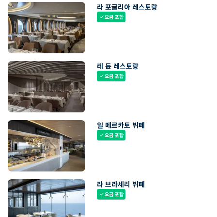
라 포글리아 레스토랑
요금 포함
check
레 듄 레스토랑
요금 포함
check
일 메르카토 뷔페
요금 포함
check
라 브라세리 뷔페
요금 포함
check