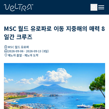
ading...
딩
menu
…
search
MSC 월드 유로파로 이동 지중해의 매력 8
일간 크루즈
directions_boat
MSC 월드 유로파
card_travel
2026-09-06
-
2026-09-13
(
8일
)
location_on
제노아 출발 - 제노아 도착