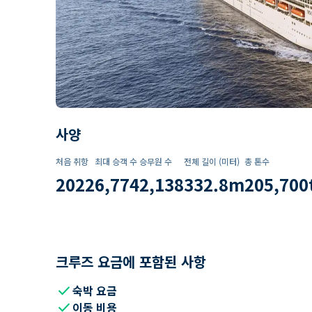
사양
처음 취항
최대 승객 수
승무원 수
전체 길이 (미터)
총 톤수
2022
6,774
2,138
332.8
m
205,700
크루즈 요금에 포함된 사항
check
숙박 요금
check
이동 비용