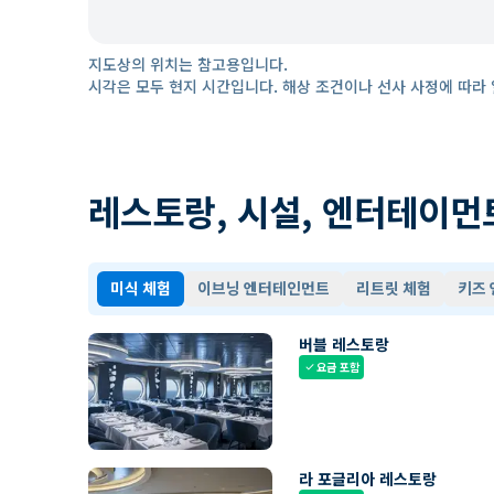
지도상의 위치는 참고용입니다.
시각은 모두 현지 시간입니다. 해상 조건이나 선사 사정에 따라 
레스토랑, 시설, 엔터테이먼
미식 체험
이브닝 엔터테인먼트
리트릿 체험
키즈
버블 레스토랑
요금 포함
check
라 포글리아 레스토랑