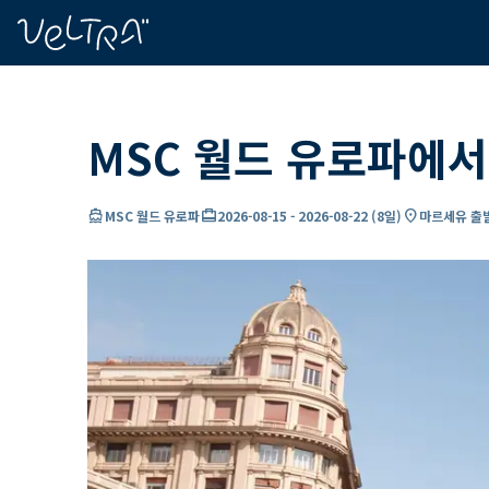
ading...
딩
…
MSC 월드 유로파에
directions_boat
card_travel
location_on
MSC 월드 유로파
2026-08-15
-
2026-08-22
(
8일
)
마르세유 출발