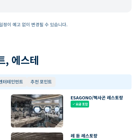
일정이 예고 없이 변경될 수 있습니다.
트, 에스테
 엔터테인먼트
추천 포인트
ESAGONO/헥사곤 레스토랑
요금 포함
check
레 듄 레스토랑