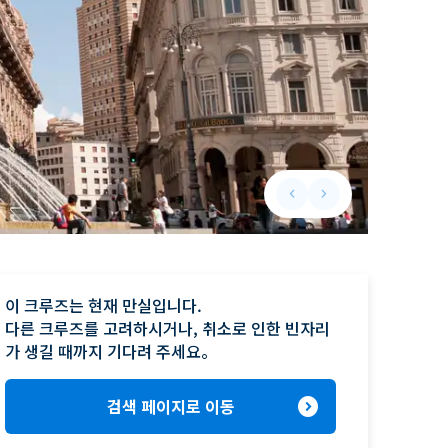
keyboard_arrow_left
keyboard_arrow_right
Previous slide
Next slide
이 크루즈는 현재 만실입니다.

다른 크루즈를 고려하시거나, 취소로 인한 빈자리
가 생길 때까지 기다려 주세요。
expand_circle_right
검색 페이지로 이동