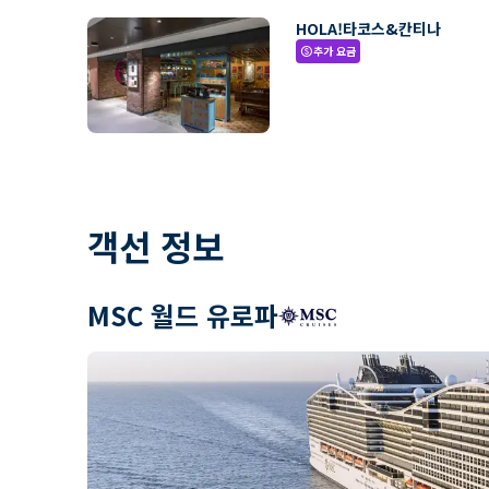
HOLA!타코스&칸티나
추가 요금
paid
객선 정보
MSC 월드 유로파