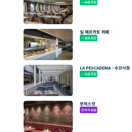
요금 포함
check
일 메르카토 뷔페
요금 포함
check
LA PESCADERIA - 수산시장
요금 포함
check
붓처스컷
추가 요금
paid