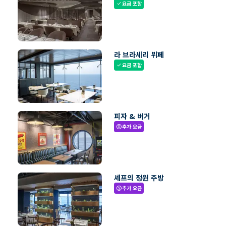
요금 포함
check
라 브라세리 뷔페
요금 포함
check
피자 & 버거
추가 요금
paid
셰프의 정원 주방
추가 요금
paid