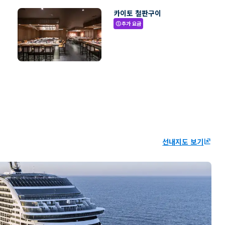
카이토 철판구이
추가 요금
paid
선내지도 보기
ungroup