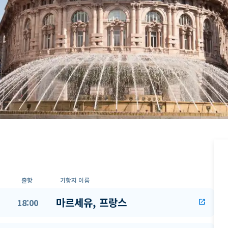
출항
기항지 이름
마르세유, 프랑스
18:00
open_in_new