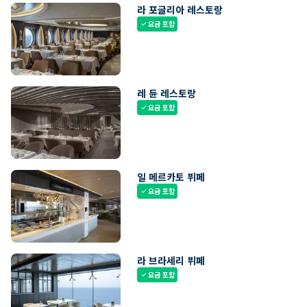
라 포글리아 레스토랑
요금 포함
check
레 듄 레스토랑
요금 포함
check
일 메르카토 뷔페
요금 포함
check
라 브라세리 뷔페
요금 포함
check