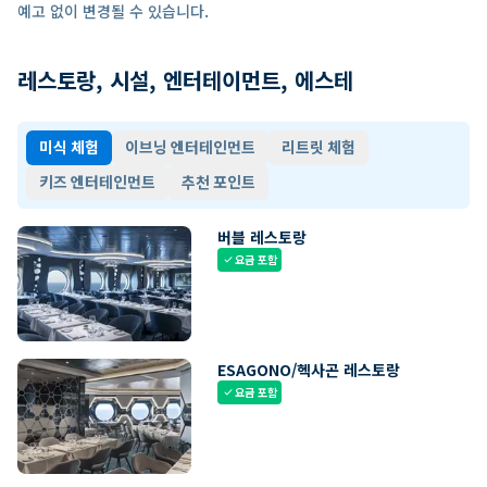
예고 없이 변경될 수 있습니다.
레스토랑, 시설, 엔터테이먼트, 에스테
미식 체험
이브닝 엔터테인먼트
리트릿 체험
키즈 엔터테인먼트
추천 포인트
버블 레스토랑
요금 포함
check
ESAGONO/헥사곤 레스토랑
요금 포함
check