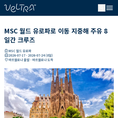
ading...
딩
menu
…
search
MSC 월드 유로파로 이동 지중해 주유 8
일간 크루즈
directions_boat
MSC 월드 유로파
card_travel
2026-07-17
-
2026-07-24
(
8일
)
location_on
바르셀로나 출발 - 바르셀로나 도착