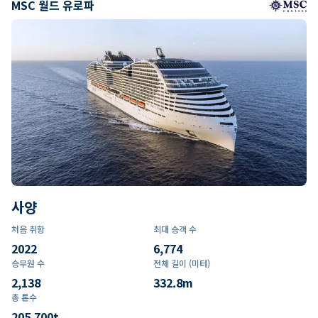
MSC 월드 유로파
사양
처음 취항
최대 승객 수
2022
6,774
승무원 수
전체 길이 (미터)
2,138
332.8
m
총 톤수
205,700
t