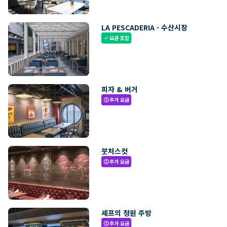
LA PESCADERIA - 수산시장
요금 포함
check
피자 & 버거
추가 요금
paid
붓처스컷
추가 요금
paid
셰프의 정원 주방
추가 요금
paid