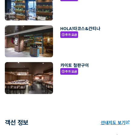
HOLA!타코스&칸티나
추가 요금
paid
카이토 철판구이
추가 요금
paid
객선 정보
선내지도 보기
ungroup