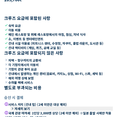
크루즈 요금에 포함된 사항
check
숙박 요금
check
이동 비용
check
메인 레스토랑 및 뷔페 레스토랑에서의 아침, 점심, 저녁 식사
check
쇼, 이벤트 등 엔터테인먼트
check
선내 시설 이용료 (피트니스 센터, 수영장, 자쿠지, 클럽 라운지, 도서관 등)
check
선내 액티비티 (게임, 퀴즈, 공예 교실 등)
크루즈 요금에 포함되지 않은 사항
close
자택 ~ 항구까지의 교통비
close
각 기항지에서의 이동비
close
기항지 관광 투어 요금
close
선내에서 발생하는 개인 경비(음료비, 카지노, 상점, Wi-Fi, 스파, 세탁 등)
close
해외 여행 상해 보험
close
수하물 택배 서비스
별도로 부과되는 비용
승선 시 결제
paid
서비스 차지 (선내 팁) (2세 미만은 대상 제외)
keyboard_arrow_right
자세히 보기
paid
국제 관광 여객세: 1인당 3,000엔 상당 (2세 미만 제외) ※일본 출발 시에만 적용