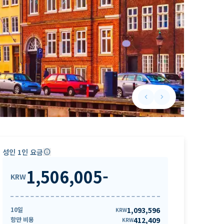
keyboard_arrow_left
keyboard_arrow_right
Previous slide
Next slide
성인 1인 요금
info
1,506,005
-
KRW
10일
1,093,596
KRW
항만 비용
412,409
KRW