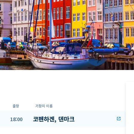
출항
기항지 이름
코펜하겐, 덴마크
18:00
open_in_new