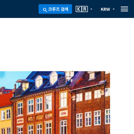
menu
🇰🇷
크루즈 검색
KRW
arrow_drop_down
arrow_drop_down
search