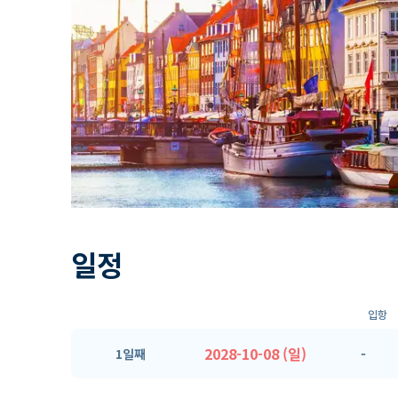
일정
입항
2028-10-08 (일)
-
1일째