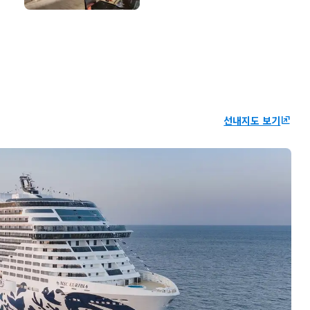
선내지도 보기
ungroup