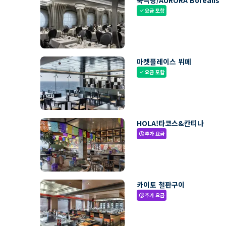
북극광/AURORA Borealis
요금 포함
check
마켓플레이스 뷔페
요금 포함
check
HOLA!타코스&칸티나
추가 요금
paid
카이토 철판구이
추가 요금
paid