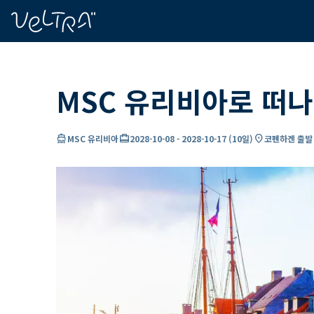
ading...
딩
…
MSC 유리비아로 떠나
directions_boat
card_travel
location_on
MSC 유리비아
2028-10-08
-
2028-10-17
(
10일
)
코펜하겐 출발 