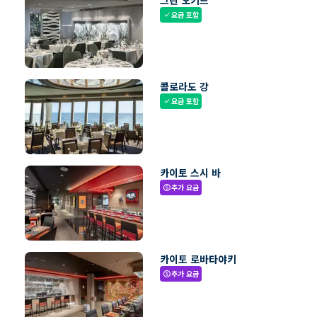
그린 오키드
요금 포함
check
콜로라도 강
요금 포함
check
카이토 스시 바
추가 요금
paid
카이토 로바타야키
추가 요금
paid