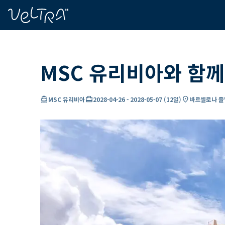
ading...
딩
…
MSC 유리비아와 함께
directions_boat
card_travel
location_on
MSC 유리비아
2028-04-26
-
2028-05-07
(
12일
)
바르셀로나 출발