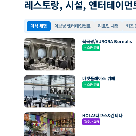
레스토랑, 시설, 엔터테이먼
미식 체험
이브닝 엔터테인먼트
리트릿 체험
키즈
북극광/AURORA Borealis
요금 포함
check
마켓플레이스 뷔페
요금 포함
check
HOLA!타코스&칸티나
추가 요금
paid