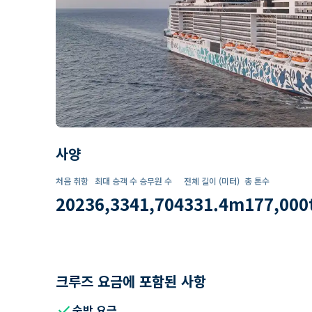
사양
처음 취항
최대 승객 수
승무원 수
전체 길이 (미터)
총 톤수
2023
6,334
1,704
331.4
m
177,000
크루즈 요금에 포함된 사항
check
숙박 요금