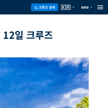
menu
🇰🇷
크루즈 검색
KRW
arrow_drop_down
arrow_drop_down
search
 12일 크루즈