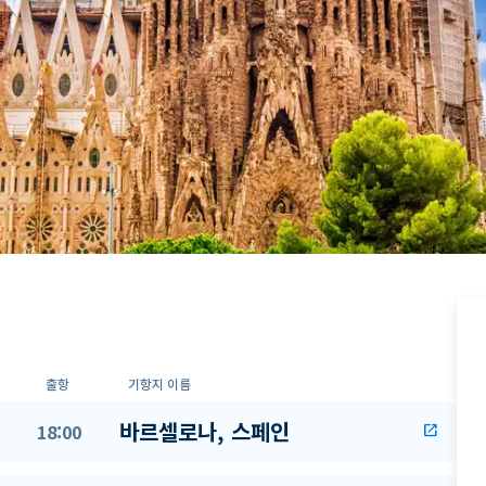
출항
기항지 이름
바르셀로나, 스페인
18:00
open_in_new