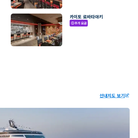
카이토 로바타야키
추가 요금
paid
선내지도 보기
ungroup