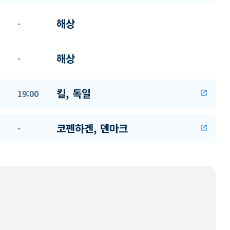
해상
-
해상
-
킬, 독일
19:00
open_in_new
코펜하겐, 덴마크
-
open_in_new