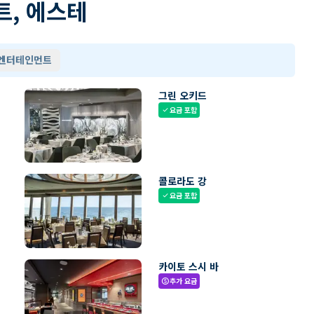
트, 에스테
 엔터테인먼트
그린 오키드
요금 포함
check
콜로라도 강
요금 포함
check
카이토 스시 바
추가 요금
paid