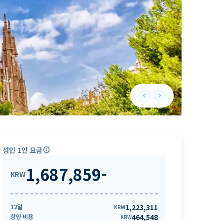
keyboard_arrow_left
keyboard_arrow_right
Previous slide
Next slide
성인 1인 요금
info
1,687,859
-
KRW
12일
1,223,311
KRW
항만 비용
464,548
KRW