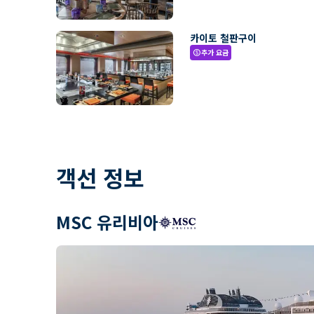
카이토 철판구이
추가 요금
paid
객선 정보
MSC 유리비아