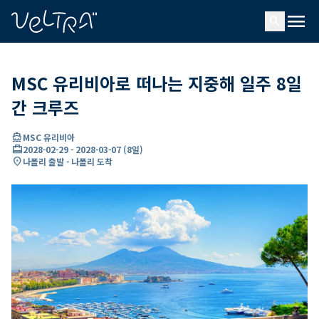
ading...
딩
menu
…
search
MSC 유리비아로 떠나는 지중해 일주 8일
간 크루즈
directions_boat
MSC 유리비아
card_travel
2028-02-29
-
2028-03-07
(
8일
)
location_on
나폴리 출발 - 나폴리 도착