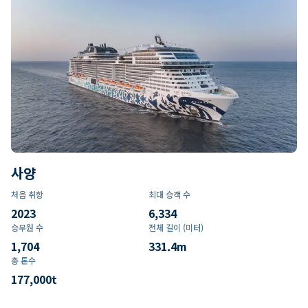
사양
처음 취항
최대 승객 수
2023
6,334
승무원 수
전체 길이 (미터)
1,704
331.4
m
총 톤수
177,000
t