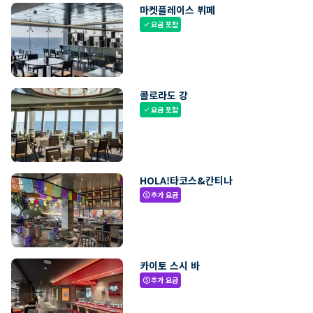
마켓플레이스 뷔페
요금 포함
check
콜로라도 강
요금 포함
check
HOLA!타코스&칸티나
추가 요금
paid
카이토 스시 바
추가 요금
paid