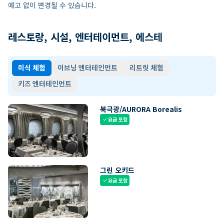
예고 없이 변경될 수 있습니다.
레스토랑, 시설, 엔터테이먼트, 에스테
미식 체험
이브닝 엔터테인먼트
리트릿 체험
키즈 엔터테인먼트
북극광/AURORA Borealis
요금 포함
check
그린 오키드
요금 포함
check