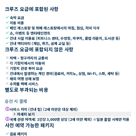
크루즈 요금에 포함된 사항
check
숙박 요금
check
이동 비용
check
메인 레스토랑 및 뷔페 레스토랑에서의 아침, 점심, 저녁 식사
check
쇼, 이벤트 등 엔터테인먼트
check
선내 시설 이용료 (피트니스 센터, 수영장, 자쿠지, 클럽 라운지, 도서관 등)
check
선내 액티비티 (게임, 퀴즈, 공예 교실 등)
크루즈 요금에 포함되지 않은 사항
close
자택 ~ 항구까지의 교통비
close
각 기항지에서의 이동비
close
기항지 관광 투어 요금
close
선내에서 발생하는 개인 경비(음료비, 카지노, 상점, Wi-Fi, 스파, 세탁 등)
close
해외 여행 상해 보험
close
수하물 택배 서비스
별도로 부과되는 비용
승선 시 결제
paid
서비스 차지 (선내 팁) (2세 미만은 대상 제외)
keyboard_arrow_right
자세히 보기
paid
국제 관광 여객세: 1인당 3,000엔 상당 (2세 미만 제외) ※일본 출발 시에만 적용
사전 예약 가능한 패키지
check
음료 패키지