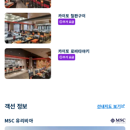
카이토 철판구이
추가 요금
paid
카이토 로바타야키
추가 요금
paid
객선 정보
선내지도 보기
ungroup
MSC 유리비아