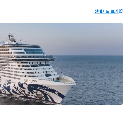
선내지도 보기
ungroup