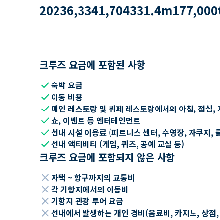
2023
6,334
1,704
331.4
m
177,000
크루즈 요금에 포함된 사항
check
숙박 요금
check
이동 비용
check
메인 레스토랑 및 뷔페 레스토랑에서의 아침, 점심, 
check
쇼, 이벤트 등 엔터테인먼트
check
선내 시설 이용료 (피트니스 센터, 수영장, 자쿠지, 
check
선내 액티비티 (게임, 퀴즈, 공예 교실 등)
크루즈 요금에 포함되지 않은 사항
close
자택 ~ 항구까지의 교통비
close
각 기항지에서의 이동비
close
기항지 관광 투어 요금
close
선내에서 발생하는 개인 경비(음료비, 카지노, 상점, Wi