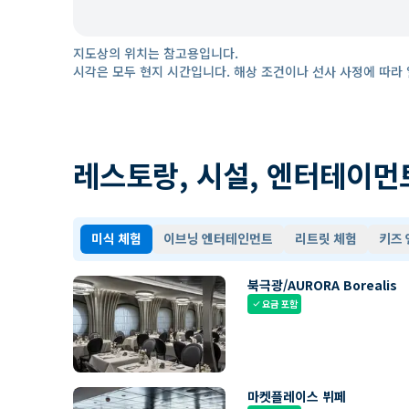
지도상의 위치는 참고용입니다.
시각은 모두 현지 시간입니다. 해상 조건이나 선사 사정에 따라 
레스토랑, 시설, 엔터테이먼
미식 체험
이브닝 엔터테인먼트
리트릿 체험
키즈
북극광/AURORA Borealis
요금 포함
check
마켓플레이스 뷔페