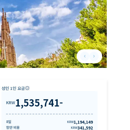
keyboard_arrow_left
keyboard_arrow_right
Previous slide
Next slide
성인 1인 요금
info
1,535,741
-
KRW
8일
1,194,149
KRW
항만 비용
341,592
KRW