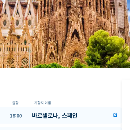
출항
기항지 이름
바르셀로나, 스페인
18:00
open_in_new