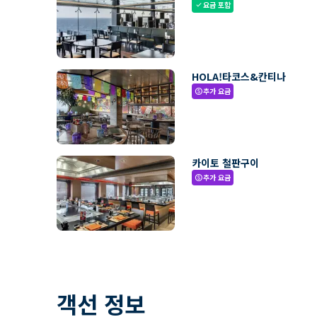
요금 포함
check
HOLA!타코스&칸티나
추가 요금
paid
카이토 철판구이
추가 요금
paid
객선 정보