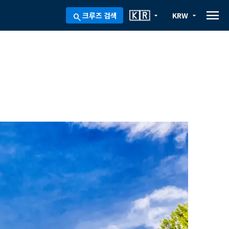
menu
🇰🇷
크루즈 검색
KRW
arrow_drop_down
arrow_drop_down
search