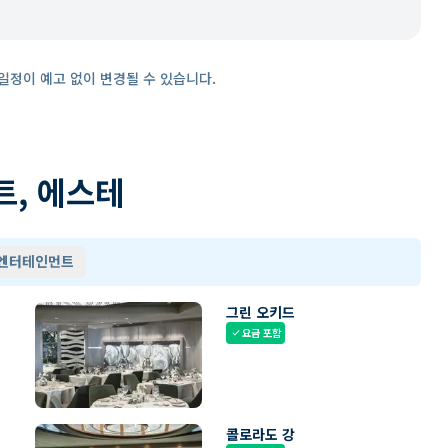
일정이 예고 없이 변경될 수 있습니다.
트, 에스테
 엔터테인먼트
그린 오키드
요금 포함
check
콜로라도 강