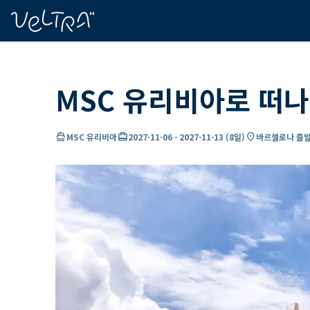
ading...
딩
…
MSC 유리비아로 떠나
directions_boat
card_travel
location_on
MSC 유리비아
2027-11-06
-
2027-11-13
(
8일
)
바르셀로나 출발