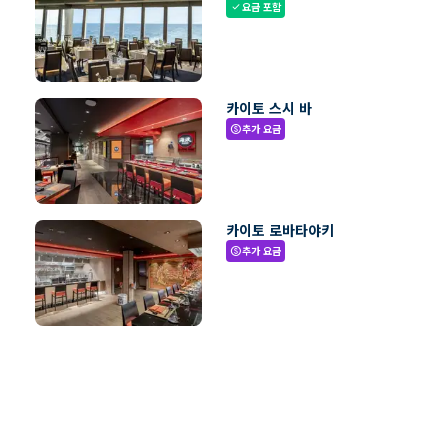
요금 포함
check
카이토 스시 바
추가 요금
paid
카이토 로바타야키
추가 요금
paid