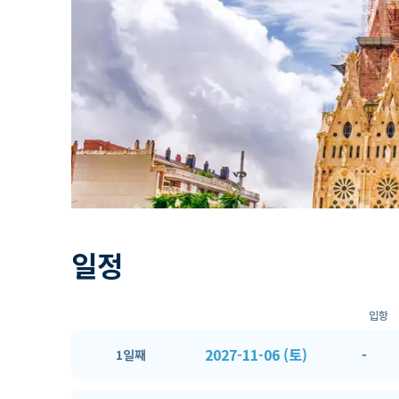
일정
입항
2027-11-06 (토)
-
1일째