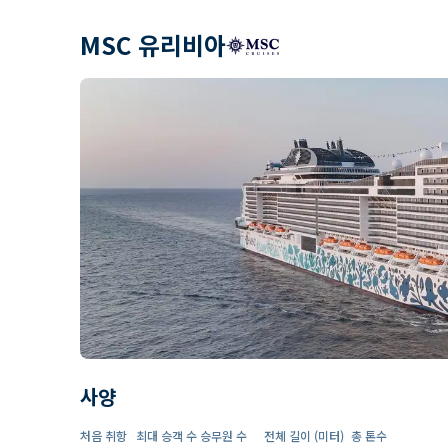
MSC 유리비아
사양
처음 취항
최대 승객 수
승무원 수
전체 길이 (미터)
총 톤수