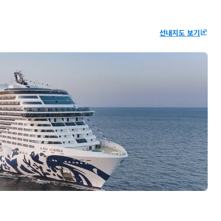
선내지도 보기
ungroup