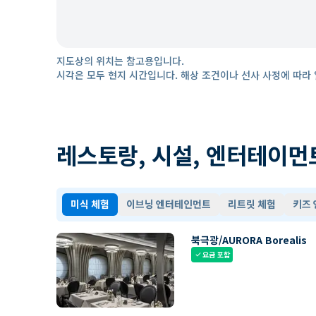
지도상의 위치는 참고용입니다.
시각은 모두 현지 시간입니다. 해상 조건이나 선사 사정에 따라 
레스토랑, 시설, 엔터테이먼
미식 체험
이브닝 엔터테인먼트
리트릿 체험
키즈
북극광/AURORA Borealis
요금 포함
check