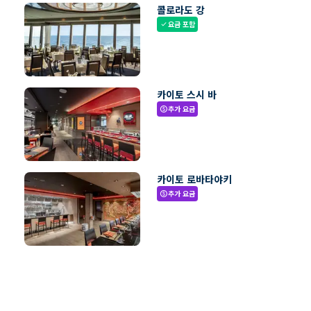
콜로라도 강
요금 포함
check
카이토 스시 바
추가 요금
paid
카이토 로바타야키
추가 요금
paid