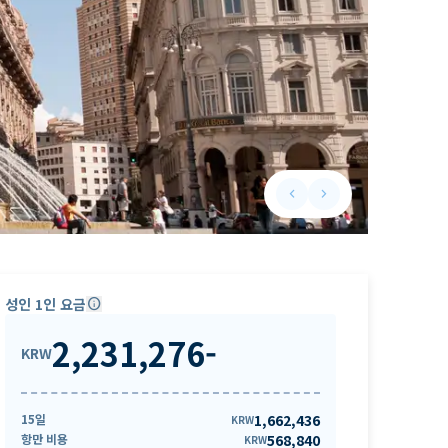
keyboard_arrow_left
keyboard_arrow_right
Previous slide
Next slide
성인 1인 요금
info
2,231,276
-
KRW
15일
1,662,436
KRW
항만 비용
568,840
KRW