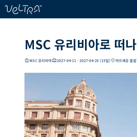
ading...
딩
…
MSC 유리비아로 떠나
directions_boat
card_travel
location_on
MSC 유리비아
2027-04-11
-
2027-04-25
(
15일
)
마르세유 출발 