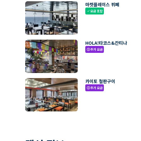
마켓플레이스 뷔페
요금 포함
check
HOLA!타코스&칸티나
추가 요금
paid
카이토 철판구이
추가 요금
paid