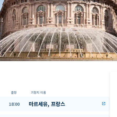
출항
기항지 이름
마르세유, 프랑스
18:00
open_in_new