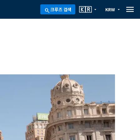
menu
🇰🇷
크루즈 검색
KRW
arrow_drop_down
arrow_drop_down
search