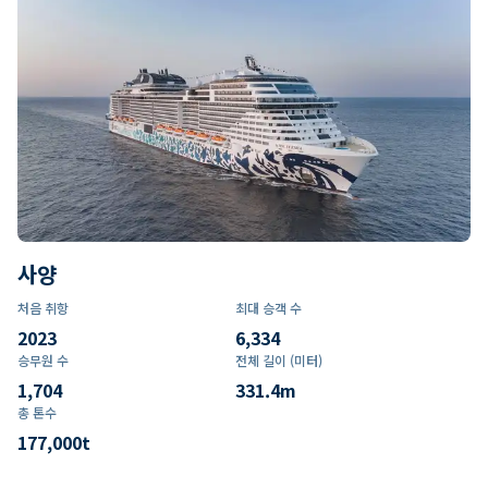
사양
처음 취항
최대 승객 수
2023
6,334
승무원 수
전체 길이 (미터)
1,704
331.4
m
총 톤수
177,000
t