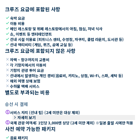
크루즈 요금에 포함된 사항
check
숙박 요금
check
이동 비용
check
메인 레스토랑 및 뷔페 레스토랑에서의 아침, 점심, 저녁 식사
check
쇼, 이벤트 등 엔터테인먼트
check
선내 시설 이용료 (피트니스 센터, 수영장, 자쿠지, 클럽 라운지, 도서관 등)
check
선내 액티비티 (게임, 퀴즈, 공예 교실 등)
크루즈 요금에 포함되지 않은 사항
close
자택 ~ 항구까지의 교통비
close
각 기항지에서의 이동비
close
기항지 관광 투어 요금
close
선내에서 발생하는 개인 경비(음료비, 카지노, 상점, Wi-Fi, 스파, 세탁 등)
close
해외 여행 상해 보험
close
수하물 택배 서비스
별도로 부과되는 비용
승선 시 결제
paid
서비스 차지 (선내 팁) (2세 미만은 대상 제외)
keyboard_arrow_right
자세히 보기
paid
국제 관광 여객세: 1인당 3,000엔 상당 (2세 미만 제외) ※일본 출발 시에만 적용
사전 예약 가능한 패키지
check
음료 패키지