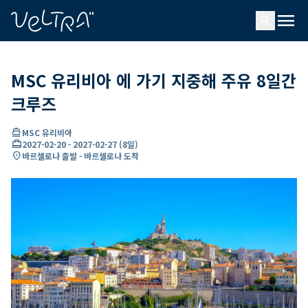
ading...
딩
menu
…
search
MSC 유리비아 에 가기 지중해 주유 8일간
크루즈
directions_boat
MSC 유리비아
card_travel
2027-02-20
-
2027-02-27
(
8일
)
location_on
바르셀로나 출발 - 바르셀로나 도착