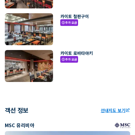
카이토 철판구이
추가 요금
paid
카이토 로바타야키
추가 요금
paid
객선 정보
선내지도 보기
ungroup
MSC 유리비아