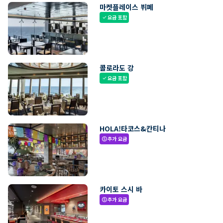
마켓플레이스 뷔페
요금 포함
check
콜로라도 강
요금 포함
check
HOLA!타코스&칸티나
추가 요금
paid
카이토 스시 바
추가 요금
paid