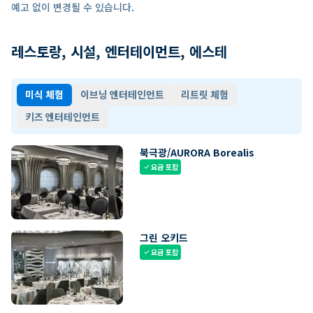
예고 없이 변경될 수 있습니다.
레스토랑, 시설, 엔터테이먼트, 에스테
미식 체험
이브닝 엔터테인먼트
리트릿 체험
키즈 엔터테인먼트
북극광/AURORA Borealis
요금 포함
check
그린 오키드
요금 포함
check