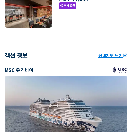
추가 요금
paid
객선 정보
선내지도 보기
ungroup
MSC 유리비아