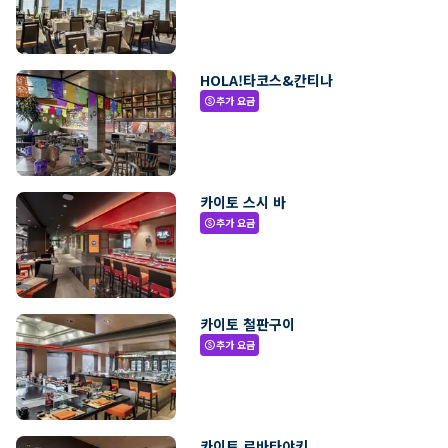
HOLA!타코스&칸티나
추가 요금
paid
카이토 스시 바
추가 요금
paid
카이토 철판구이
추가 요금
paid
카이토 로바타야키