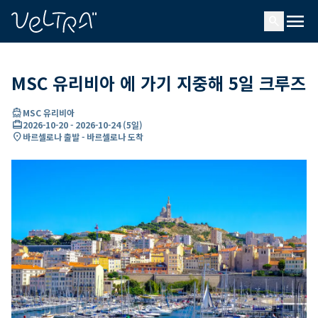
ading...
딩
menu
…
search
MSC 유리비아 에 가기 지중해 5일 크루즈
directions_boat
MSC 유리비아
card_travel
2026-10-20
-
2026-10-24
(
5일
)
location_on
바르셀로나 출발 - 바르셀로나 도착