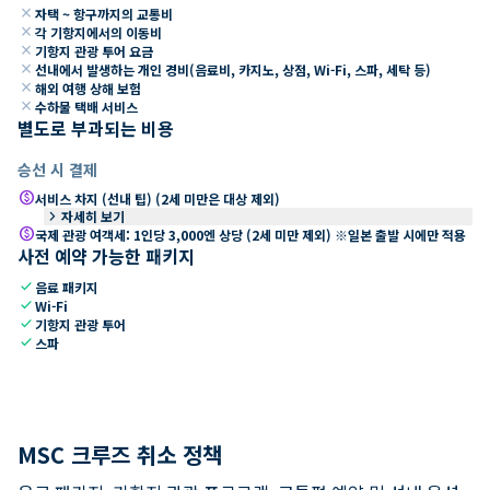
close
자택 ~ 항구까지의 교통비
close
각 기항지에서의 이동비
close
기항지 관광 투어 요금
close
선내에서 발생하는 개인 경비(음료비, 카지노, 상점, Wi-Fi, 스파, 세탁 등)
close
해외 여행 상해 보험
close
수하물 택배 서비스
별도로 부과되는 비용
승선 시 결제
paid
서비스 차지 (선내 팁) (2세 미만은 대상 제외)
keyboard_arrow_right
자세히 보기
paid
국제 관광 여객세: 1인당 3,000엔 상당 (2세 미만 제외) ※일본 출발 시에만 적용
사전 예약 가능한 패키지
check
음료 패키지
check
Wi-Fi
check
기항지 관광 투어
check
스파
MSC 크루즈 취소 정책