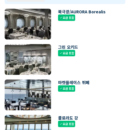
북극광/AURORA Borealis
요금 포함
check
그린 오키드
요금 포함
check
마켓플레이스 뷔페
요금 포함
check
콜로라도 강
요금 포함
check