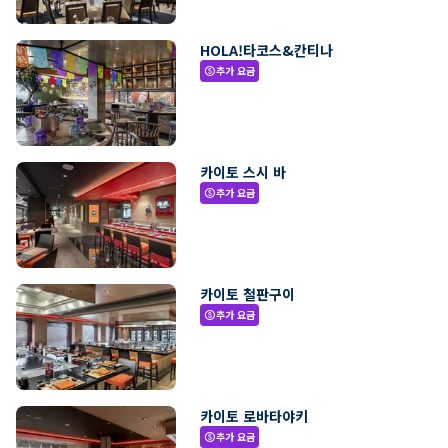
HOLA!타코스&칸티나
추가 요금
paid
카이토 스시 바
추가 요금
paid
카이토 철판구이
추가 요금
paid
카이토 로바타야키
추가 요금
paid