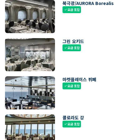
북극광/AURORA Borealis
요금 포함
check
그린 오키드
요금 포함
check
마켓플레이스 뷔페
요금 포함
check
콜로라도 강
요금 포함
check