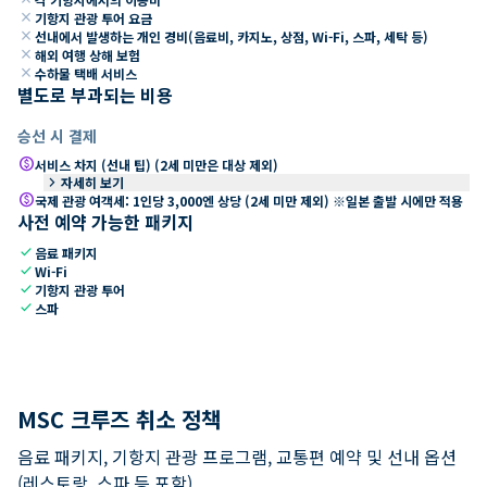
close
기항지 관광 투어 요금
close
선내에서 발생하는 개인 경비(음료비, 카지노, 상점, Wi-Fi, 스파, 세탁 등)
close
해외 여행 상해 보험
close
수하물 택배 서비스
별도로 부과되는 비용
승선 시 결제
paid
서비스 차지 (선내 팁) (2세 미만은 대상 제외)
keyboard_arrow_right
자세히 보기
paid
국제 관광 여객세: 1인당 3,000엔 상당 (2세 미만 제외) ※일본 출발 시에만 적용
사전 예약 가능한 패키지
check
음료 패키지
check
Wi-Fi
check
기항지 관광 투어
check
스파
MSC 크루즈 취소 정책
음료 패키지, 기항지 관광 프로그램, 교통편 예약 및 선내 옵션
(레스토랑, 스파 등 포함).