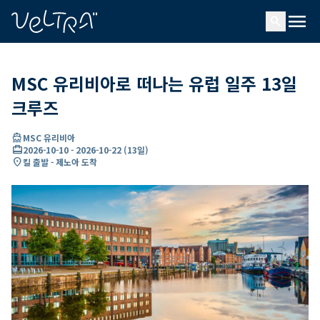
ading...
딩
menu
…
search
MSC 유리비아로 떠나는 유럽 일주 13일
크루즈
directions_boat
MSC 유리비아
card_travel
2026-10-10
-
2026-10-22
(
13일
)
location_on
킬 출발 - 제노아 도착