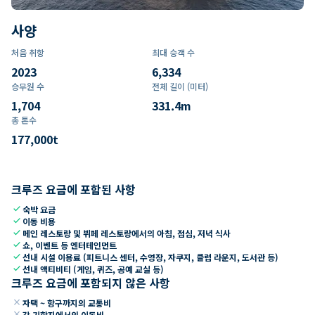
사양
처음 취항
최대 승객 수
2023
6,334
승무원 수
전체 길이 (미터)
1,704
331.4
m
총 톤수
177,000
t
크루즈 요금에 포함된 사항
check
숙박 요금
check
이동 비용
check
메인 레스토랑 및 뷔페 레스토랑에서의 아침, 점심, 저녁 식사
check
쇼, 이벤트 등 엔터테인먼트
check
선내 시설 이용료 (피트니스 센터, 수영장, 자쿠지, 클럽 라운지, 도서관 등)
check
선내 액티비티 (게임, 퀴즈, 공예 교실 등)
크루즈 요금에 포함되지 않은 사항
close
자택 ~ 항구까지의 교통비
close
각 기항지에서의 이동비