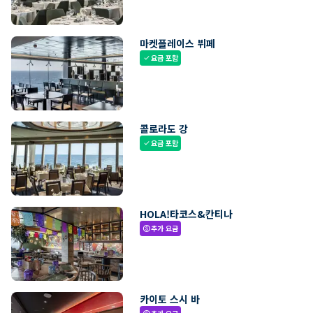
마켓플레이스 뷔페
요금 포함
check
콜로라도 강
요금 포함
check
HOLA!타코스&칸티나
추가 요금
paid
카이토 스시 바