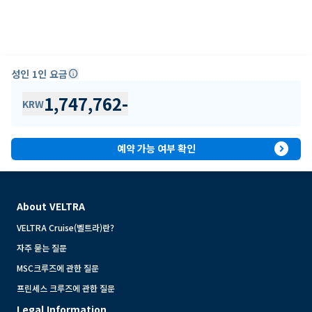
성인 1인 요금
info
1,747,762
-
KRW
expand_circle_right
예약 가능 여부 확인
About VELTRA
VELTRA Cruise(벨트라)란?
자주 묻는 질문
MSC크루즈에 관한 질문
프린세스 크루즈에 관한 질문
Legal Information