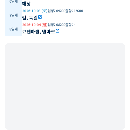
6일째
해상
2026-10-03 (토)
입항
:
09:00
출항
:
19:00
7일째
킬, 독일
open_in_new
2026-10-04 (일)
입항
:
08:00
출항
:
-
8일째
코펜하겐, 덴마크
open_in_new