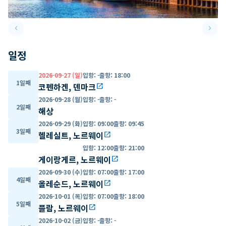
keyboard_arrow_left
keyboard_arrow_right
Previous slide
Next 
일정
2026-09-27 (일)
입항
:
-
출항
:
18:00
1일째
코펜하겐, 덴마크
open_in_new
2026-09-28 (월)
입항
:
-
출항
:
-
2일째
해상
2026-09-29 (화)
입항
:
09:00
출항
:
09:45
3일째
헬레실트, 노르웨이
open_in_new
입항
:
12:00
출항
:
21:00
게이랑게르, 노르웨이
open_in_new
2026-09-30 (수)
입항
:
07:00
출항
:
17:00
4일째
올레순드, 노르웨이
open_in_new
2026-10-01 (목)
입항
:
07:00
출항
:
18:00
5일째
플람, 노르웨이
open_in_new
2026-10-02 (금)
입항
:
-
출항
:
-