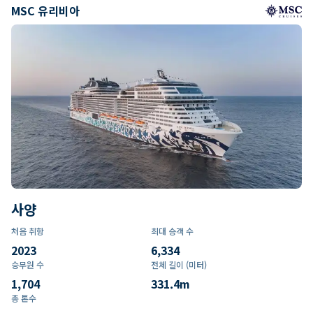
MSC 유리비아
사양
처음 취항
최대 승객 수
2023
6,334
승무원 수
전체 길이 (미터)
1,704
331.4
m
총 톤수