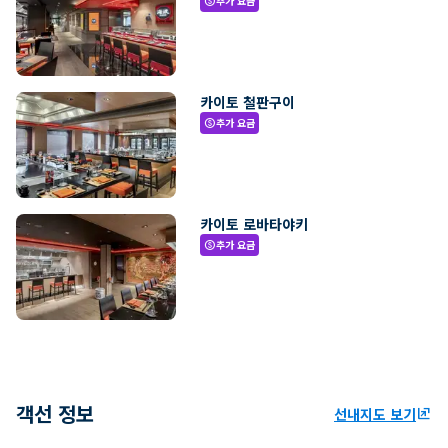
추가 요금
paid
카이토 철판구이
추가 요금
paid
카이토 로바타야키
추가 요금
paid
객선 정보
선내지도 보기
ungroup