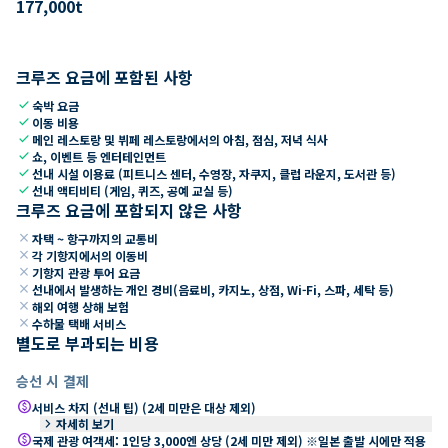
177,000
t
크루즈 요금에 포함된 사항
check
숙박 요금
check
이동 비용
check
메인 레스토랑 및 뷔페 레스토랑에서의 아침, 점심, 저녁 식사
check
쇼, 이벤트 등 엔터테인먼트
check
선내 시설 이용료 (피트니스 센터, 수영장, 자쿠지, 클럽 라운지, 도서관 등)
check
선내 액티비티 (게임, 퀴즈, 공예 교실 등)
크루즈 요금에 포함되지 않은 사항
close
자택 ~ 항구까지의 교통비
close
각 기항지에서의 이동비
close
기항지 관광 투어 요금
close
선내에서 발생하는 개인 경비(음료비, 카지노, 상점, Wi-Fi, 스파, 세탁 등)
close
해외 여행 상해 보험
close
수하물 택배 서비스
별도로 부과되는 비용
승선 시 결제
paid
서비스 차지 (선내 팁) (2세 미만은 대상 제외)
keyboard_arrow_right
자세히 보기
paid
국제 관광 여객세: 1인당 3,000엔 상당 (2세 미만 제외) ※일본 출발 시에만 적용