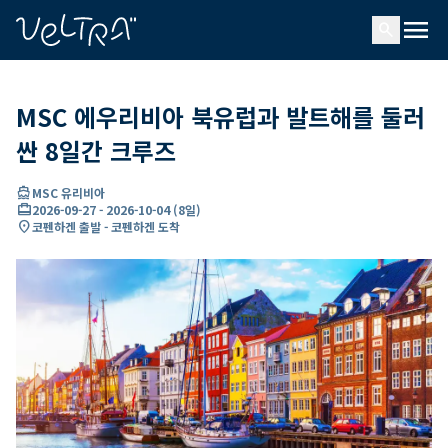
ading...
딩
menu
…
search
MSC 에우리비아 북유럽과 발트해를 둘러
싼 8일간 크루즈
directions_boat
MSC 유리비아
card_travel
2026-09-27
-
2026-10-04
(
8일
)
location_on
코펜하겐 출발 - 코펜하겐 도착