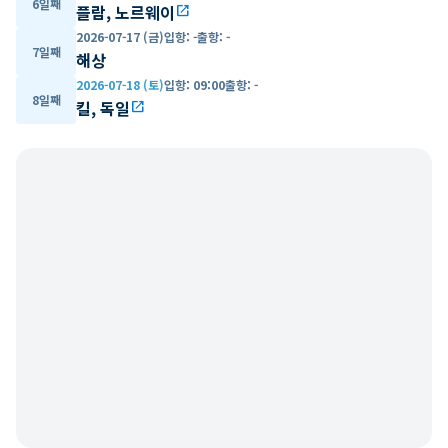
6일째
플람, 노르웨이
open_in_new
2026-07-17 (금)
입항
:
-
출항
:
-
7일째
해상
2026-07-18 (토)
입항
:
09:00
출항
:
-
8일째
킬, 독일
open_in_new