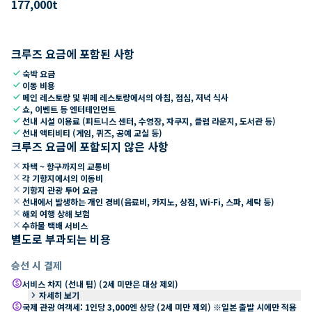
177,000
t
크루즈 요금에 포함된 사항
check
숙박 요금
check
이동 비용
check
메인 레스토랑 및 뷔페 레스토랑에서의 아침, 점심, 저녁 식사
check
쇼, 이벤트 등 엔터테인먼트
check
선내 시설 이용료 (피트니스 센터, 수영장, 자쿠지, 클럽 라운지, 도서관 등)
check
선내 액티비티 (게임, 퀴즈, 공예 교실 등)
크루즈 요금에 포함되지 않은 사항
close
자택 ~ 항구까지의 교통비
close
각 기항지에서의 이동비
close
기항지 관광 투어 요금
close
선내에서 발생하는 개인 경비(음료비, 카지노, 상점, Wi-Fi, 스파, 세탁 등)
close
해외 여행 상해 보험
close
수하물 택배 서비스
별도로 부과되는 비용
승선 시 결제
paid
서비스 차지 (선내 팁) (2세 미만은 대상 제외)
keyboard_arrow_right
자세히 보기
paid
국제 관광 여객세: 1인당 3,000엔 상당 (2세 미만 제외) ※일본 출발 시에만 적용