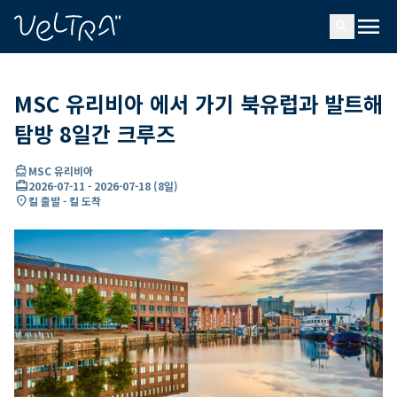
ading...
딩
menu
…
search
MSC 유리비아 에서 가기 북유럽과 발트해
탐방 8일간 크루즈
directions_boat
MSC 유리비아
card_travel
2026-07-11
-
2026-07-18
(
8일
)
location_on
킬 출발 - 킬 도착