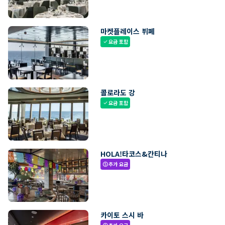
마켓플레이스 뷔페
요금 포함
check
콜로라도 강
요금 포함
check
HOLA!타코스&칸티나
추가 요금
paid
카이토 스시 바