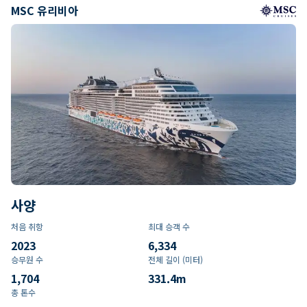
MSC 유리비아
사양
처음 취항
최대 승객 수
2023
6,334
승무원 수
전체 길이 (미터)
1,704
331.4
m
총 톤수