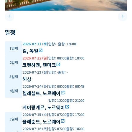
keyboard_arrow_left
keyboard_arrow_right
Previous slide
Next 
일정
2026-07-11 (토)
입항
:
-
출항
:
19:00
1일째
킬, 독일
open_in_new
2026-07-12 (일)
입항
:
08:00
출항
:
18:00
2일째
코펜하겐, 덴마크
open_in_new
2026-07-13 (월)
입항
:
-
출항
:
-
3일째
해상
2026-07-14 (화)
입항
:
09:00
출항
:
09:45
4일째
헬레실트, 노르웨이
open_in_new
입항
:
12:00
출항
:
21:00
게이랑게르, 노르웨이
open_in_new
2026-07-15 (수)
입항
:
07:00
출항
:
17:00
5일째
올레순드, 노르웨이
open_in_new
2026-07-16 (목)
입항
:
07:00
출항
:
18:00