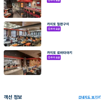
추가 요금
paid
카이토 철판구이
추가 요금
paid
카이토 로바타야키
추가 요금
paid
객선 정보
선내지도 보기
ungroup