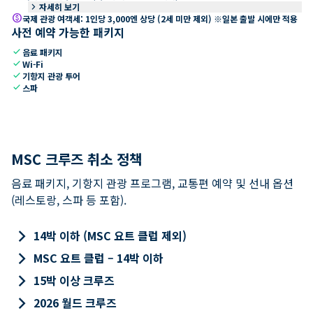
keyboard_arrow_right
자세히 보기
paid
국제 관광 여객세: 1인당 3,000엔 상당 (2세 미만 제외) ※일본 출발 시에만 적용
사전 예약 가능한 패키지
check
음료 패키지
check
Wi-Fi
check
기항지 관광 투어
check
스파
MSC 크루즈 취소 정책
음료 패키지, 기항지 관광 프로그램, 교통편 예약 및 선내 옵션
(레스토랑, 스파 등 포함).
keyboard_arrow_right
14박 이하 (MSC 요트 클럽 제외)
keyboard_arrow_right
MSC 요트 클럽 – 14박 이하
keyboard_arrow_right
15박 이상 크루즈
keyboard_arrow_right
2026 월드 크루즈