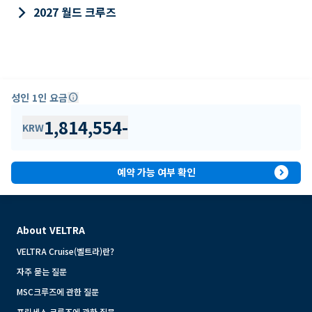
keyboard_arrow_right
2027 월드 크루즈
성인 1인 요금
info
1,814,554
-
KRW
expand_circle_right
예약 가능 여부 확인
About VELTRA
VELTRA Cruise(벨트라)란?
자주 묻는 질문
MSC크루즈에 관한 질문
프린세스 크루즈에 관한 질문