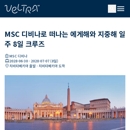
ading...
딩
menu
…
search
MSC 디비나로 떠나는 에게해와 지중해 일
주 8일 크루즈
directions_boat
MSC 디비나
card_travel
2028-06-30
-
2028-07-07
(
8일
)
location_on
치비타베키아 출발 - 치비타베키아 도착