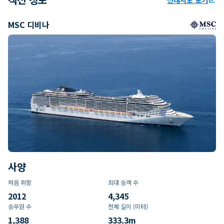
MSC 디비나
사양
처음 취항
최대 승객 수
2012
4,345
승무원 수
전체 길이 (미터)
1,388
333.3
m