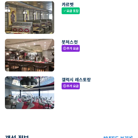
카르멧
요금 포함
check
붓처스컷
추가 요금
paid
갤럭시 레스토랑
추가 요금
paid
객선 정보
선내지도 보기
ungroup