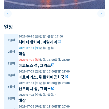
keyboard_arrow_left
keyboard_arrow_right
Previous slide
Next 
일정
2028-06-30 (금)
입항
:
-
출항
:
17:00
1일째
치비타베키아, 이탈리아
open_in_new
2028-07-01 (토)
입항
:
-
출항
:
-
2일째
해상
2028-07-02 (일)
입항
:
13:00
출항
:
23:00
3일째
미코노스 섬, 그리스
open_in_new
2028-07-03 (월)
입항
:
12:00
출항
:
21:00
4일째
마르마리스, 튀르키예공화국
open_in_new
2028-07-04 (화)
입항
:
08:00
출항
:
20:00
5일째
산토리니 섬, 그리스
open_in_new
2028-07-05 (수)
입항
:
-
출항
:
-
6일째
해상
2028-07-06 (목)
입항
:
11:00
출항
:
20:00