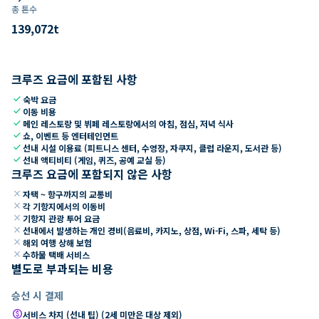
총 톤수
139,072
t
크루즈 요금에 포함된 사항
check
숙박 요금
check
이동 비용
check
메인 레스토랑 및 뷔페 레스토랑에서의 아침, 점심, 저녁 식사
check
쇼, 이벤트 등 엔터테인먼트
check
선내 시설 이용료 (피트니스 센터, 수영장, 자쿠지, 클럽 라운지, 도서관 등)
check
선내 액티비티 (게임, 퀴즈, 공예 교실 등)
크루즈 요금에 포함되지 않은 사항
close
자택 ~ 항구까지의 교통비
close
각 기항지에서의 이동비
close
기항지 관광 투어 요금
close
선내에서 발생하는 개인 경비(음료비, 카지노, 상점, Wi-Fi, 스파, 세탁 등)
close
해외 여행 상해 보험
close
수하물 택배 서비스
별도로 부과되는 비용
승선 시 결제
paid
서비스 차지 (선내 팁) (2세 미만은 대상 제외)