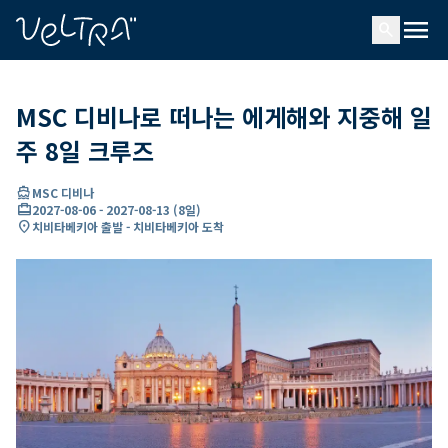
ading...
딩
menu
…
search
MSC 디비나로 떠나는 에게해와 지중해 일
주 8일 크루즈
directions_boat
MSC 디비나
card_travel
2027-08-06
-
2027-08-13
(
8일
)
location_on
치비타베키아 출발 - 치비타베키아 도착