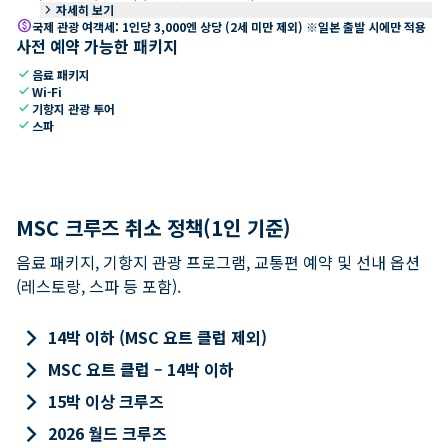
keyboard_arrow_right
자세히 보기
paid
국제 관광 여객세: 1인당 3,000엔 상당 (2세 미만 제외) ※일본 출발 시에만 적용
사전 예약 가능한 패키지
check
음료 패키지
check
Wi-Fi
check
기항지 관광 투어
check
스파
MSC 크루즈 취소 정책(1인 기준)
음료 패키지, 기항지 관광 프로그램, 교통편 예약 및 선내 옵션
(레스토랑, 스파 등 포함).
keyboard_arrow_right
14박 이하 (MSC 요트 클럽 제외)
keyboard_arrow_right
MSC 요트 클럽 – 14박 이하
keyboard_arrow_right
15박 이상 크루즈
keyboard_arrow_right
2026 월드 크루즈