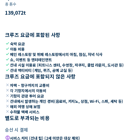
총 톤수
139,072
t
크루즈 요금에 포함된 사항
check
숙박 요금
check
이동 비용
check
메인 레스토랑 및 뷔페 레스토랑에서의 아침, 점심, 저녁 식사
check
쇼, 이벤트 등 엔터테인먼트
check
선내 시설 이용료 (피트니스 센터, 수영장, 자쿠지, 클럽 라운지, 도서관 등)
check
선내 액티비티 (게임, 퀴즈, 공예 교실 등)
크루즈 요금에 포함되지 않은 사항
close
자택 ~ 항구까지의 교통비
close
각 기항지에서의 이동비
close
기항지 관광 투어 요금
close
선내에서 발생하는 개인 경비(음료비, 카지노, 상점, Wi-Fi, 스파, 세탁 등)
close
해외 여행 상해 보험
close
수하물 택배 서비스
별도로 부과되는 비용
승선 시 결제
paid
서비스 차지 (선내 팁) (2세 미만은 대상 제외)