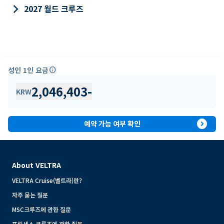
keyboard_arrow_right
2027 월드 크루즈
성인 1인 요금
info
2,046,403
-
KRW
expand_circle_right
예약 가능 여부 확인
About VELTRA
VELTRA Cruise(벨트라)란?
자주 묻는 질문
MSC크루즈에 관한 질문
프린세스 크루즈에 관한 질문