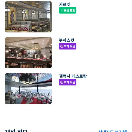
카르멧
요금 포함
check
붓처스컷
추가 요금
paid
갤럭시 레스토랑
추가 요금
paid
객선 정보
선내지도 보기
ungroup