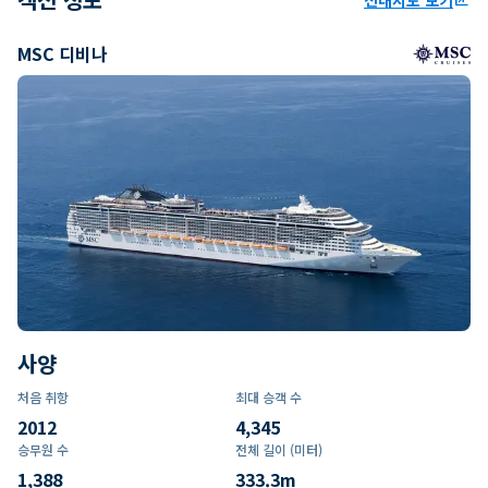
MSC 디비나
사양
처음 취항
최대 승객 수
2012
4,345
승무원 수
전체 길이 (미터)
1,388
333.3
m