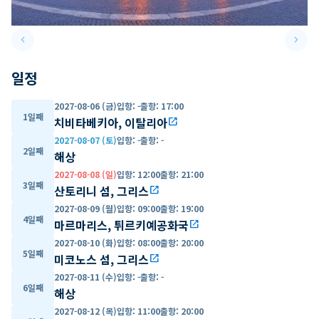
keyboard_arrow_left
keyboard_arrow_right
Previous slide
Next 
일정
2027-08-06 (금)
입항
:
-
출항
:
17:00
1일째
치비타베키아, 이탈리아
open_in_new
2027-08-07 (토)
입항
:
-
출항
:
-
2일째
해상
2027-08-08 (일)
입항
:
12:00
출항
:
21:00
3일째
산토리니 섬, 그리스
open_in_new
2027-08-09 (월)
입항
:
09:00
출항
:
19:00
4일째
마르마리스, 튀르키예공화국
open_in_new
2027-08-10 (화)
입항
:
08:00
출항
:
20:00
5일째
미코노스 섬, 그리스
open_in_new
2027-08-11 (수)
입항
:
-
출항
:
-
6일째
해상
2027-08-12 (목)
입항
:
11:00
출항
:
20:00