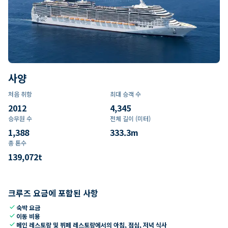
사양
처음 취항
최대 승객 수
2012
4,345
승무원 수
전체 길이 (미터)
1,388
333.3
m
총 톤수
139,072
t
크루즈 요금에 포함된 사항
check
숙박 요금
check
이동 비용
check
메인 레스토랑 및 뷔페 레스토랑에서의 아침, 점심, 저녁 식사