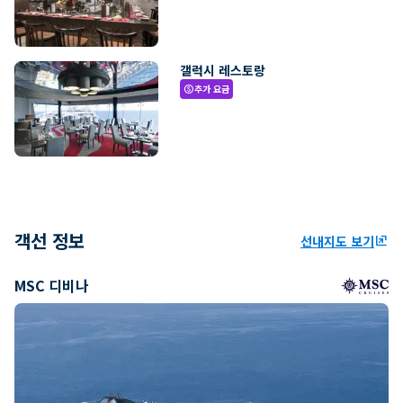
갤럭시 레스토랑
추가 요금
paid
객선 정보
선내지도 보기
ungroup
MSC 디비나