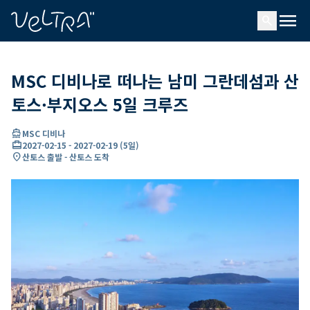
ading...
딩
menu
…
search
MSC 디비나로 떠나는 남미 그란데섬과 산
토스·부지오스 5일 크루즈
directions_boat
MSC 디비나
card_travel
2027-02-15
-
2027-02-19
(
5일
)
location_on
산토스 출발 - 산토스 도착