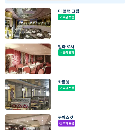
더 블랙 크랩
요금 포함
check
빌라 로사
요금 포함
check
카르멧
요금 포함
check
붓처스컷
추가 요금
paid