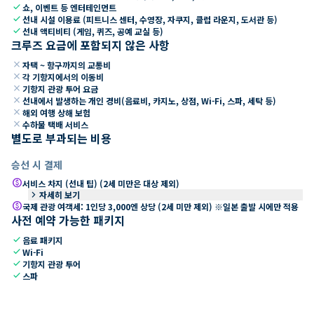
check
쇼, 이벤트 등 엔터테인먼트
check
선내 시설 이용료 (피트니스 센터, 수영장, 자쿠지, 클럽 라운지, 도서관 등)
check
선내 액티비티 (게임, 퀴즈, 공예 교실 등)
크루즈 요금에 포함되지 않은 사항
close
자택 ~ 항구까지의 교통비
close
각 기항지에서의 이동비
close
기항지 관광 투어 요금
close
선내에서 발생하는 개인 경비(음료비, 카지노, 상점, Wi-Fi, 스파, 세탁 등)
close
해외 여행 상해 보험
close
수하물 택배 서비스
별도로 부과되는 비용
승선 시 결제
paid
서비스 차지 (선내 팁) (2세 미만은 대상 제외)
keyboard_arrow_right
자세히 보기
paid
국제 관광 여객세: 1인당 3,000엔 상당 (2세 미만 제외) ※일본 출발 시에만 적용
사전 예약 가능한 패키지
check
음료 패키지
check
Wi-Fi
check
기항지 관광 투어
check
스파