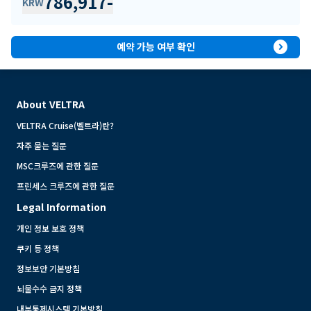
786,917
-
KRW
expand_circle_right
예약 가능 여부 확인
About VELTRA
VELTRA Cruise(벨트라)란?
자주 묻는 질문
MSC크루즈에 관한 질문
프린세스 크루즈에 관한 질문
Legal Information
개인 정보 보호 정책
쿠키 등 정책
정보보안 기본방침
뇌물수수 금지 정책
내부통제시스템 기본방침