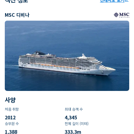
MSC 디비나
사양
처음 취항
최대 승객 수
2012
4,345
승무원 수
전체 길이 (미터)
1,388
333.3
m