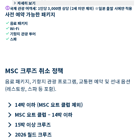
keyboard_arrow_right
자세히 보기
paid
국제 관광 여객세: 1인당 3,000엔 상당 (2세 미만 제외) ※일본 출발 시에만 적용
사전 예약 가능한 패키지
check
음료 패키지
check
Wi-Fi
check
기항지 관광 투어
check
스파
MSC 크루즈 취소 정책
음료 패키지, 기항지 관광 프로그램, 교통편 예약 및 선내 옵션
(레스토랑, 스파 등 포함).
keyboard_arrow_right
14박 이하 (MSC 요트 클럽 제외)
keyboard_arrow_right
MSC 요트 클럽 – 14박 이하
keyboard_arrow_right
15박 이상 크루즈
keyboard_arrow_right
2026 월드 크루즈