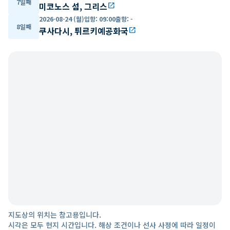
7일째
미코노스 섬, 그리스
open_in_new
2026-08-24 (월)
입항
:
09:00
출항
:
-
8일째
쿠사다시, 튀르키예공화국
open_in_new
지도상의 위치는 참고용입니다.
시각은 모두 현지 시간입니다. 해상 조건이나 선사 사정에 따라 일정이