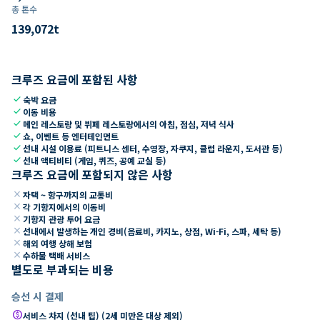
총 톤수
139,072
t
크루즈 요금에 포함된 사항
check
숙박 요금
check
이동 비용
check
메인 레스토랑 및 뷔페 레스토랑에서의 아침, 점심, 저녁 식사
check
쇼, 이벤트 등 엔터테인먼트
check
선내 시설 이용료 (피트니스 센터, 수영장, 자쿠지, 클럽 라운지, 도서관 등)
check
선내 액티비티 (게임, 퀴즈, 공예 교실 등)
크루즈 요금에 포함되지 않은 사항
close
자택 ~ 항구까지의 교통비
close
각 기항지에서의 이동비
close
기항지 관광 투어 요금
close
선내에서 발생하는 개인 경비(음료비, 카지노, 상점, Wi-Fi, 스파, 세탁 등)
close
해외 여행 상해 보험
close
수하물 택배 서비스
별도로 부과되는 비용
승선 시 결제
paid
서비스 차지 (선내 팁) (2세 미만은 대상 제외)