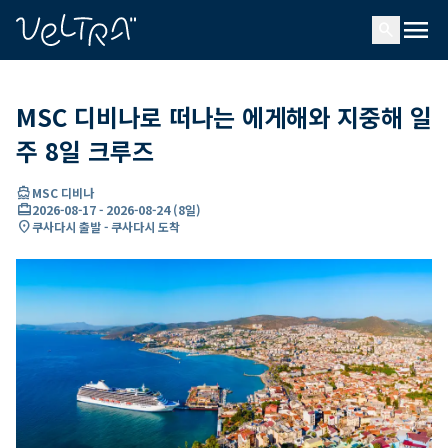
ading...
딩
menu
…
search
MSC 디비나로 떠나는 에게해와 지중해 일
주 8일 크루즈
directions_boat
MSC 디비나
card_travel
2026-08-17
-
2026-08-24
(
8일
)
location_on
쿠사다시 출발 - 쿠사다시 도착