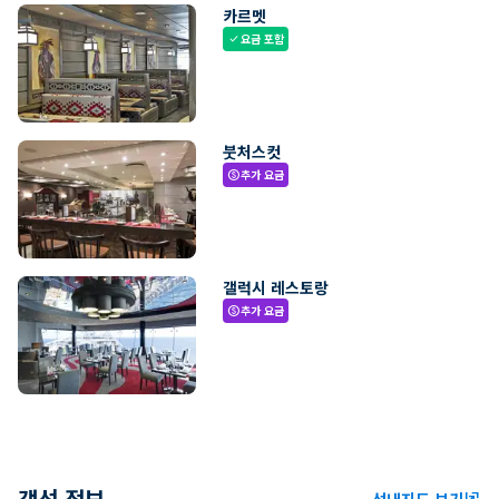
카르멧
요금 포함
check
붓처스컷
추가 요금
paid
갤럭시 레스토랑
추가 요금
paid
객선 정보
선내지도 보기
ungroup