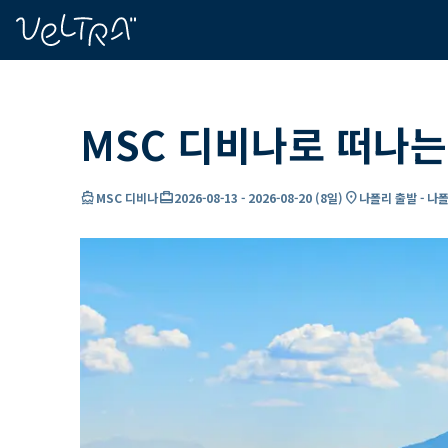
ading...
딩
…
MSC 디비나로 떠나는
directions_boat
card_travel
location_on
MSC 디비나
2026-08-13
-
2026-08-20
(
8일
)
나폴리 출발 - 나