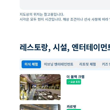
지도상의 위치는 참고용입니다.
시각은 모두 현지 시간입니다. 해상 조건이나 선사 사정에 따라 
레스토랑, 시설, 엔터테이먼
미식 체험
이브닝 엔터테인먼트
리트릿 체험
키즈
더 블랙 크랩
요금 포함
check
카르멧