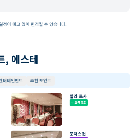
일정이 예고 없이 변경될 수 있습니다.
트, 에스테
 엔터테인먼트
추천 포인트
빌라 로사
요금 포함
check
붓처스컷