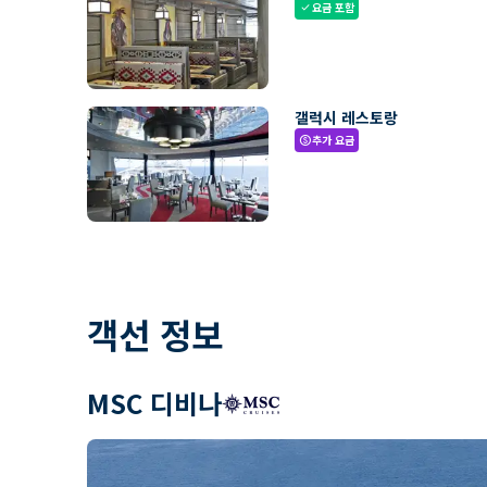
요금 포함
check
갤럭시 레스토랑
추가 요금
paid
객선 정보
MSC 디비나