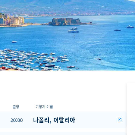
출항
기항지 이름
나폴리, 이탈리아
20:00
open_in_new