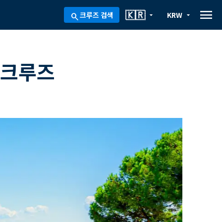
menu
🇰🇷
크루즈 검색
KRW
arrow_drop_down
arrow_drop_down
search
 크루즈