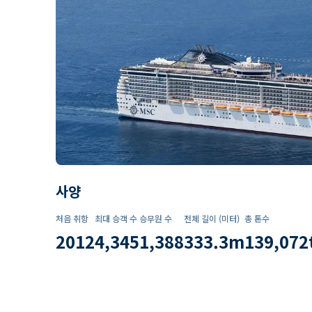
사양
처음 취항
최대 승객 수
승무원 수
전체 길이 (미터)
총 톤수
2012
4,345
1,388
333.3
m
139,072