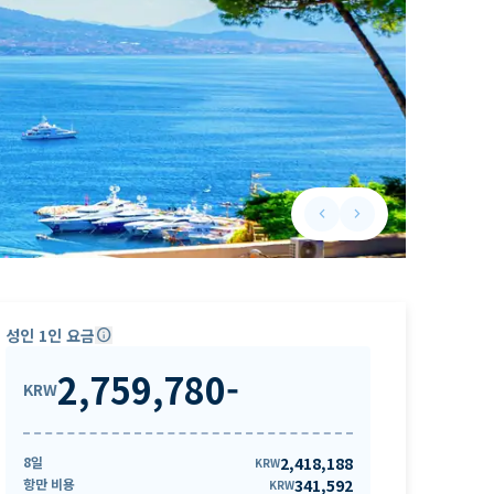
keyboard_arrow_left
keyboard_arrow_right
Previous slide
Next slide
성인 1인 요금
info
2,759,780
-
KRW
8일
2,418,188
KRW
항만 비용
341,592
KRW