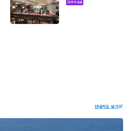
추가 요금
paid
선내지도 보기
ungroup