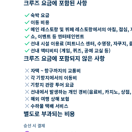
크루즈 요금에 포함된 사항
check
숙박 요금
check
이동 비용
check
메인 레스토랑 및 뷔페 레스토랑에서의 아침, 점심, 
check
쇼, 이벤트 등 엔터테인먼트
check
선내 시설 이용료 (피트니스 센터, 수영장, 자쿠지, 
check
선내 액티비티 (게임, 퀴즈, 공예 교실 등)
크루즈 요금에 포함되지 않은 사항
close
자택 ~ 항구까지의 교통비
close
각 기항지에서의 이동비
close
기항지 관광 투어 요금
close
선내에서 발생하는 개인 경비(음료비, 카지노, 상점, Wi
close
해외 여행 상해 보험
close
수하물 택배 서비스
별도로 부과되는 비용
승선 시 결제