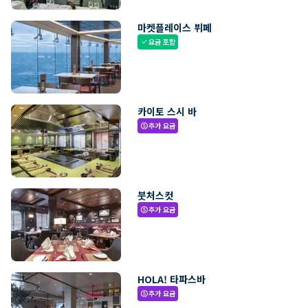
마켓플레이스 뷔페
요금 포함
check
카이토 스시 바
추가 요금
paid
붓처스컷
추가 요금
paid
HOLA! 타파스바
추가 요금
paid