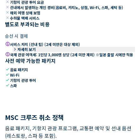
close
기항지 관광 투어 요금
close
선내에서 발생하는 개인 경비(음료비, 카지노, 상점, Wi-Fi, 스파, 세탁 등)
close
해외 여행 상해 보험
close
수하물 택배 서비스
별도로 부과되는 비용
승선 시 결제
paid
서비스 차지 (선내 팁) (2세 미만은 대상 제외)
keyboard_arrow_right
자세히 보기
paid
국제 관광 여객세: 1인당 3,000엔 상당 (2세 미만 제외) ※일본 출발 시에만 적용
사전 예약 가능한 패키지
check
음료 패키지
check
Wi-Fi
check
기항지 관광 투어
check
스파
MSC 크루즈 취소 정책
음료 패키지, 기항지 관광 프로그램, 교통편 예약 및 선내 옵션
(레스토랑, 스파 등 포함).