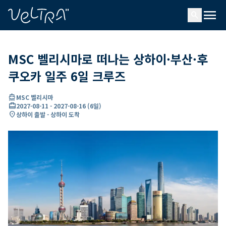
ading...
딩
menu
…
search
MSC 벨리시마로 떠나는 상하이·부산·후
쿠오카 일주 6일 크루즈
directions_boat
MSC 벨리시마
card_travel
2027-08-11
-
2027-08-16
(
6일
)
location_on
상하이 출발 - 상하이 도착