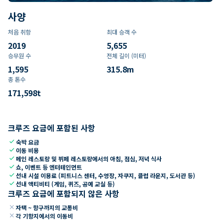
사양
처음 취항
최대 승객 수
2019
5,655
승무원 수
전체 길이 (미터)
1,595
315.8
m
총 톤수
171,598
t
크루즈 요금에 포함된 사항
check
숙박 요금
check
이동 비용
check
메인 레스토랑 및 뷔페 레스토랑에서의 아침, 점심, 저녁 식사
check
쇼, 이벤트 등 엔터테인먼트
check
선내 시설 이용료 (피트니스 센터, 수영장, 자쿠지, 클럽 라운지, 도서관 등)
check
선내 액티비티 (게임, 퀴즈, 공예 교실 등)
크루즈 요금에 포함되지 않은 사항
close
자택 ~ 항구까지의 교통비
close
각 기항지에서의 이동비