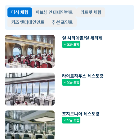
미식 체험
이브닝 엔터테인먼트
리트릿 체험
키즈 엔터테인먼트
추천 포인트
일 시리에졸/일 세리제
요금 포함
check
라이트하우스 레스토랑
요금 포함
check
포지도니아 레스토랑
요금 포함
check